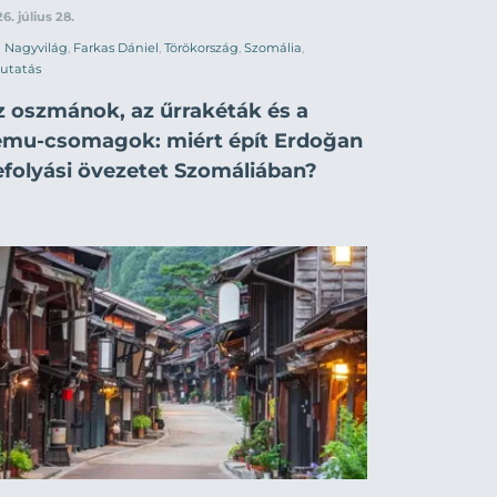
6. július 28.
Nagyvilág
,
Farkas Dániel
,
Törökország
,
Szomália
,
utatás
z oszmánok, az űrrakéták és a
emu-csomagok: miért épít Erdoğan
efolyási övezetet Szomáliában?