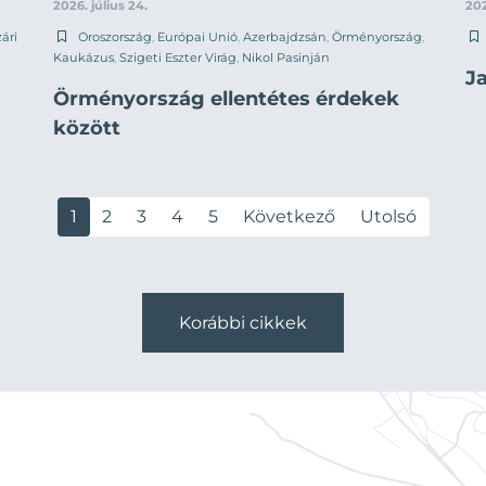
2026. július 24.
202
ári
Oroszország
,
Európai Unió
,
Azerbajdzsán
,
Örményország
,
Kaukázus
,
Szigeti Eszter Virág
,
Nikol Pasinján
J
Örményország ellentétes érdekek
között
1
2
3
4
5
Következő
Utolsó
Korábbi cikkek