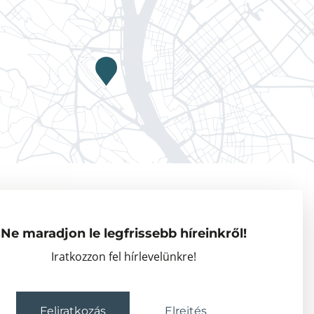
Adatkezelési tájékoztató
Vendégkutatók
Ne maradjon le legfrissebb híreinkről!
Partnerszervezetek
Iratkozzon fel hírlevelünkre!
Események
Feliratkozás
Elrejtés