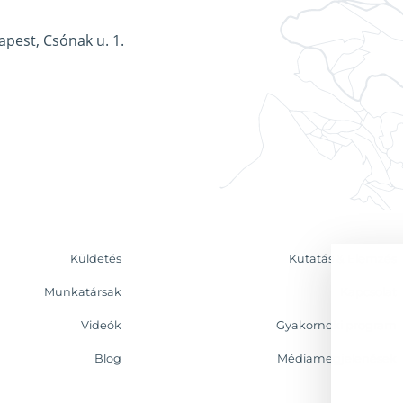
apest, Csónak u. 1.
Küldetés
Kutatás & Elemzés
Munkatársak
Kapcsolat
Videók
Gyakornoki program
Blog
Médiamegjelenések