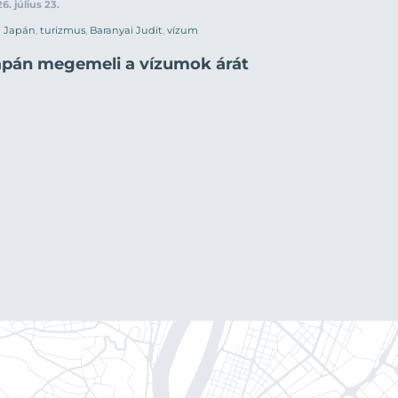
6. július 23.
Japán
,
turizmus
,
Baranyai Judit
,
vízum
apán megemeli a vízumok árát