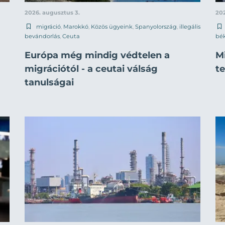
2026. augusztus 3.
202
migráció
,
Marokkó
,
Közös ügyeink
,
Spanyolország
,
illegális
bevándorlás
,
Ceuta
bék
Európa még mindig védtelen a
M
migrációtól - a ceutai válság
t
tanulságai