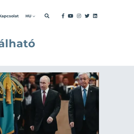
Kapcsolat
HU
álható