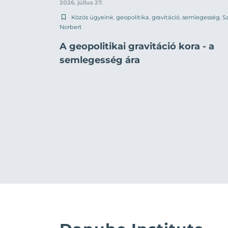
2026. július 27.
Közös ügyeink
,
geopolitika
,
gravitáció
,
semlegesség
,
Sz
Norbert
A geopolitikai gravitáció kora - a
semlegesség ára