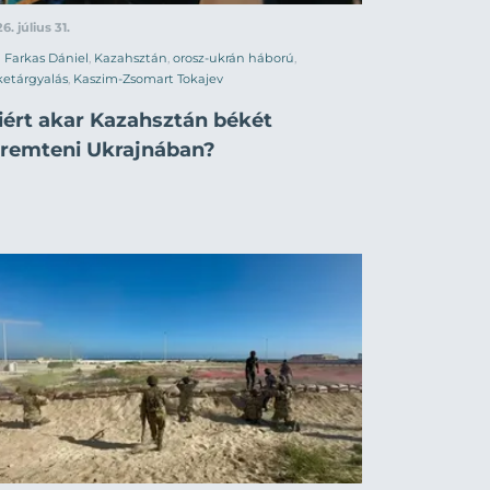
6. július 31.
Farkas Dániel
,
Kazahsztán
,
orosz-ukrán háború
,
etárgyalás
,
Kaszim-Zsomart Tokajev
iért akar Kazahsztán békét
eremteni Ukrajnában?