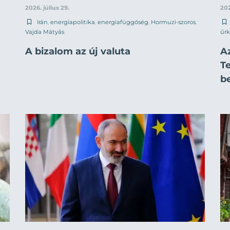
2026. július 29.
202
Irán
,
energiapolitika
,
energiafüggőség
,
Hormuzi-szoros
,
Vajda Mátyás
űrk
A bizalom az új valuta
A
T
b