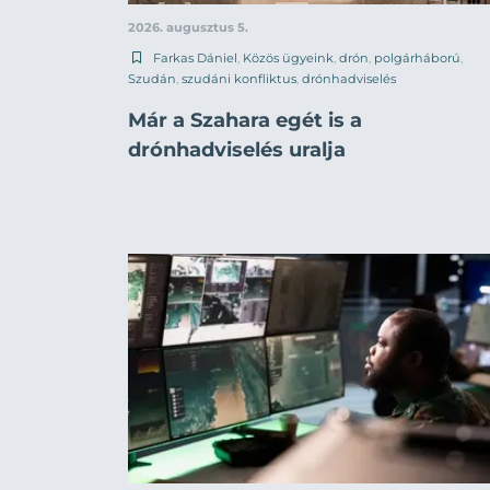
2026. augusztus 5.
Farkas Dániel
,
Közös ügyeink
,
drón
,
polgárháború
,
Szudán
,
szudáni konfliktus
,
drónhadviselés
Már a Szahara egét is a
drónhadviselés uralja