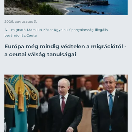
2026. augusztus 3.
migráció
,
Marokkó
,
Közös ügyeink
,
Spanyolország
,
illegális
bevándorlás
,
Ceuta
Európa még mindig védtelen a migrációtól -
a ceutai válság tanulságai