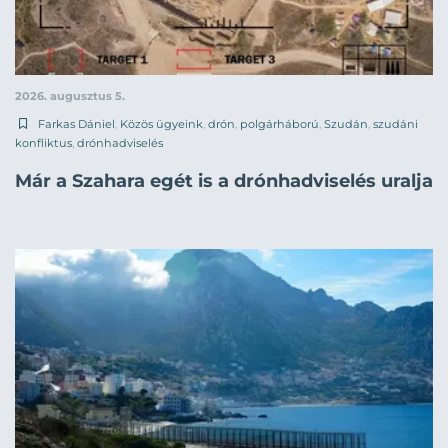
2026. augusztus 5.
Farkas Dániel
,
Közös ügyeink
,
drón
,
polgárháború
,
Szudán
,
szudáni
konfliktus
,
drónhadviselés
Már a Szahara egét is a drónhadviselés uralja