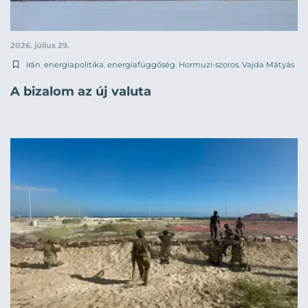
2026. július 29.
Irán
,
energiapolitika
,
energiafüggőség
,
Hormuzi-szoros
,
Vajda Mátyás
A bizalom az új valuta