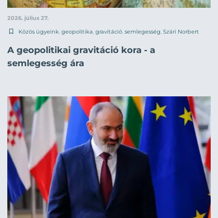
2026. július 27.
Közös ügyeink
,
geopolitika
,
gravitáció
,
semlegesség
,
Szári Norbert
A geopolitikai gravitáció kora - a
semlegesség ára