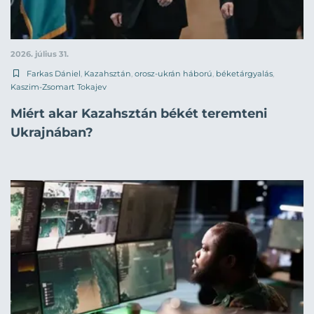
2026. július 31.
Farkas Dániel
,
Kazahsztán
,
orosz-ukrán háború
,
béketárgyalás
,
Kaszim-Zsomart Tokajev
Miért akar Kazahsztán békét teremteni
Ukrajnában?