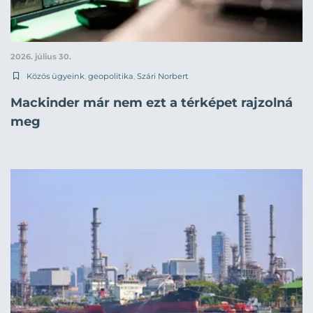
2026. július 30.
Közös ügyeink
,
geopolitika
,
Szári Norbert
Mackinder már nem ezt a térképet rajzolná
meg