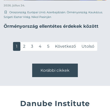
2026. július 24.
Oroszország
,
Európai Unió
,
Azerbajdzsán
,
Örményország
,
Kaukázus
,
Szigeti Eszter Virág
,
Nikol Pasinján
Örményország ellentétes érdekek között
1
2
3
4
5
Következő
Utolsó
Korábbi cikkek
Danube Institute