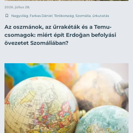
2026. július 28.
Nagyvilág
,
Farkas Dániel
,
Törökország
,
Szomália
,
űrkutatás
Az oszmánok, az űrrakéták és a Temu-
csomagok: miért épít Erdoğan befolyási
övezetet Szomáliában?