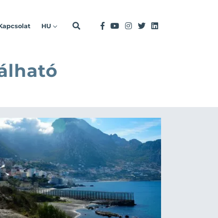
Kapcsolat
HU
álható