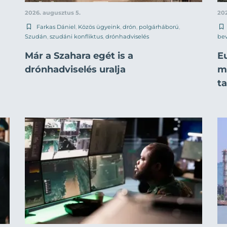
2026. augusztus 5.
202
Farkas Dániel
,
Közös ügyeink
,
drón
,
polgárháború
,
Szudán
,
szudáni konfliktus
,
drónhadviselés
be
Már a Szahara egét is a
E
drónhadviselés uralja
mi
t