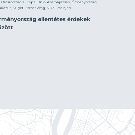
Oroszország
,
Európai Unió
,
Azerbajdzsán
,
Örményország
,
ukázus
,
Szigeti Eszter Virág
,
Nikol Pasinján
rményország ellentétes érdekek
özött