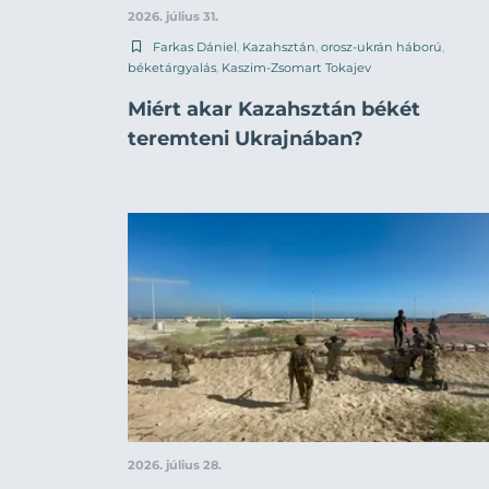
2026. július 31.
Farkas Dániel
,
Kazahsztán
,
orosz-ukrán háború
,
béketárgyalás
,
Kaszim-Zsomart Tokajev
Miért akar Kazahsztán békét
teremteni Ukrajnában?
2026. július 28.