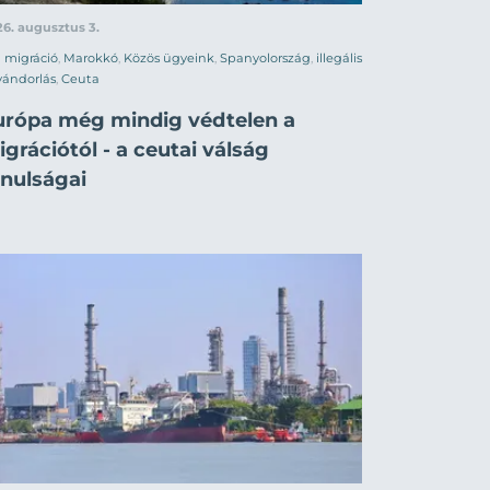
6. augusztus 3.
migráció
,
Marokkó
,
Közös ügyeink
,
Spanyolország
,
illegális
vándorlás
,
Ceuta
urópa még mindig védtelen a
grációtól - a ceutai válság
anulságai