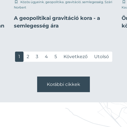
Közös ügyeink
,
geopolitika
,
gravitáció
,
semlegesség
,
Szári
Norbert
Ka
A geopolitikai gravitáció kora - a
Ö
an
semlegesség ára
k
1
2
3
4
5
Következő
Utolsó
Korábbi cikkek