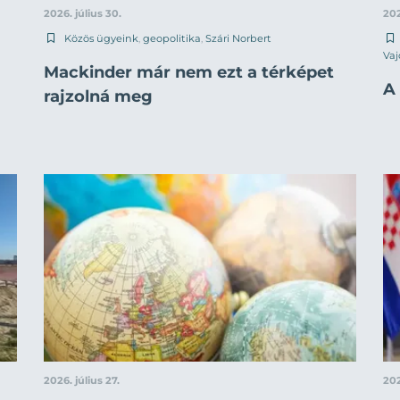
2026. július 30.
202
Közös ügyeink
,
geopolitika
,
Szári Norbert
Vaj
Mackinder már nem ezt a térképet
A 
rajzolná meg
2026. július 27.
202