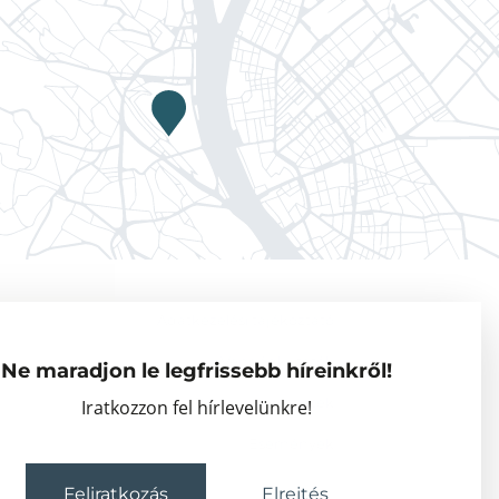
Adatkezelési tájékoztató
Vendégkutatók
Ne maradjon le legfrissebb híreinkről!
Partnerszervezetek
Iratkozzon fel hírlevelünkre!
Események
Feliratkozás
Elrejtés