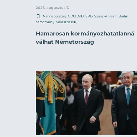
2026. augusztus 7.
Németország
,
CDU
,
AfD
,
SPD
,
Szász-Anhalt
,
Berlin
,
tartományi választások
,
Hamarosan kormányozhatatlanná
válhat Németország