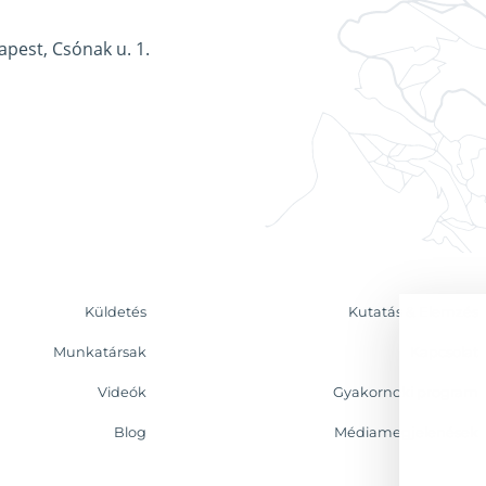
apest, Csónak u. 1.
Küldetés
Kutatás & Elemzés
Munkatársak
Kapcsolat
Videók
Gyakornoki program
Blog
Médiamegjelenések