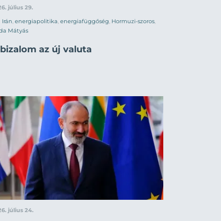
6. július 29.
Irán
,
energiapolitika
,
energiafüggőség
,
Hormuzi-szoros
,
da Mátyás
bizalom az új valuta
6. július 24.