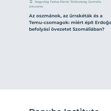
Nagyvilág
,
Farkas Dániel
,
Törökország
,
Szomália
,
űrkutatás
Az oszmánok, az űrrakéták és a
Temu-csomagok: miért épít Erdoğ
befolyási övezetet Szomáliában?