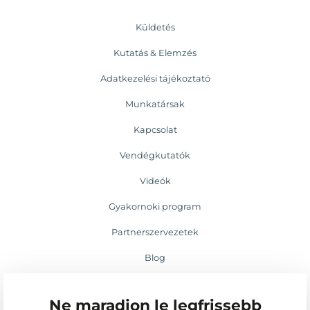
Küldetés
Kutatás & Elemzés
Adatkezelési tájékoztató
Munkatársak
Kapcsolat
Vendégkutatók
Videók
Gyakornoki program
Partnerszervezetek
Blog
Médiamegjelenések
Ne maradjon le legfrissebb
Események