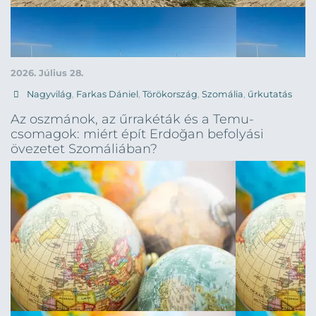
2026. Július 28.
Nagyvilág
,
Farkas Dániel
,
Törökország
,
Szomália
,
űrkutatás
Az oszmánok, az űrrakéták és a Temu-
csomagok: miért épít Erdoğan befolyási
övezetet Szomáliában?