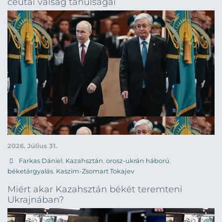
ceutai válság tanulságai
2026. Július 31.
Farkas Dániel
,
Kazahsztán
,
orosz-ukrán háború
,
béketárgyalás
,
Kaszim-Zsomart Tokajev
Miért akar Kazahsztán békét teremteni
Ukrajnában?