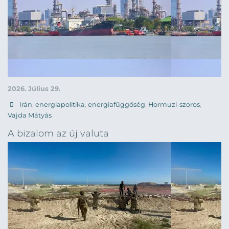
2026. Július 29.
Irán
,
energiapolitika
,
energiafüggőség
,
Hormuzi-szoros
,
Vajda Mátyás
A bizalom az új valuta