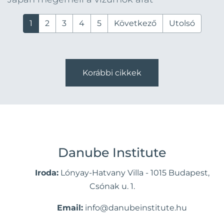
1
2
3
4
5
Következő
Utolsó
Korábbi cikkek
Danube Institute
Iroda:
Lónyay-Hatvany Villa - 1015 Budapest,
Csónak u. 1.
Email:
info@danubeinstitute.hu