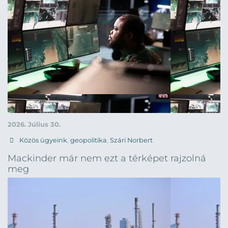
2026. Július 30.
Közös ügyeink
,
geopolitika
,
Szári Norbert
Mackinder már nem ezt a térképet rajzolná
meg