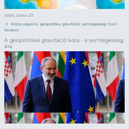
2026. Július 27.
Közös ügyeink
,
geopolitika
,
gravitáció
,
semlegesség
,
Szári
Norbert
A geopolitikai gravitáció kora - a semlegesség
ára