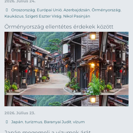
2026. Július 24.
Oroszország
,
Európai Unió
,
Azerbajdzsán
,
Örményország
,
Kaukázus
,
Szigeti Eszter Virág
,
Nikol Pasinján
Örményország ellentétes érdekek között
2026. Július 23.
Japán
,
turizmus
,
Baranyai Judit
,
vízum
Japán megemeli a vízumok árát