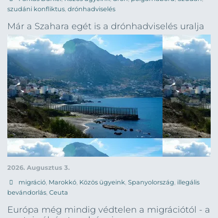
szudáni konfliktus
,
drónhadviselés
Már a Szahara egét is a drónhadviselés uralja
2026. Augusztus 3.
migráció
,
Marokkó
,
Közös ügyeink
,
Spanyolország
,
illegális
bevándorlás
,
Ceuta
Európa még mindig védtelen a migrációtól - a