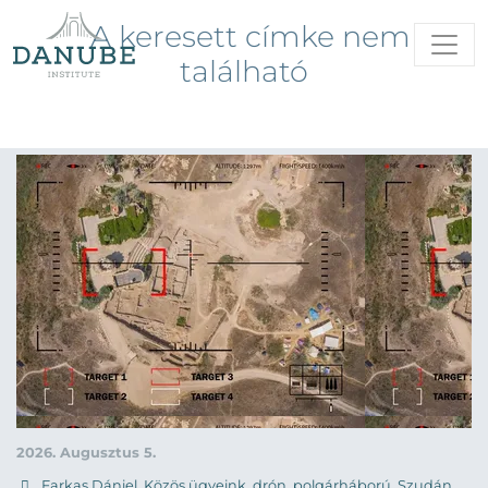
A keresett címke nem
található
2026. Augusztus 5.
Farkas Dániel
,
Közös ügyeink
,
drón
,
polgárháború
,
Szudán
,