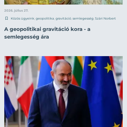
2026. július 27.
Közös ügyeink
,
geopolitika
,
gravitáció
,
semlegesség
,
Szári Norbert
A geopolitikai gravitáció kora - a
semlegesség ára