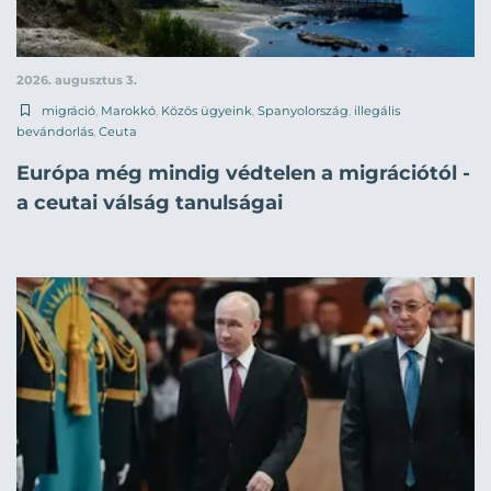
2026. augusztus 3.
migráció
,
Marokkó
,
Közös ügyeink
,
Spanyolország
,
illegális
bevándorlás
,
Ceuta
Európa még mindig védtelen a migrációtól -
a ceutai válság tanulságai