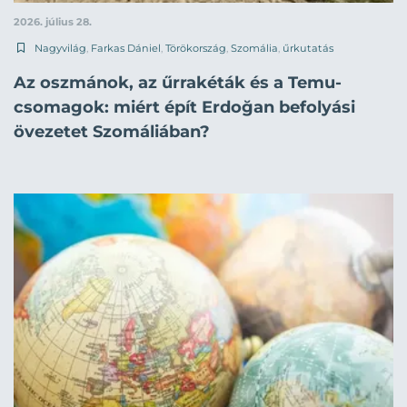
2026. július 28.
Nagyvilág
,
Farkas Dániel
,
Törökország
,
Szomália
,
űrkutatás
Az oszmánok, az űrrakéták és a Temu-
csomagok: miért épít Erdoğan befolyási
övezetet Szomáliában?