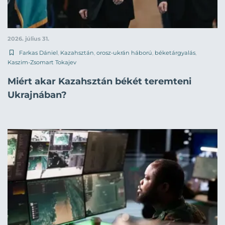
2026. július 31.
Farkas Dániel
,
Kazahsztán
,
orosz-ukrán háború
,
béketárgyalás
,
Kaszim-Zsomart Tokajev
Miért akar Kazahsztán békét teremteni
Ukrajnában?