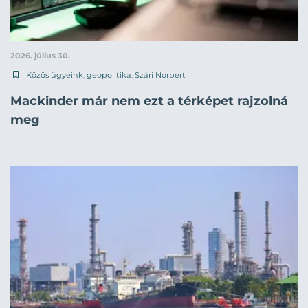
2026. július 30.
Közös ügyeink
,
geopolitika
,
Szári Norbert
Mackinder már nem ezt a térképet rajzolná
meg