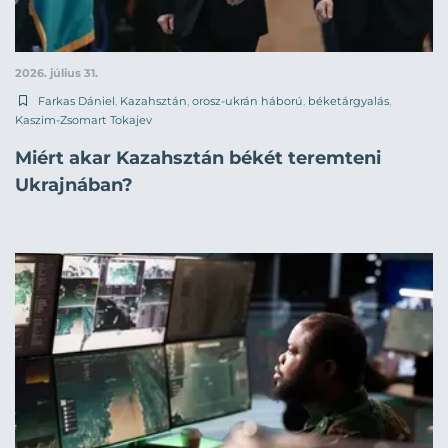
2026. július 31.
Farkas Dániel
,
Kazahsztán
,
orosz-ukrán háború
,
béketárgyalás
,
Kaszim-Zsomart Tokajev
Miért akar Kazahsztán békét teremteni
Ukrajnában?