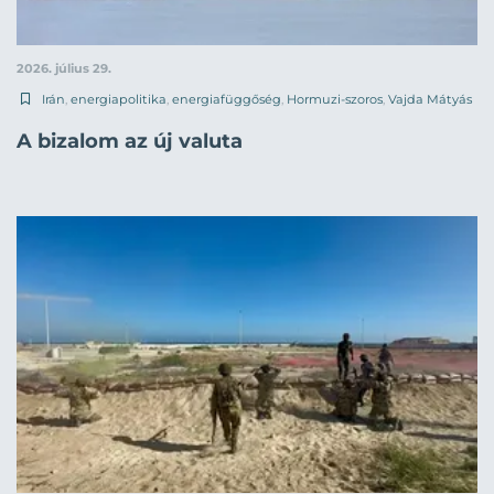
2026. július 29.
Irán
,
energiapolitika
,
energiafüggőség
,
Hormuzi-szoros
,
Vajda Mátyás
A bizalom az új valuta