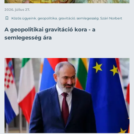
2026. július 27.
Közös ügyeink
,
geopolitika
,
gravitáció
,
semlegesség
,
Szári Norbert
A geopolitikai gravitáció kora - a
semlegesség ára