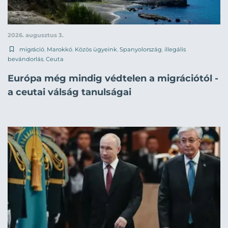
2026. augusztus 3.
migráció
,
Marokkó
,
Közös ügyeink
,
Spanyolország
,
illegális
bevándorlás
,
Ceuta
Európa még mindig védtelen a migrációtól -
a ceutai válság tanulságai