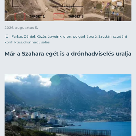
2026. augusztus 5.
Farkas Dániel
,
Közös ügyeink
,
drón
,
polgárháború
,
Szudán
,
szudáni
konfliktus
,
drónhadviselés
Már a Szahara egét is a drónhadviselés uralja