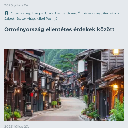
2026. július 24.
Oroszország
,
Európai Unió
,
Azerbajdzsán
,
Örményország
,
Kaukázus
,
Szigeti Eszter Virág
,
Nikol Pasinján
Örményország ellentétes érdekek között
2026. július 23.