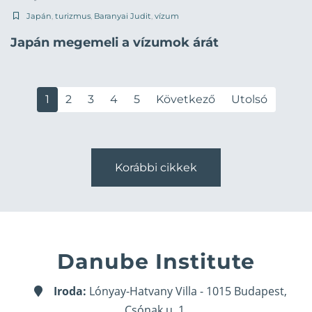
Japán
,
turizmus
,
Baranyai Judit
,
vízum
Japán megemeli a vízumok árát
1
2
3
4
5
Következő
Utolsó
Korábbi cikkek
Danube Institute
Iroda:
Lónyay-Hatvany Villa - 1015 Budapest,
Csónak u. 1.