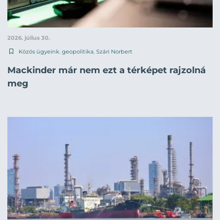
2026. július 30.
Közös ügyeink
,
geopolitika
,
Szári Norbert
Mackinder már nem ezt a térképet rajzolná
meg