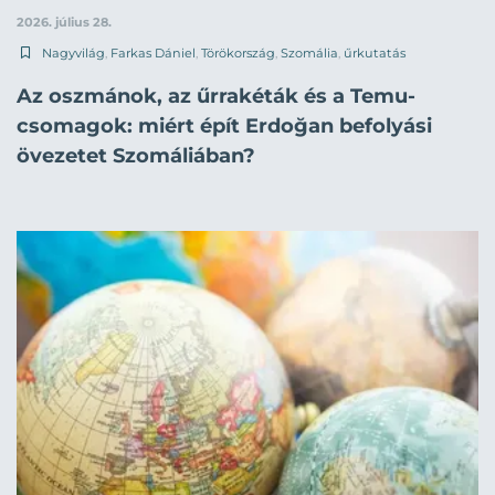
2026. július 28.
Nagyvilág
,
Farkas Dániel
,
Törökország
,
Szomália
,
űrkutatás
Az oszmánok, az űrrakéták és a Temu-
csomagok: miért épít Erdoğan befolyási
övezetet Szomáliában?