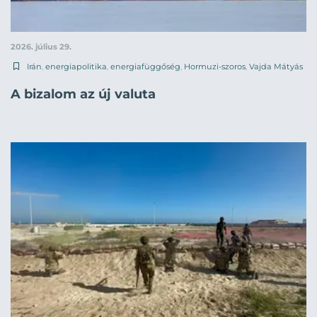
2026. július 29.
Irán
,
energiapolitika
,
energiafüggőség
,
Hormuzi-szoros
,
Vajda Mátyás
A bizalom az új valuta