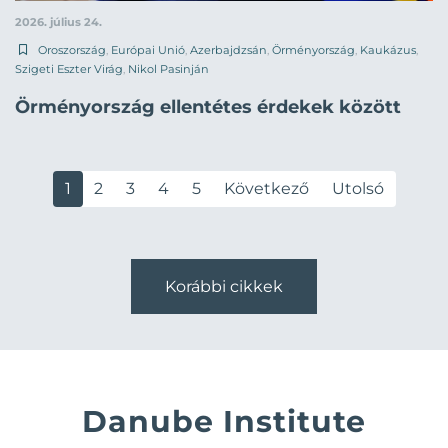
2026. július 24.
Oroszország
,
Európai Unió
,
Azerbajdzsán
,
Örményország
,
Kaukázus
,
Szigeti Eszter Virág
,
Nikol Pasinján
Örményország ellentétes érdekek között
1
2
3
4
5
Következő
Utolsó
Korábbi cikkek
Danube Institute