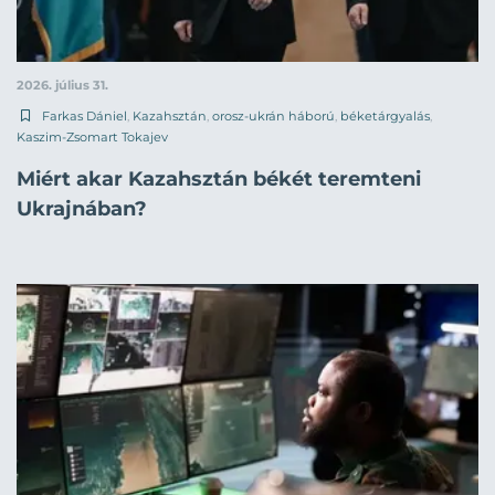
2026. július 31.
Farkas Dániel
,
Kazahsztán
,
orosz-ukrán háború
,
béketárgyalás
,
Kaszim-Zsomart Tokajev
Miért akar Kazahsztán békét teremteni
Ukrajnában?