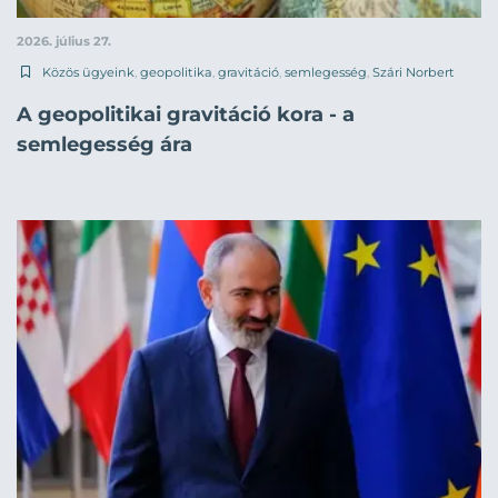
2026. július 27.
Közös ügyeink
,
geopolitika
,
gravitáció
,
semlegesség
,
Szári Norbert
A geopolitikai gravitáció kora - a
semlegesség ára