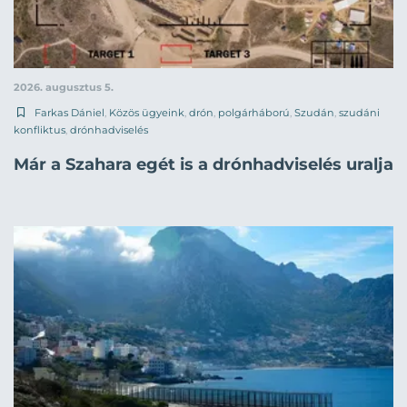
2026. augusztus 5.
Farkas Dániel
,
Közös ügyeink
,
drón
,
polgárháború
,
Szudán
,
szudáni
konfliktus
,
drónhadviselés
Már a Szahara egét is a drónhadviselés uralja