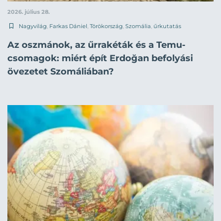
2026. július 28.
Nagyvilág
,
Farkas Dániel
,
Törökország
,
Szomália
,
űrkutatás
Az oszmánok, az űrrakéták és a Temu-
csomagok: miért épít Erdoğan befolyási
övezetet Szomáliában?