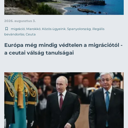
2026. augusztus 3.
migráció
,
Marokkó
,
Közös ügyeink
,
Spanyolország
,
illegális
bevándorlás
,
Ceuta
Európa még mindig védtelen a migrációtól -
a ceutai válság tanulságai