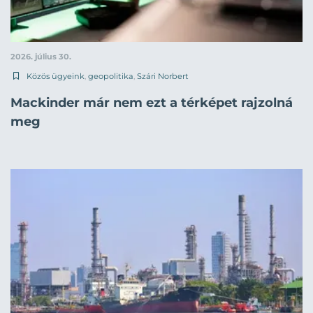
2026. július 30.
Közös ügyeink
,
geopolitika
,
Szári Norbert
Mackinder már nem ezt a térképet rajzolná
meg