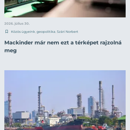
2026. július 30.
Közös ügyeink
,
geopolitika
,
Szári Norbert
Mackinder már nem ezt a térképet rajzolná
meg