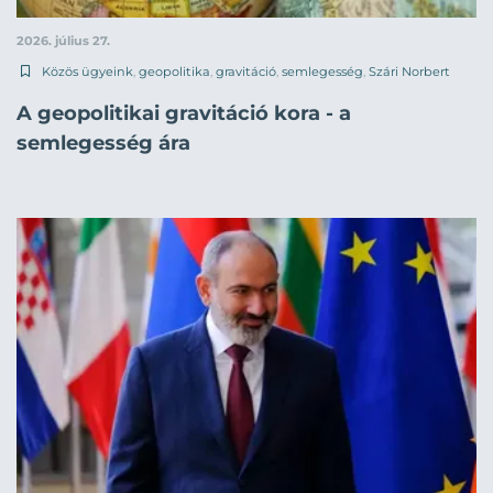
2026. július 27.
Közös ügyeink
,
geopolitika
,
gravitáció
,
semlegesség
,
Szári Norbert
A geopolitikai gravitáció kora - a
semlegesség ára