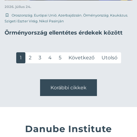
2026. július 24.
Oroszország
,
Európai Unió
,
Azerbajdzsán
,
Örményország
,
Kaukázus
,
Szigeti Eszter Virág
,
Nikol Pasinján
Örményország ellentétes érdekek között
1
2
3
4
5
Következő
Utolsó
Korábbi cikkek
Danube Institute