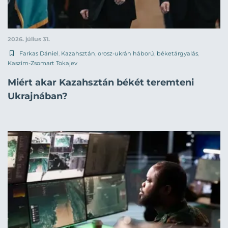
2026. július 31.
Farkas Dániel
,
Kazahsztán
,
orosz-ukrán háború
,
béketárgyalás
,
Kaszim-Zsomart Tokajev
Miért akar Kazahsztán békét teremteni
Ukrajnában?