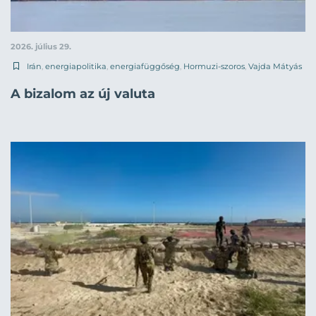
2026. július 29.
Irán
,
energiapolitika
,
energiafüggőség
,
Hormuzi-szoros
,
Vajda Mátyás
A bizalom az új valuta