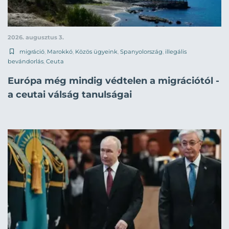
2026. augusztus 3.
migráció
,
Marokkó
,
Közös ügyeink
,
Spanyolország
,
illegális
bevándorlás
,
Ceuta
Európa még mindig védtelen a migrációtól -
a ceutai válság tanulságai