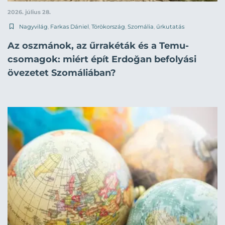
2026. július 28.
Nagyvilág
,
Farkas Dániel
,
Törökország
,
Szomália
,
űrkutatás
Az oszmánok, az űrrakéták és a Temu-
csomagok: miért épít Erdoğan befolyási
övezetet Szomáliában?