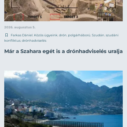
2026. augusztus 5.
Farkas Dániel
,
Közös ügyeink
,
drón
,
polgárháború
,
Szudán
,
szudáni
konfliktus
,
drónhadviselés
Már a Szahara egét is a drónhadviselés uralja