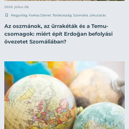
2026. július 28.
Nagyvilág
,
Farkas Dániel
,
Törökország
,
Szomália
,
űrkutatás
Az oszmánok, az űrrakéták és a Temu-
csomagok: miért épít Erdoğan befolyási
övezetet Szomáliában?