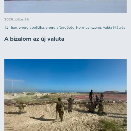
2026. július 29.
Irán
,
energiapolitika
,
energiafüggőség
,
Hormuzi-szoros
,
Vajda Mátyás
A bizalom az új valuta