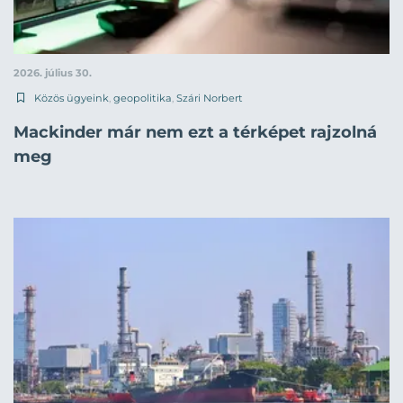
2026. július 30.
Közös ügyeink
,
geopolitika
,
Szári Norbert
Mackinder már nem ezt a térképet rajzolná
meg