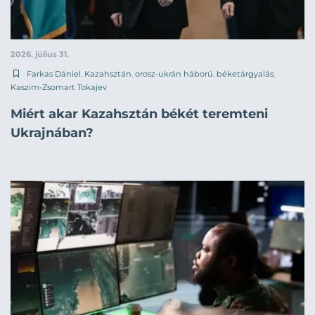
2026. július 31.
Farkas Dániel
,
Kazahsztán
,
orosz-ukrán háború
,
béketárgyalás
,
Kaszim-Zsomart Tokajev
Miért akar Kazahsztán békét teremteni
Ukrajnában?