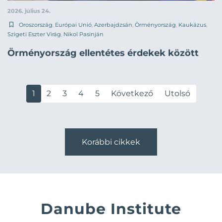
2026. július 24.
Oroszország
,
Európai Unió
,
Azerbajdzsán
,
Örményország
,
Kaukázus
,
Szigeti Eszter Virág
,
Nikol Pasinján
Örményország ellentétes érdekek között
1
2
3
4
5
Következő
Utolsó
Korábbi cikkek
Danube Institute