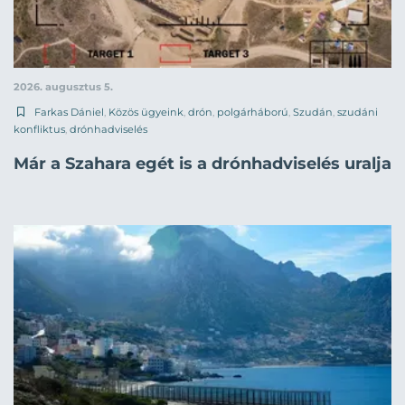
2026. augusztus 5.
Farkas Dániel
,
Közös ügyeink
,
drón
,
polgárháború
,
Szudán
,
szudáni
konfliktus
,
drónhadviselés
Már a Szahara egét is a drónhadviselés uralja