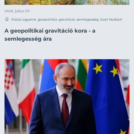
2026. július 27.
Közös ügyeink
,
geopolitika
,
gravitáció
,
semlegesség
,
Szári Norbert
A geopolitikai gravitáció kora - a
semlegesség ára