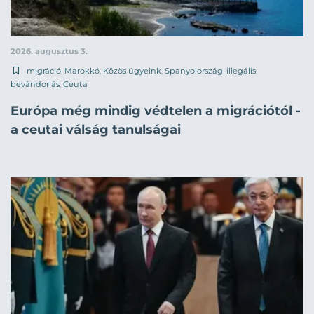
2026. augusztus 3.
migráció
,
Marokkó
,
Közös ügyeink
,
Spanyolország
,
illegális
bevándorlás
,
Ceuta
Európa még mindig védtelen a migrációtól -
a ceutai válság tanulságai