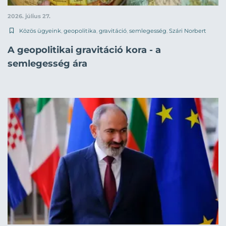
2026. július 27.
Közös ügyeink
,
geopolitika
,
gravitáció
,
semlegesség
,
Szári Norbert
A geopolitikai gravitáció kora - a
semlegesség ára