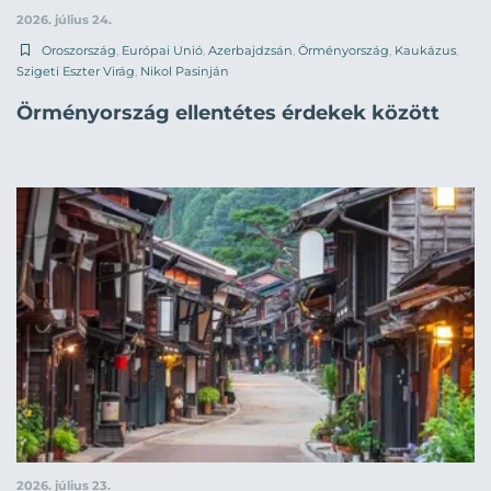
2026. július 24.
Oroszország
,
Európai Unió
,
Azerbajdzsán
,
Örményország
,
Kaukázus
,
Szigeti Eszter Virág
,
Nikol Pasinján
Örményország ellentétes érdekek között
2026. július 23.