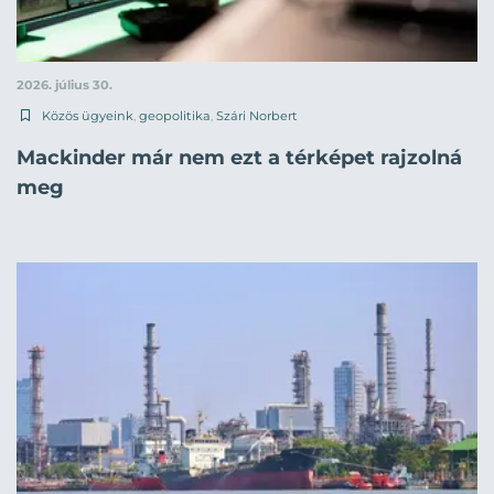
2026. július 30.
Közös ügyeink
,
geopolitika
,
Szári Norbert
Mackinder már nem ezt a térképet rajzolná
meg