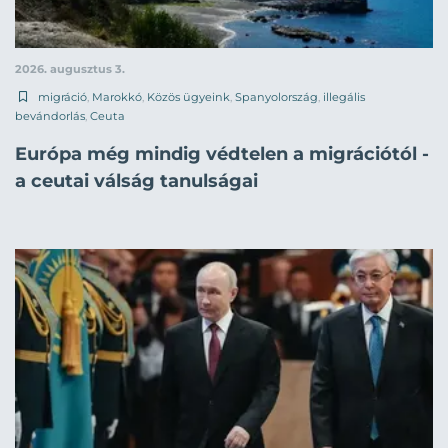
2026. augusztus 3.
migráció
,
Marokkó
,
Közös ügyeink
,
Spanyolország
,
illegális
bevándorlás
,
Ceuta
Európa még mindig védtelen a migrációtól -
a ceutai válság tanulságai