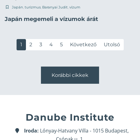
Japán
,
turizmus
,
Baranyai Judit
,
vízum
Japán megemeli a vízumok árát
1
2
3
4
5
Következő
Utolsó
Korábbi cikkek
Danube Institute
Iroda:
Lónyay-Hatvany Villa - 1015 Budapest,
Csónak u. 1.