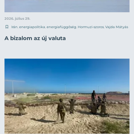
2026. július 29.
Irán
,
energiapolitika
,
energiafüggőség
,
Hormuzi-szoros
,
Vajda Mátyás
A bizalom az új valuta