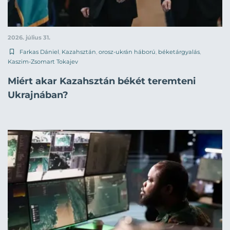
2026. július 31.
Farkas Dániel
,
Kazahsztán
,
orosz-ukrán háború
,
béketárgyalás
,
Kaszim-Zsomart Tokajev
Miért akar Kazahsztán békét teremteni
Ukrajnában?