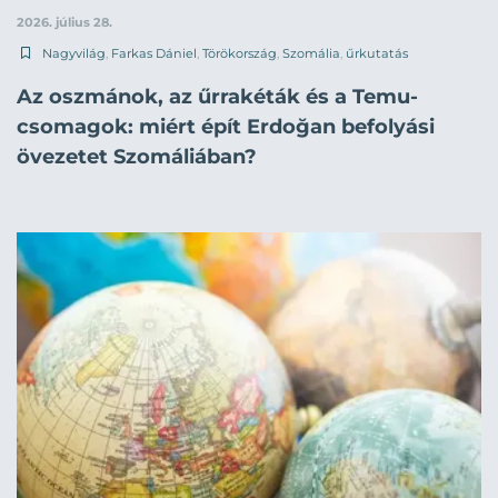
2026. július 28.
Nagyvilág
,
Farkas Dániel
,
Törökország
,
Szomália
,
űrkutatás
Az oszmánok, az űrrakéták és a Temu-
csomagok: miért épít Erdoğan befolyási
övezetet Szomáliában?