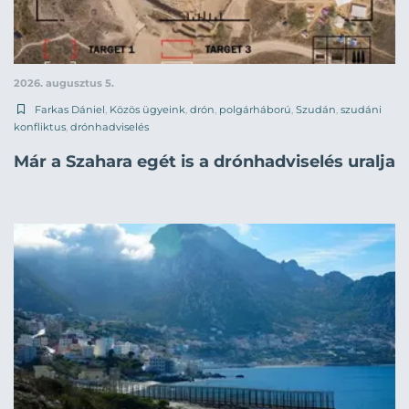
2026. augusztus 5.
Farkas Dániel
,
Közös ügyeink
,
drón
,
polgárháború
,
Szudán
,
szudáni
konfliktus
,
drónhadviselés
Már a Szahara egét is a drónhadviselés uralja