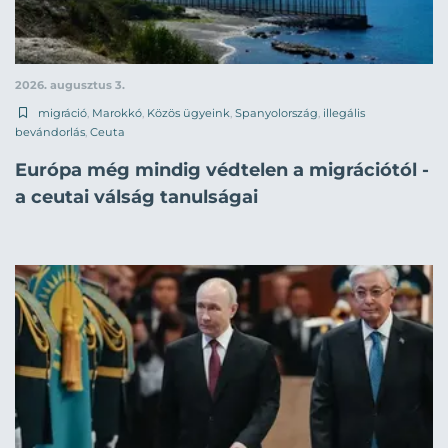
2026. augusztus 3.
migráció
,
Marokkó
,
Közös ügyeink
,
Spanyolország
,
illegális
bevándorlás
,
Ceuta
Európa még mindig védtelen a migrációtól -
a ceutai válság tanulságai