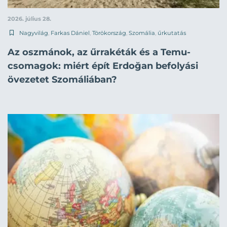
2026. július 28.
Nagyvilág
,
Farkas Dániel
,
Törökország
,
Szomália
,
űrkutatás
Az oszmánok, az űrrakéták és a Temu-
csomagok: miért épít Erdoğan befolyási
övezetet Szomáliában?