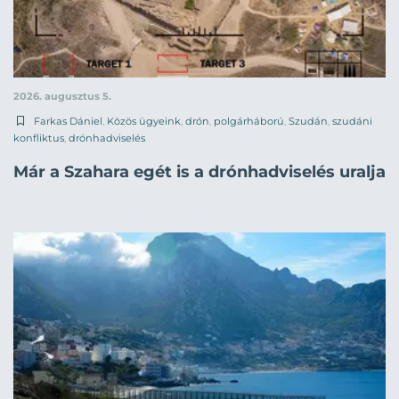
2026. augusztus 5.
Farkas Dániel
,
Közös ügyeink
,
drón
,
polgárháború
,
Szudán
,
szudáni
konfliktus
,
drónhadviselés
Már a Szahara egét is a drónhadviselés uralja