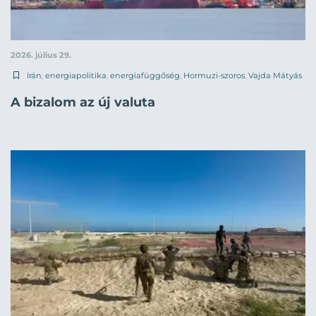
2026. július 29.
Irán
,
energiapolitika
,
energiafüggőség
,
Hormuzi-szoros
,
Vajda Mátyás
A bizalom az új valuta