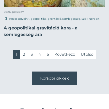
2026. július 27.
Közös ügyeink
,
geopolitika
,
gravitáció
,
semlegesség
,
Szári Norbert
A geopolitikai gravitáció kora - a
semlegesség ára
1
2
3
4
5
Következő
Utolsó
Korábbi cikkek