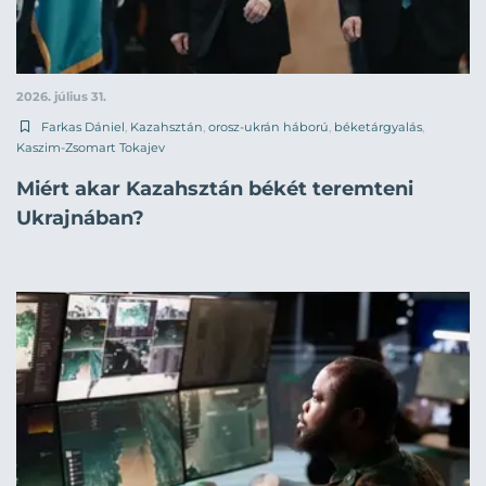
2026. július 31.
Farkas Dániel
,
Kazahsztán
,
orosz-ukrán háború
,
béketárgyalás
,
Kaszim-Zsomart Tokajev
Miért akar Kazahsztán békét teremteni
Ukrajnában?