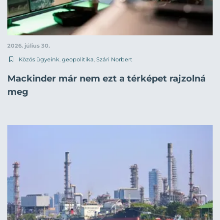
2026. július 30.
Közös ügyeink
,
geopolitika
,
Szári Norbert
Mackinder már nem ezt a térképet rajzolná
meg