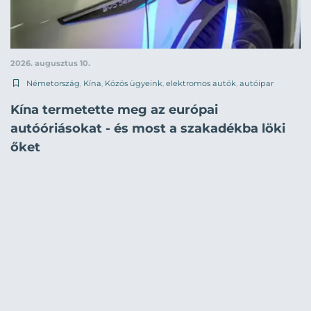
2026. augusztus 10.
Németország
,
Kína
,
Közös ügyeink
,
elektromos autók
,
autóipar
Kína termetette meg az európai
autóóriásokat - és most a szakadékba löki
őket