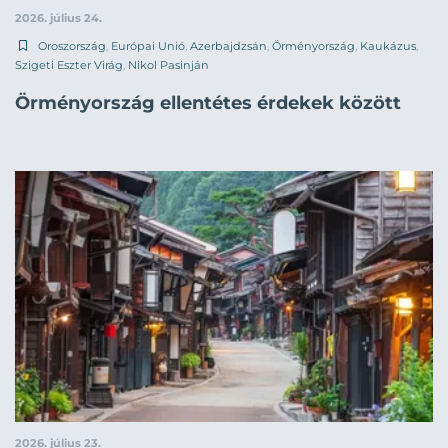
2026. július 24.
Oroszország
,
Európai Unió
,
Azerbajdzsán
,
Örményország
,
Kaukázus
,
Szigeti Eszter Virág
,
Nikol Pasinján
Örményország ellentétes érdekek között
2026. július 23.