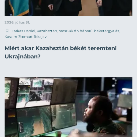
2026. július 31.
Farkas Dániel
,
Kazahsztán
,
orosz-ukrán háború
,
béketárgyalás
,
Kaszim-Zsomart Tokajev
Miért akar Kazahsztán békét teremteni
Ukrajnában?