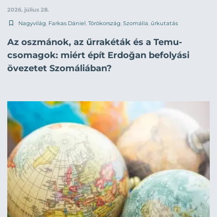
2026. július 28.
Nagyvilág
,
Farkas Dániel
,
Törökország
,
Szomália
,
űrkutatás
Az oszmánok, az űrrakéták és a Temu-
csomagok: miért épít Erdoğan befolyási
övezetet Szomáliában?