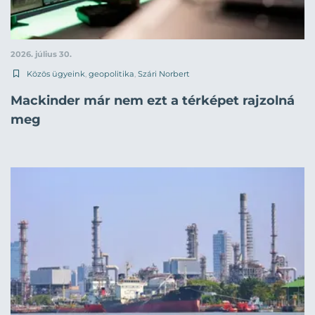
2026. július 30.
Közös ügyeink
,
geopolitika
,
Szári Norbert
Mackinder már nem ezt a térképet rajzolná
meg