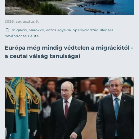
2026. augusztus 3.
migráció
,
Marokkó
,
Közös ügyeink
,
Spanyolország
,
illegális
bevándorlás
,
Ceuta
Európa még mindig védtelen a migrációtól -
a ceutai válság tanulságai