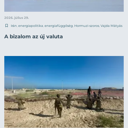
2026. július 29.
Irán
,
energiapolitika
,
energiafüggőség
,
Hormuzi-szoros
,
Vajda Mátyás
A bizalom az új valuta