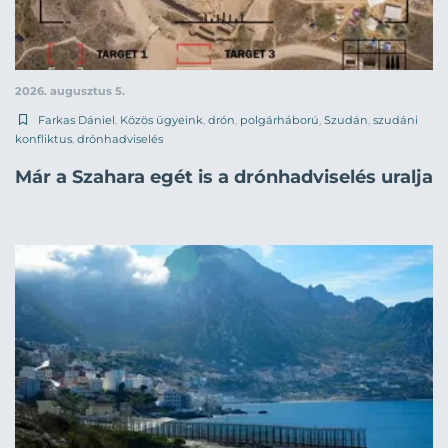
2026. augusztus 5.
Farkas Dániel
,
Közös ügyeink
,
drón
,
polgárháború
,
Szudán
,
szudáni
konfliktus
,
drónhadviselés
Már a Szahara egét is a drónhadviselés uralja