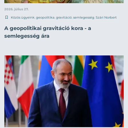
2026. július 27.
Közös ügyeink
,
geopolitika
,
gravitáció
,
semlegesség
,
Szári Norbert
A geopolitikai gravitáció kora - a
semlegesség ára