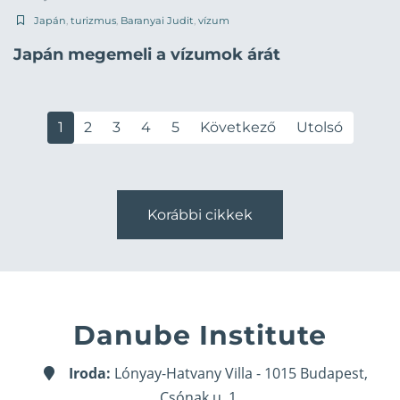
Japán
,
turizmus
,
Baranyai Judit
,
vízum
Japán megemeli a vízumok árát
1
2
3
4
5
Következő
Utolsó
Korábbi cikkek
Danube Institute
Iroda:
Lónyay-Hatvany Villa - 1015 Budapest,
Csónak u. 1.