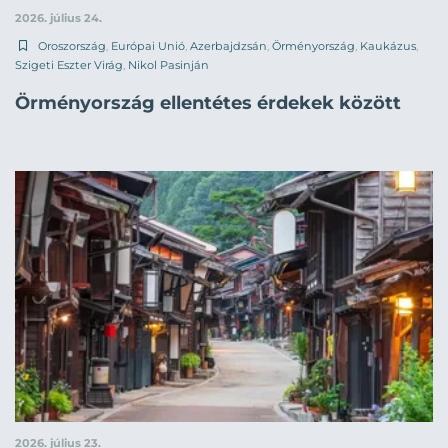
2026. július 24.
Oroszország
,
Európai Unió
,
Azerbajdzsán
,
Örményország
,
Kaukázus
,
Szigeti Eszter Virág
,
Nikol Pasinján
Örményország ellentétes érdekek között
2026. július 23.