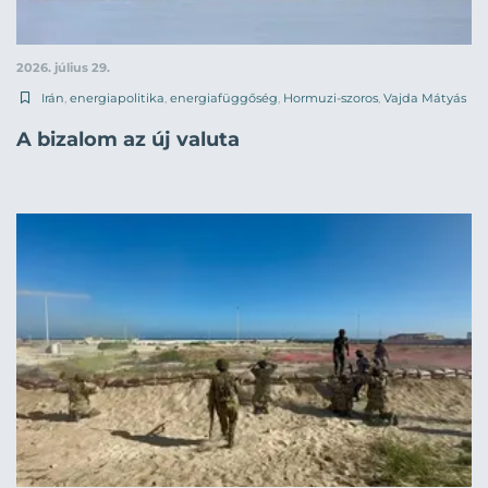
2026. július 29.
Irán
,
energiapolitika
,
energiafüggőség
,
Hormuzi-szoros
,
Vajda Mátyás
A bizalom az új valuta