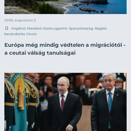
2026. augusztus 3.
migráció
,
Marokkó
,
Közös ügyeink
,
Spanyolország
,
illegális
bevándorlás
,
Ceuta
Európa még mindig védtelen a migrációtól -
a ceutai válság tanulságai