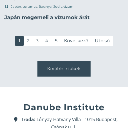
Japán
,
turizmus
,
Baranyai Judit
,
vízum
Japán megemeli a vízumok árát
1
2
3
4
5
Következő
Utolsó
Korábbi cikkek
Danube Institute
Iroda:
Lónyay-Hatvany Villa - 1015 Budapest,
Csónak u. 1.