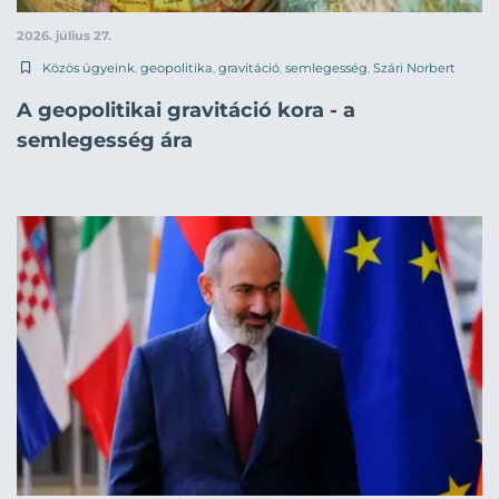
2026. július 27.
Közös ügyeink
,
geopolitika
,
gravitáció
,
semlegesség
,
Szári Norbert
A geopolitikai gravitáció kora - a
semlegesség ára