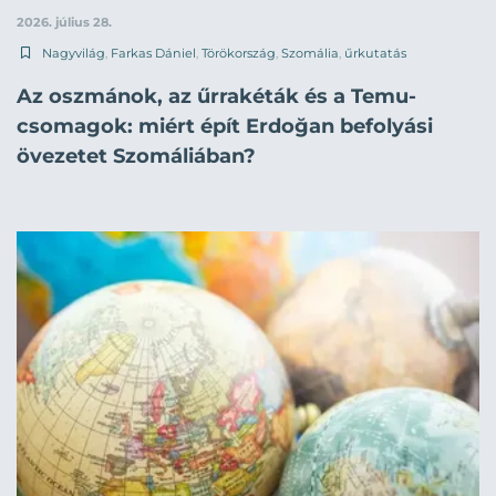
2026. július 28.
Nagyvilág
,
Farkas Dániel
,
Törökország
,
Szomália
,
űrkutatás
Az oszmánok, az űrrakéták és a Temu-
csomagok: miért épít Erdoğan befolyási
övezetet Szomáliában?