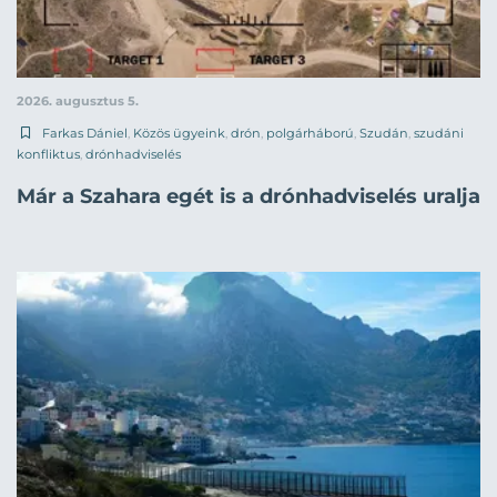
2026. augusztus 5.
Farkas Dániel
,
Közös ügyeink
,
drón
,
polgárháború
,
Szudán
,
szudáni
konfliktus
,
drónhadviselés
Már a Szahara egét is a drónhadviselés uralja