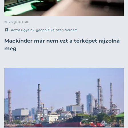
2026. július 30.
Közös ügyeink
,
geopolitika
,
Szári Norbert
Mackinder már nem ezt a térképet rajzolná
meg