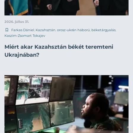
2026. július 31.
Farkas Dániel
,
Kazahsztán
,
orosz-ukrán háború
,
béketárgyalás
,
Kaszim-Zsomart Tokajev
Miért akar Kazahsztán békét teremteni
Ukrajnában?