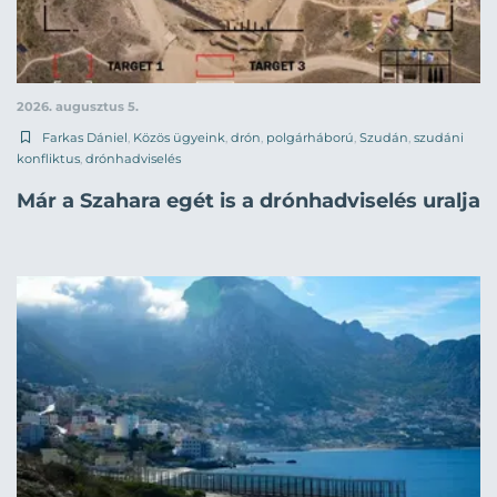
2026. augusztus 5.
Farkas Dániel
,
Közös ügyeink
,
drón
,
polgárháború
,
Szudán
,
szudáni
konfliktus
,
drónhadviselés
Már a Szahara egét is a drónhadviselés uralja