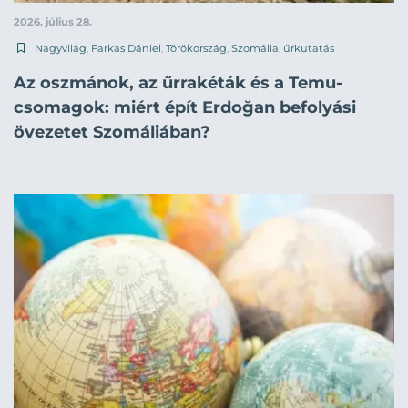
2026. július 28.
Nagyvilág
,
Farkas Dániel
,
Törökország
,
Szomália
,
űrkutatás
Az oszmánok, az űrrakéták és a Temu-
csomagok: miért épít Erdoğan befolyási
övezetet Szomáliában?