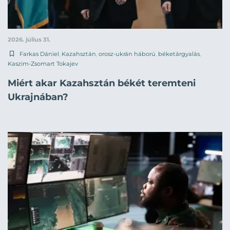
2026. július 31.
Farkas Dániel
,
Kazahsztán
,
orosz-ukrán háború
,
béketárgyalás
,
Kaszim-Zsomart Tokajev
Miért akar Kazahsztán békét teremteni
Ukrajnában?