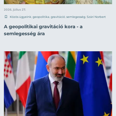
2026. július 27.
Közös ügyeink
,
geopolitika
,
gravitáció
,
semlegesség
,
Szári Norbert
A geopolitikai gravitáció kora - a
semlegesség ára