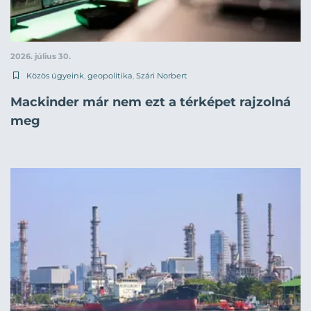
2026. július 30.
Közös ügyeink
,
geopolitika
,
Szári Norbert
Mackinder már nem ezt a térképet rajzolná
meg