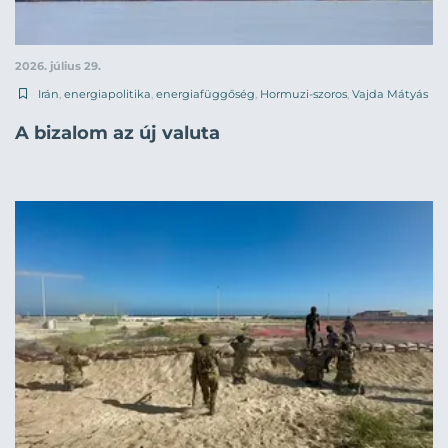
2026. július 29.
Irán
,
energiapolitika
,
energiafüggőség
,
Hormuzi-szoros
,
Vajda Mátyás
A bizalom az új valuta