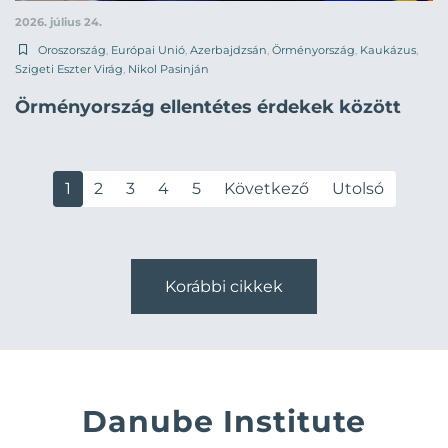
2026. július 24.
Oroszország
,
Európai Unió
,
Azerbajdzsán
,
Örményország
,
Kaukázus
,
Szigeti Eszter Virág
,
Nikol Pasinján
Örményország ellentétes érdekek között
1
2
3
4
5
Következő
Utolsó
Korábbi cikkek
Danube Institute