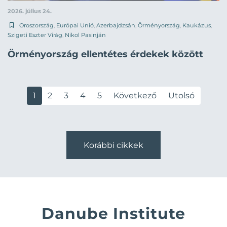
2026. július 24.
Oroszország
,
Európai Unió
,
Azerbajdzsán
,
Örményország
,
Kaukázus
,
Szigeti Eszter Virág
,
Nikol Pasinján
Örményország ellentétes érdekek között
1
2
3
4
5
Következő
Utolsó
Korábbi cikkek
Danube Institute