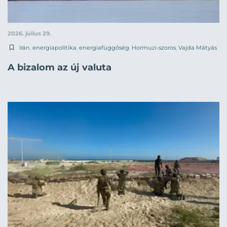
2026. július 29.
Irán
,
energiapolitika
,
energiafüggőség
,
Hormuzi-szoros
,
Vajda Mátyás
A bizalom az új valuta