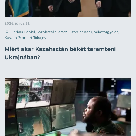
2026. július 31.
Farkas Dániel
,
Kazahsztán
,
orosz-ukrán háború
,
béketárgyalás
,
Kaszim-Zsomart Tokajev
Miért akar Kazahsztán békét teremteni
Ukrajnában?