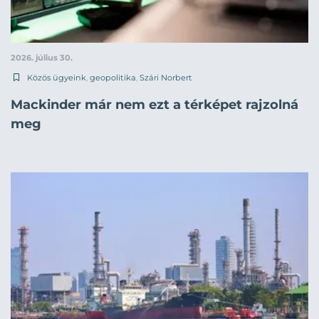
2026. július 30.
Közös ügyeink
,
geopolitika
,
Szári Norbert
Mackinder már nem ezt a térképet rajzolná
meg