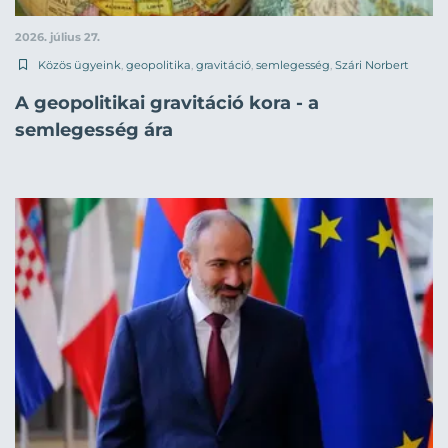
2026. július 27.
Közös ügyeink
,
geopolitika
,
gravitáció
,
semlegesség
,
Szári Norbert
A geopolitikai gravitáció kora - a
semlegesség ára