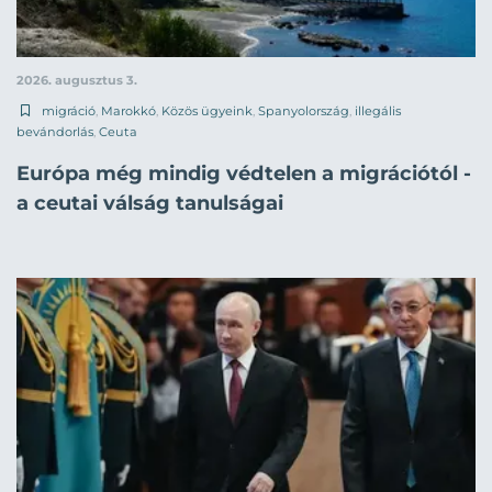
2026. augusztus 3.
migráció
,
Marokkó
,
Közös ügyeink
,
Spanyolország
,
illegális
bevándorlás
,
Ceuta
Európa még mindig védtelen a migrációtól -
a ceutai válság tanulságai