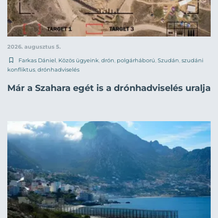
2026. augusztus 5.
Farkas Dániel
,
Közös ügyeink
,
drón
,
polgárháború
,
Szudán
,
szudáni
konfliktus
,
drónhadviselés
Már a Szahara egét is a drónhadviselés uralja