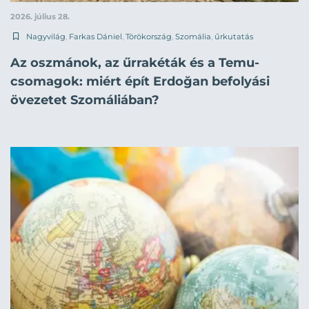
2026. július 28.
Nagyvilág
,
Farkas Dániel
,
Törökország
,
Szomália
,
űrkutatás
Az oszmánok, az űrrakéták és a Temu-
csomagok: miért épít Erdoğan befolyási
övezetet Szomáliában?