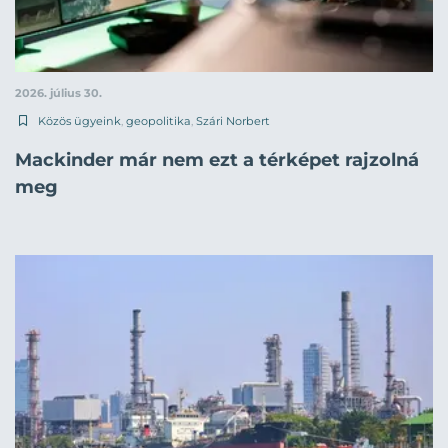
2026. július 30.
Közös ügyeink
,
geopolitika
,
Szári Norbert
Mackinder már nem ezt a térképet rajzolná
meg