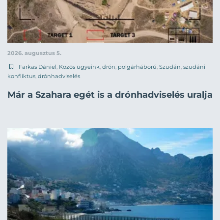
2026. augusztus 5.
Farkas Dániel
,
Közös ügyeink
,
drón
,
polgárháború
,
Szudán
,
szudáni
konfliktus
,
drónhadviselés
Már a Szahara egét is a drónhadviselés uralja