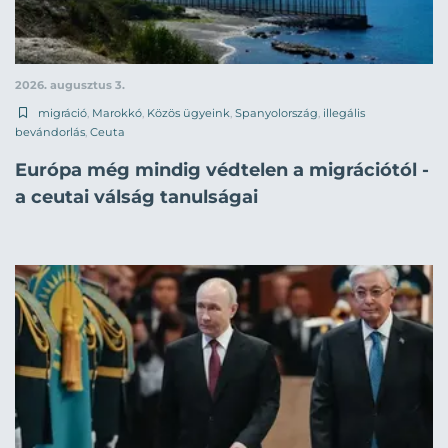
2026. augusztus 3.
migráció
,
Marokkó
,
Közös ügyeink
,
Spanyolország
,
illegális
bevándorlás
,
Ceuta
Európa még mindig védtelen a migrációtól -
a ceutai válság tanulságai