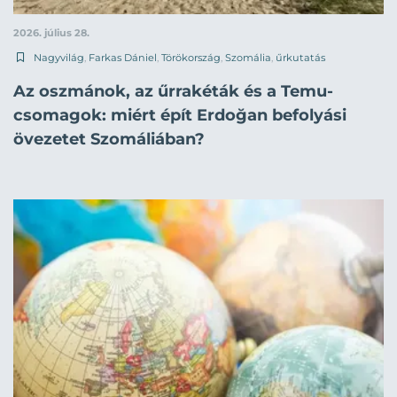
2026. július 28.
Nagyvilág
,
Farkas Dániel
,
Törökország
,
Szomália
,
űrkutatás
Az oszmánok, az űrrakéták és a Temu-
csomagok: miért épít Erdoğan befolyási
övezetet Szomáliában?