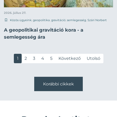
2026. július 27.
Közös ügyeink
,
geopolitika
,
gravitáció
,
semlegesség
,
Szári Norbert
A geopolitikai gravitáció kora - a
semlegesség ára
1
2
3
4
5
Következő
Utolsó
Korábbi cikkek