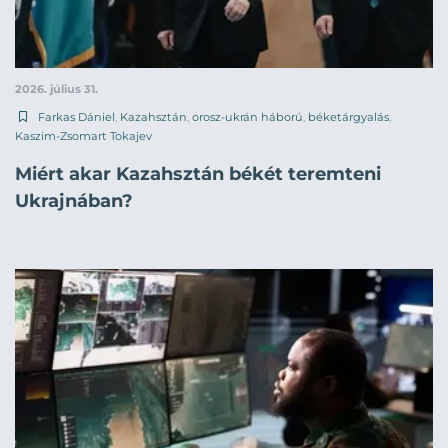
2026. július 31.
Farkas Dániel
,
Kazahsztán
,
orosz-ukrán háború
,
béketárgyalás
,
Kaszim-Zsomart Tokajev
Miért akar Kazahsztán békét teremteni
Ukrajnában?