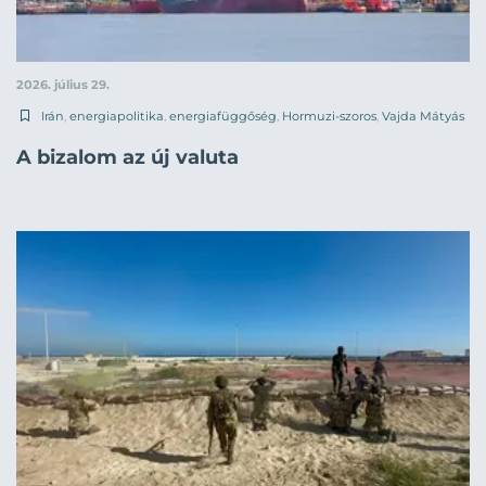
2026. július 29.
Irán
,
energiapolitika
,
energiafüggőség
,
Hormuzi-szoros
,
Vajda Mátyás
A bizalom az új valuta