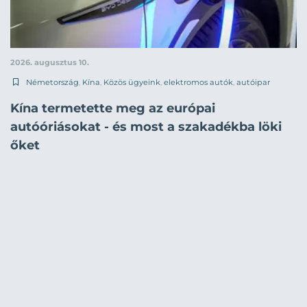
2026. augusztus 10.
Németország
,
Kína
,
Közös ügyeink
,
elektromos autók
,
autóipar
Kína termetette meg az európai
autóóriásokat - és most a szakadékba löki
őket