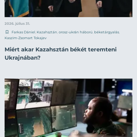
2026. július 31.
Farkas Dániel
,
Kazahsztán
,
orosz-ukrán háború
,
béketárgyalás
,
Kaszim-Zsomart Tokajev
Miért akar Kazahsztán békét teremteni
Ukrajnában?