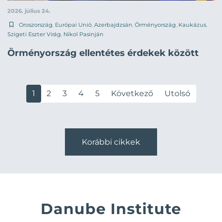
2026. július 24.
Oroszország
,
Európai Unió
,
Azerbajdzsán
,
Örményország
,
Kaukázus
,
Szigeti Eszter Virág
,
Nikol Pasinján
Örményország ellentétes érdekek között
1
2
3
4
5
Következő
Utolsó
Korábbi cikkek
Danube Institute