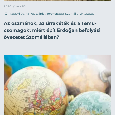
2026. július 28.
Nagyvilág
,
Farkas Dániel
,
Törökország
,
Szomália
,
űrkutatás
Az oszmánok, az űrrakéták és a Temu-
csomagok: miért épít Erdoğan befolyási
övezetet Szomáliában?