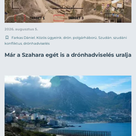
2026. augusztus 5.
Farkas Dániel
,
Közös ügyeink
,
drón
,
polgárháború
,
Szudán
,
szudáni
konfliktus
,
drónhadviselés
Már a Szahara egét is a drónhadviselés uralja