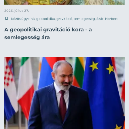
2026. július 27.
Közös ügyeink
,
geopolitika
,
gravitáció
,
semlegesség
,
Szári Norbert
A geopolitikai gravitáció kora - a
semlegesség ára