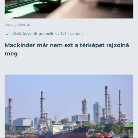
2026. július 30.
Közös ügyeink
,
geopolitika
,
Szári Norbert
Mackinder már nem ezt a térképet rajzolná
meg