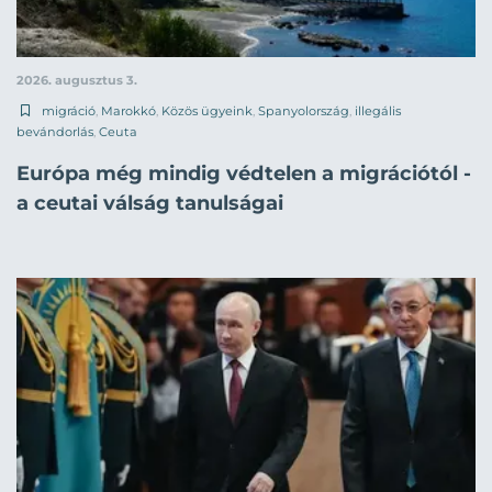
2026. augusztus 3.
migráció
,
Marokkó
,
Közös ügyeink
,
Spanyolország
,
illegális
bevándorlás
,
Ceuta
Európa még mindig védtelen a migrációtól -
a ceutai válság tanulságai