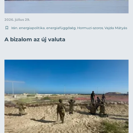
2026. július 29.
Irán
,
energiapolitika
,
energiafüggőség
,
Hormuzi-szoros
,
Vajda Mátyás
A bizalom az új valuta