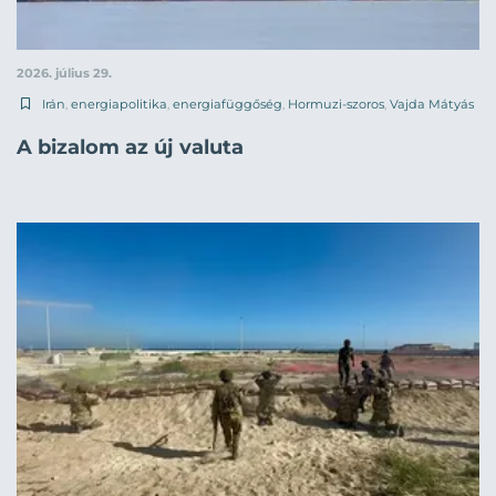
2026. július 29.
Irán
,
energiapolitika
,
energiafüggőség
,
Hormuzi-szoros
,
Vajda Mátyás
A bizalom az új valuta