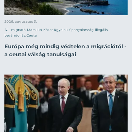
2026. augusztus 3.
migráció
,
Marokkó
,
Közös ügyeink
,
Spanyolország
,
illegális
bevándorlás
,
Ceuta
Európa még mindig védtelen a migrációtól -
a ceutai válság tanulságai