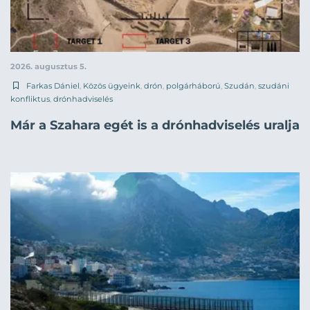
2026. augusztus 5.
Farkas Dániel
,
Közös ügyeink
,
drón
,
polgárháború
,
Szudán
,
szudáni
konfliktus
,
drónhadviselés
Már a Szahara egét is a drónhadviselés uralja