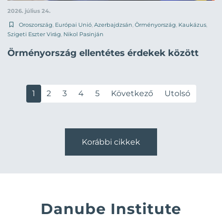
2026. július 24.
Oroszország
,
Európai Unió
,
Azerbajdzsán
,
Örményország
,
Kaukázus
,
Szigeti Eszter Virág
,
Nikol Pasinján
Örményország ellentétes érdekek között
1
2
3
4
5
Következő
Utolsó
Korábbi cikkek
Danube Institute