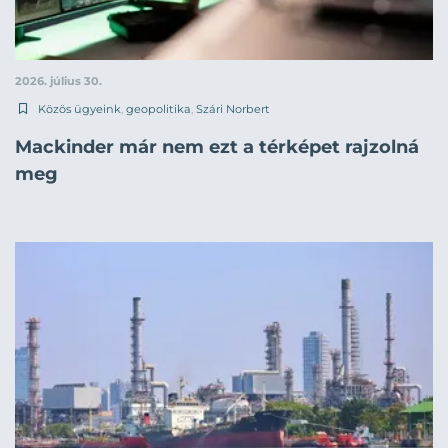
2026. július 30.
Közös ügyeink
,
geopolitika
,
Szári Norbert
Mackinder már nem ezt a térképet rajzolná
meg