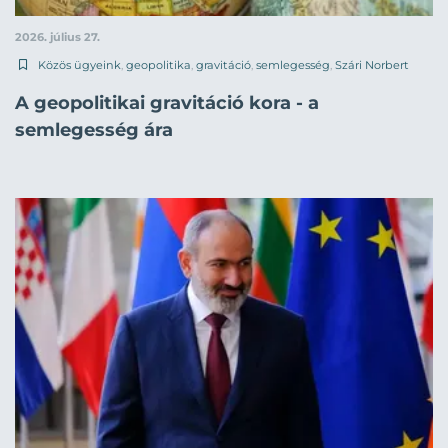
2026. július 27.
Közös ügyeink
,
geopolitika
,
gravitáció
,
semlegesség
,
Szári Norbert
A geopolitikai gravitáció kora - a
semlegesség ára