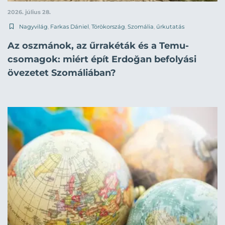
2026. július 28.
Nagyvilág
,
Farkas Dániel
,
Törökország
,
Szomália
,
űrkutatás
Az oszmánok, az űrrakéták és a Temu-
csomagok: miért épít Erdoğan befolyási
övezetet Szomáliában?