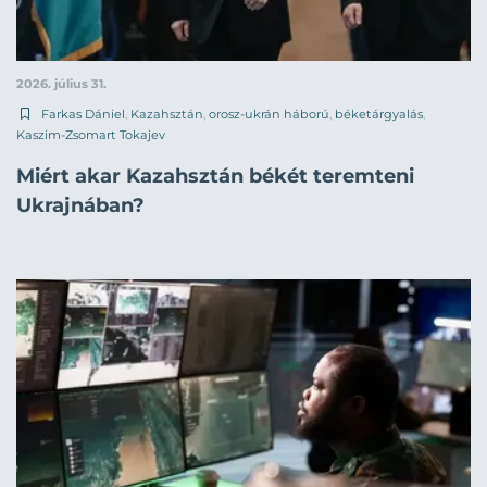
2026. július 31.
Farkas Dániel
,
Kazahsztán
,
orosz-ukrán háború
,
béketárgyalás
,
Kaszim-Zsomart Tokajev
Miért akar Kazahsztán békét teremteni
Ukrajnában?