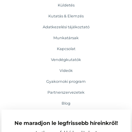
Küldetés
Kutatás & Elemzés
Adatkezelési tájékoztató
Munkatársak
Kapcsolat
Vendégkutatók
Videók
Gyakornoki program
Partnerszervezetek
Blog
Médiamegjelenések
Ne maradjon le legfrissebb híreinkről!
Események