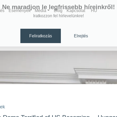
Ne maradjon le legfrissebb híreinkről!
zés
Események
Média
Blog
Kapcsolat
HU
Iratkozzon fel hírlevelünkre!
Feliratkozás
Elrejtés
sek