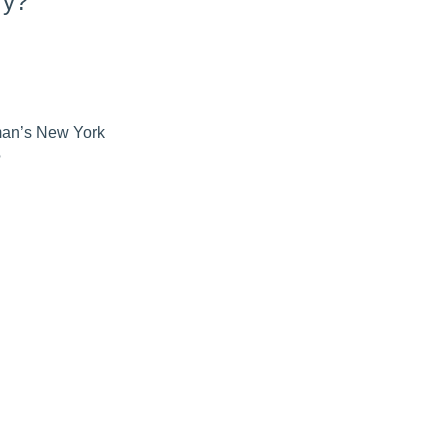
ry?
gman’s New York
?