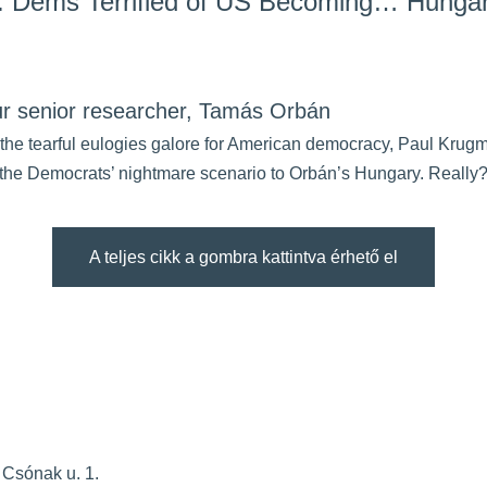
: Dems Terrified of US Becoming… Hunga
our senior researcher, Tamás Orbán
to the tearful eulogies galore for American democracy, Paul Kru
s the Democrats’ nightmare scenario to Orbán’s Hungary. Really
A teljes cikk a gombra kattintva érhető el
 Csónak u. 1.