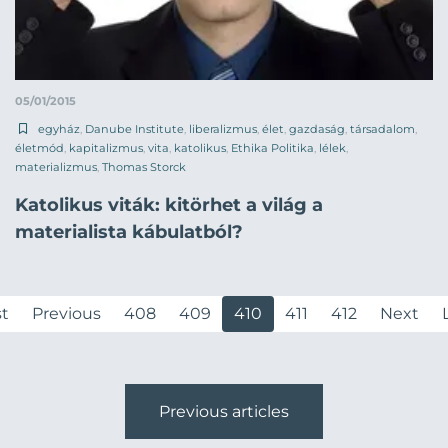
05/01/2015
egyház
,
Danube Institute
,
liberalizmus
,
élet
,
gazdaság
,
társadalom
,
életmód
,
kapitalizmus
,
vita
,
katolikus
,
Ethika Politika
,
lélek
,
materializmus
,
Thomas Storck
Katolikus viták: kitörhet a világ a
materialista kábulatból?
st
Previous
408
409
410
411
412
Next
Previous articles