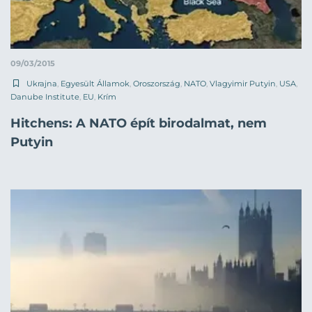
09/03/2015
Ukrajna
,
Egyesült Államok
,
Oroszország
,
NATO
,
Vlagyimir Putyin
,
USA
,
Danube Institute
,
EU
,
Krím
Hitchens: A NATO épít birodalmat, nem
Putyin