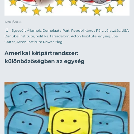
12/01/2015
Egyesült Államok
,
Demokrata Párt
,
Republikánus Párt
,
választás
,
USA
,
Danube Institute
,
politika
,
társadalom
,
Acton Institute
,
egység
,
Joe
Carter
,
Acton Institute Power Blog
Amerikai kétpártrendszer:
különbözőségben az egység