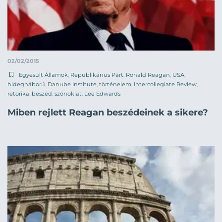
02/02/2015
Egyesült Államok
,
Republikánus Párt
,
Ronald Reagan
,
USA
,
hidegháború
,
Danube Institute
,
történelem
,
Intercollegiate Review
,
retorika
,
beszéd
,
szónoklat
,
Lee Edwards
Miben rejlett Reagan beszédeinek a sikere?