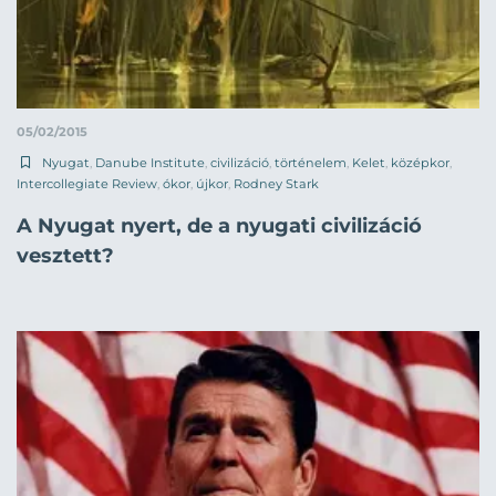
05/02/2015
Nyugat
,
Danube Institute
,
civilizáció
,
történelem
,
Kelet
,
középkor
,
Intercollegiate Review
,
ókor
,
újkor
,
Rodney Stark
A Nyugat nyert, de a nyugati civilizáció
vesztett?