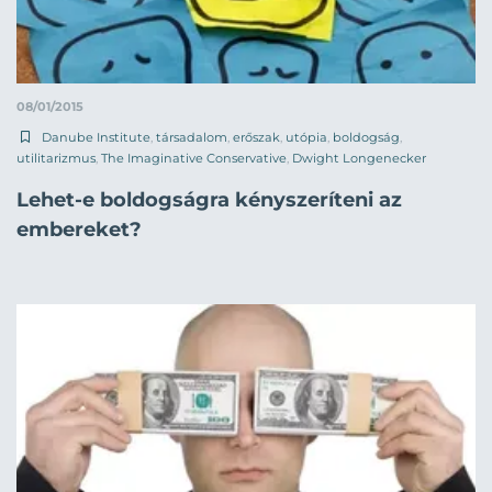
08/01/2015
Danube Institute
,
társadalom
,
erőszak
,
utópia
,
boldogság
,
utilitarizmus
,
The Imaginative Conservative
,
Dwight Longenecker
Lehet-e boldogságra kényszeríteni az
embereket?