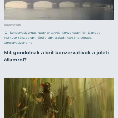
09/02/2015
konzervativizmus
,
Nagy-Britannia
,
Konzervatív Párt
,
Danube
Institute
,
társadalom
,
jóléti állam
,
család
,
Ryan Shorthouse
,
ConservativeHome
Mit gondolnak a brit konzervatívok a jóléti
államról?