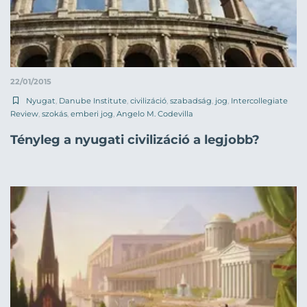
22/01/2015
Nyugat
,
Danube Institute
,
civilizáció
,
szabadság
,
jog
,
Intercollegiate
Review
,
szokás
,
emberi jog
,
Angelo M. Codevilla
Tényleg a nyugati civilizáció a legjobb?