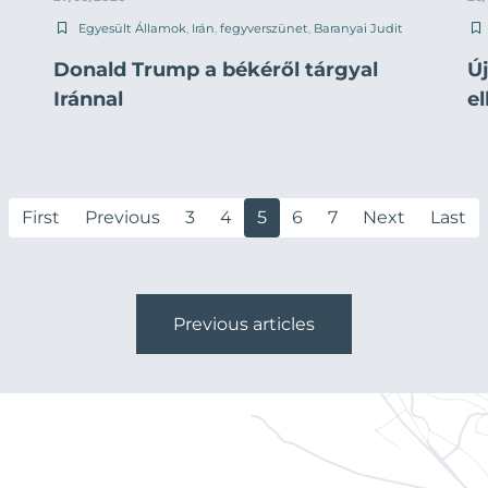
Egyesült Államok
,
Irán
,
fegyverszünet
,
Baranyai Judit
Donald Trump a békéről tárgyal
Ú
Iránnal
e
First
Previous
3
4
5
6
7
Next
Last
Previous articles