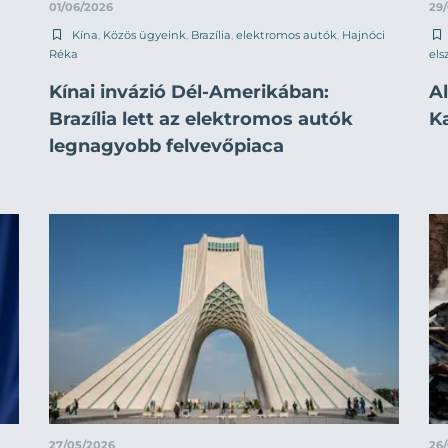
01/06/2026
29
Kína
,
Közös ügyeink
,
Brazília
,
elektromos autók
,
Hajnóci
Réka
els
Kínai invázió Dél-Amerikában:
Al
Brazília lett az elektromos autók
K
legnagyobb felvevőpiaca
27/05/2026
26