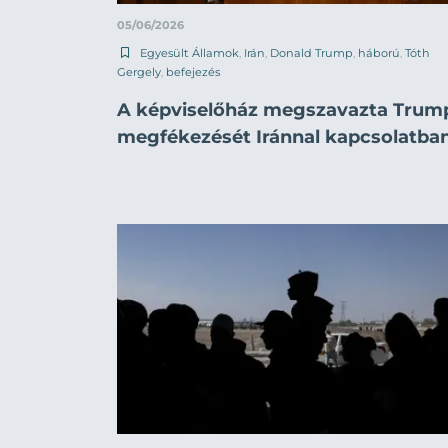
05/06/2026
Egyesült Államok
,
Irán
,
Donald Trump
,
háború
,
Tóth
Gergely
,
befejezés
A képviselőház megszavazta Trum
megfékezését Iránnal kapcsolatba