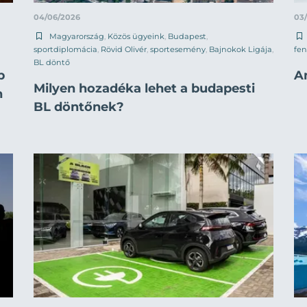
04/06/2026
03
Magyarország
,
Közös ügyeink
,
Budapest
,
sportdiplomácia
,
Rövid Olivér
,
sportesemény
,
Bajnokok Ligája
,
fen
BL döntő
p
A
Milyen hozadéka lehet a budapesti
n
BL döntőnek?