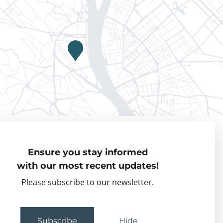
Privacy policy
Ensure you stay informed
Visiting Fellows
with our most recent updates!
Partner organisations
Please subscribe to our newsletter.
Events
Subscribe
Hide