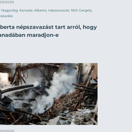
/05/2026
Nagyvilág
,
Kanada
,
Alberta
,
népszavazás
,
Tóth Gergely
,
zakadás
berta népszavazást tart arról, hogy
anadában maradjon-e
/05/2026