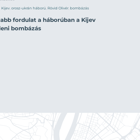
Kijev
,
orosz-ukrán háború
,
Rövid Olivér
,
bombázás
jabb fordulat a háborúban a Kijev
lleni bombázás