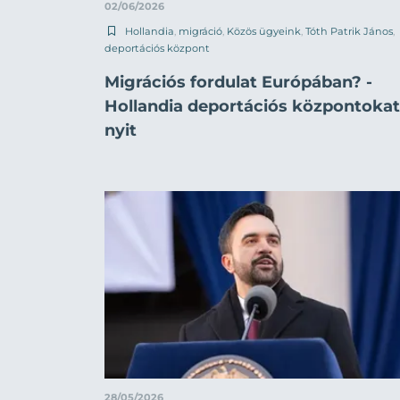
02/06/2026
Hollandia
,
migráció
,
Közös ügyeink
,
Tóth Patrik János
,
deportációs központ
Migrációs fordulat Európában? -
Hollandia deportációs központokat
nyit
28/05/2026