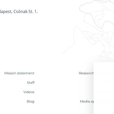
apest, Csónak St. 1.
Mission statement
Research & Analyses
Staff
Contact
Videos
Internship
Blog
Media appearances