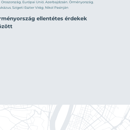
Oroszország
,
Európai Unió
,
Azerbajdzsán
,
Örményország
,
ukázus
,
Szigeti Eszter Virág
,
Nikol Pasinján
rményország ellentétes érdekek
özött