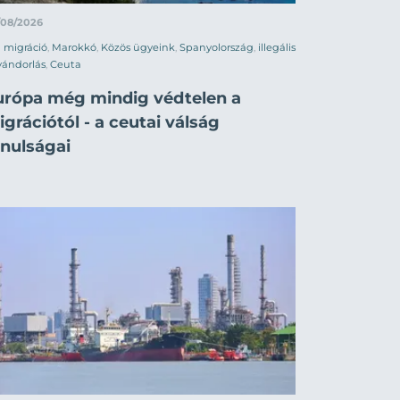
/08/2026
migráció
,
Marokkó
,
Közös ügyeink
,
Spanyolország
,
illegális
vándorlás
,
Ceuta
urópa még mindig védtelen a
grációtól - a ceutai válság
anulságai