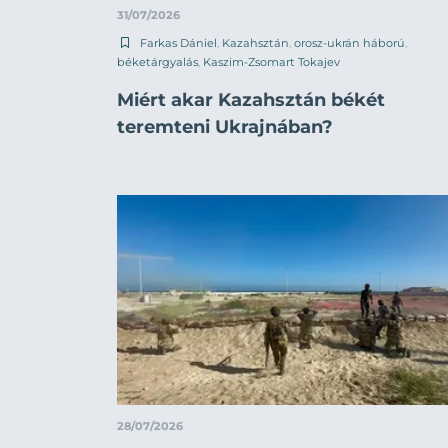
31/07/2026
Farkas Dániel
,
Kazahsztán
,
orosz-ukrán háború
,
béketárgyalás
,
Kaszim-Zsomart Tokajev
Miért akar Kazahsztán békét
teremteni Ukrajnában?
28/07/2026