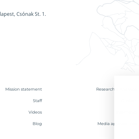
apest, Csónak St. 1.
Mission statement
Research & Analyses
Staff
Contact
Videos
Internship
Blog
Media appearances