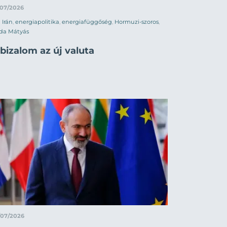
/07/2026
Irán
,
energiapolitika
,
energiafüggőség
,
Hormuzi-szoros
,
da Mátyás
bizalom az új valuta
/07/2026