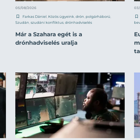
05/08/2026
03
Farkas Dániel
,
Közös ügyeink
,
drón
,
polgárháború
,
Szudán
,
szudáni konfliktus
,
drónhadviselés
be
Már a Szahara egét is a
E
drónhadviselés uralja
mi
t