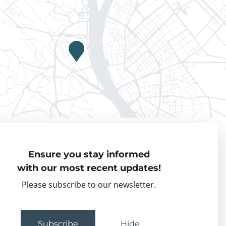
Privacy policy
Ensure you stay informed
Visiting Fellows
with our most recent updates!
Partner organisations
Please subscribe to our newsletter.
Events
Subscribe
Hide