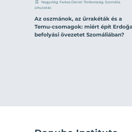
Nagyvilág
,
Farkas Dániel
,
Törökország
,
Szomália
,
űrkutatás
Az oszmánok, az űrrakéták és a
Temu-csomagok: miért épít Erdoğ
befolyási övezetet Szomáliában?