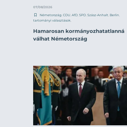
07/08/2026
Németország
,
CDU
,
AfD
,
SPD
,
Szász-Anhalt
,
Berlin
,
tartományi választások
,
Hamarosan kormányozhatatlanná
válhat Németország