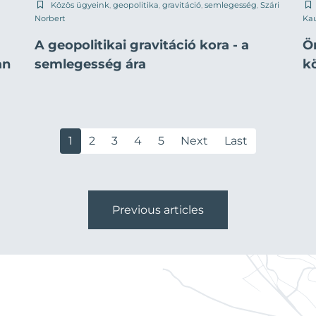
Közös ügyeink
,
geopolitika
,
gravitáció
,
semlegesség
,
Szári
Norbert
Ka
A geopolitikai gravitáció kora - a
Ö
an
semlegesség ára
k
1
2
3
4
5
Next
Last
Previous articles