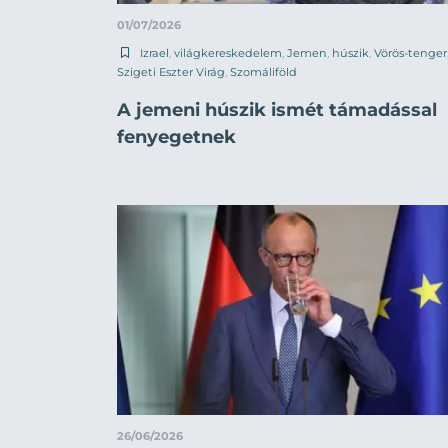
01/07/2026
Izrael
,
világkereskedelem
,
Jemen
,
húszik
,
Vörös-tenger
Szigeti Eszter Virág
,
Szomáliföld
A jemeni húszik ismét támadással
fenyegetnek
26/06/2026