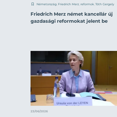
Németország
,
Friedrich Merz
,
reformok
,
Tóth Gergely
Friedrich Merz német kancellár új
gazdasági reformokat jelent be
23/06/2026