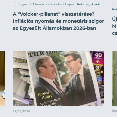
Egyesült Államok
,
infláció
,
Fed
,
Hajnóci Réka
,
jegybank
Ré
A "Volcker-pillanat" visszatérése?
Új
Inflációs nyomás és monetáris szigor
M
az Egyesült Államokban 2026-ban
c
22/06/2026
19/