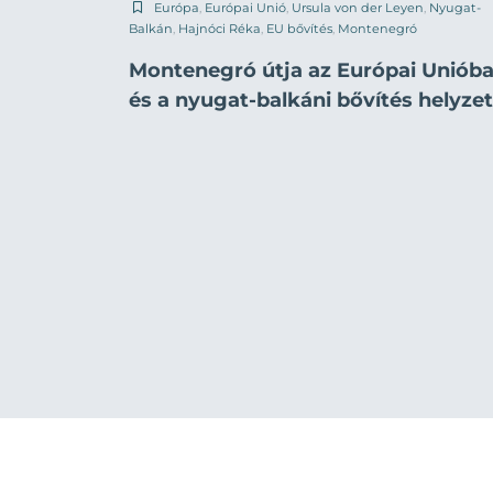
Európa
,
Európai Unió
,
Ursula von der Leyen
,
Nyugat-
Balkán
,
Hajnóci Réka
,
EU bővítés
,
Montenegró
Montenegró útja az Európai Uniób
és a nyugat-balkáni bővítés helyze