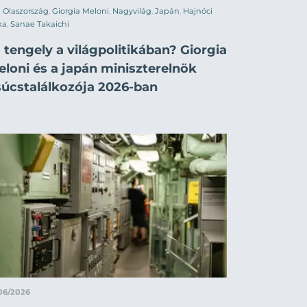
Olaszország
,
Giorgia Meloni
,
Nagyvilág
,
Japán
,
Hajnóci
ka
,
Sanae Takaichi
 tengely a világpolitikában? Giorgia
eloni és a japán miniszterelnök
súcstalálkozója 2026-ban
06/2026