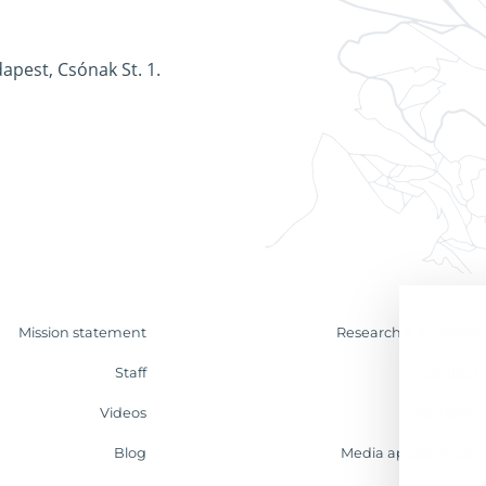
apest, Csónak St. 1.
Mission statement
Research & Analyses
Staff
Contact
Videos
Internship
Blog
Media appearances