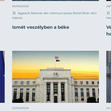
30/06/2026
29
,
Egyesült Államok
,
Irán
,
Hormuzi-szoros
,
Rövid Olivér
,
iráni
háború
Hor
Ismét veszélyben a béke
V
ha
25/06/2026
24