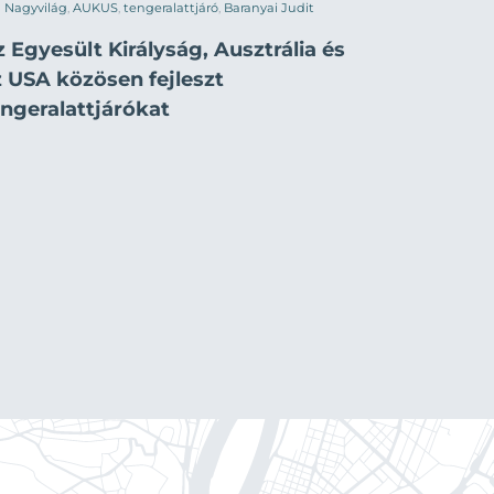
Nagyvilág
,
AUKUS
,
tengeralattjáró
,
Baranyai Judit
 Egyesült Királyság, Ausztrália és
z USA közösen fejleszt
engeralattjárókat