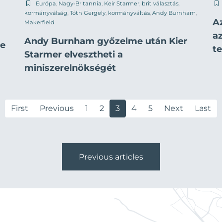
Európa
,
Nagy-Britannia
,
Keir Starmer
,
brit választás
,
kormányválság
,
Tóth Gergely
,
kormányváltás
,
Andy Burnham
,
Az
Makerfield
a
a
Andy Burnham győzelme után Kier
te
t
Starmer elvesztheti a
miniszerelnökségét
First
Previous
1
2
3
4
5
Next
Last
Previous articles