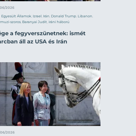
/06/2026
Egyesült Államok
,
Izrael
,
Irán
,
Donald Trump
,
Libanon
,
muzi-szoros
,
Baranyai Judit
,
iráni háború
ége a fegyverszünetnek: ismét
rcban áll az USA és Irán
/06/2026