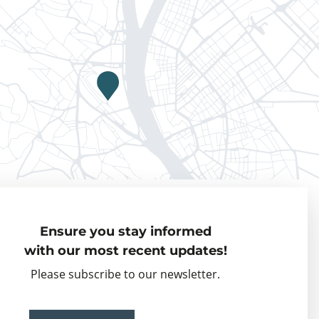
Privacy policy
Ensure you stay informed
Visiting Fellows
with our most recent updates!
Partner organisations
Please subscribe to our newsletter.
Events