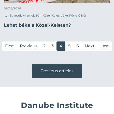
08/06/2026
Egyesült Államok
,
Irán
,
Közel-Kelet
,
béke
,
Rövid Olivér
Lehet béke a Közel-Keleten?
First
Previous
2
3
4
5
6
Next
Last
Previous articles
Danube Institute