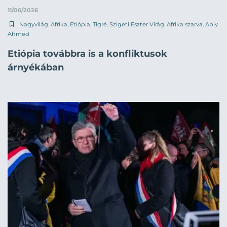
11/06/2026
Nagyvilág
,
Afrika
,
Etiópia
,
Tigré
,
Szigeti Eszter Virág
,
Afrika szarva
,
Abiy
Ahmed
Etiópia továbbra is a konfliktusok
árnyékában