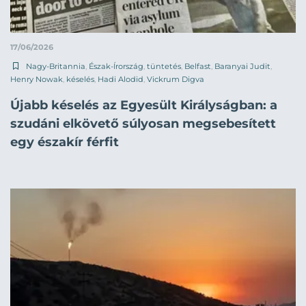
17/06/2026
Nagy-Britannia
,
Észak-Írország
,
tüntetés
,
Belfast
,
Baranyai Judit
,
Henry Nowak
,
késelés
,
Hadi Alodid
,
Vickrum Digva
Újabb késelés az Egyesült Királyságban: a
szudáni elkövető súlyosan megsebesített
egy északír férfit