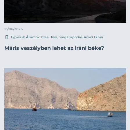
16/06/2026
Egyesült Államok
,
Izrael
,
Irán
,
megállapodás
,
Rövid Olivér
Máris veszélyben lehet az iráni béke?