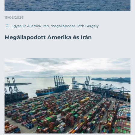
15/06/2026
Egyesült Államok
,
Irán
,
megállapodás
,
Tóth Gergely
Megállapodott Amerika és Irán