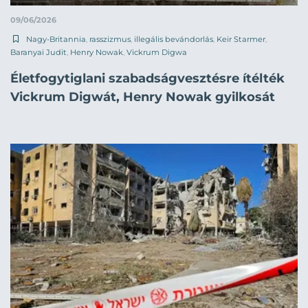
09/06/2026
Nagy-Britannia
,
rasszizmus
,
illegális bevándorlás
,
Keir Starmer
,
Baranyai Judit
,
Henry Nowak
,
Vickrum Digwa
Életfogytiglani szabadságvesztésre ítélték
Vickrum Digwát, Henry Nowak gyilkosát