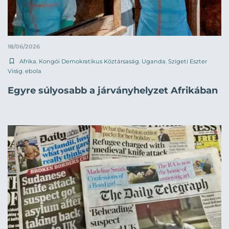
18/06/2026
Afrika
,
Kongói Demokratikus Köztársaság
,
Uganda
,
Szigeti Eszter
Virág
,
ebola
Egyre súlyosabb a járványhelyzet Afrikában