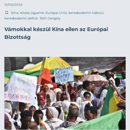
12/06/2026
Kína
,
Közös ügyeink
,
Európai Unió
,
kereskedelmi háború
,
kereskedelmi deficit
,
Tóth Gergely
Vámokkal készül Kína ellen az Európai
Bizottság