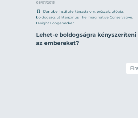
08/01/2015
Danube Institute
,
társadalom
,
erőszak
,
utópia
,
boldogság
,
utilitarizmus
,
The Imaginative Conservative
,
Dwight Longenecker
Lehet-e boldogságra kényszeríteni
az embereket?
Fir