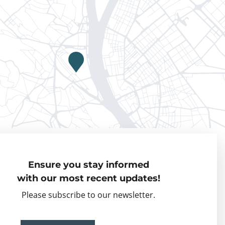
Privacy policy
Ensure you stay informed
Visiting Fellows
with our most recent updates!
Partner organisations
Please subscribe to our newsletter.
Events