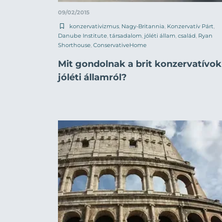
09/02/2015
konzervativizmus
,
Nagy-Britannia
,
Konzervatív Párt
,
Danube Institute
,
társadalom
,
jóléti állam
,
család
,
Ryan
Shorthouse
,
ConservativeHome
Mit gondolnak a brit konzervatívok
jóléti államról?