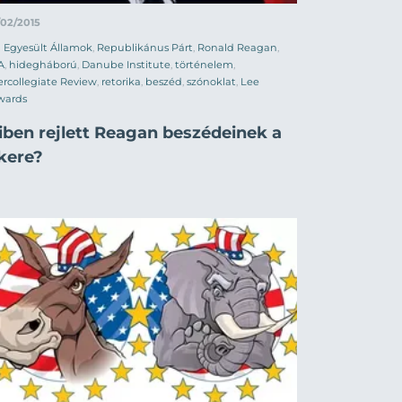
/02/2015
Egyesült Államok
,
Republikánus Párt
,
Ronald Reagan
,
A
,
hidegháború
,
Danube Institute
,
történelem
,
ercollegiate Review
,
retorika
,
beszéd
,
szónoklat
,
Lee
wards
iben rejlett Reagan beszédeinek a
ikere?