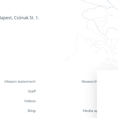
apest, Csónak St. 1.
Mission statement
Research & Analyses
Staff
Contact
Videos
Internship
Blog
Media appearances