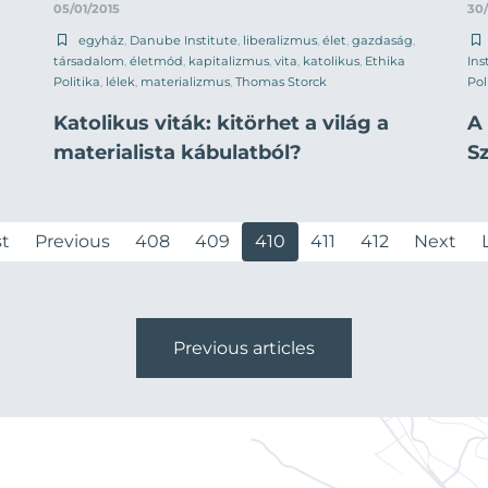
05/01/2015
30/
egyház
,
Danube Institute
,
liberalizmus
,
élet
,
gazdaság
,
társadalom
,
életmód
,
kapitalizmus
,
vita
,
katolikus
,
Ethika
Ins
Politika
,
lélek
,
materializmus
,
Thomas Storck
Pol
Katolikus viták: kitörhet a világ a
A
materialista kábulatból?
Sz
st
Previous
408
409
410
411
412
Next
Previous articles