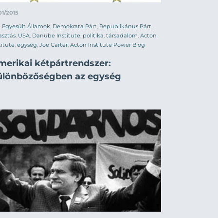
01/2015
Egyesült Államok
,
Demokrata Párt
,
Republikánus Párt
,
asztás
,
USA
,
Danube Institute
,
politika
,
társadalom
,
Acton
titute
,
egység
,
Joe Carter
,
Acton Institute Power Blog
merikai kétpártrendszer:
ülönbözőségben az egység