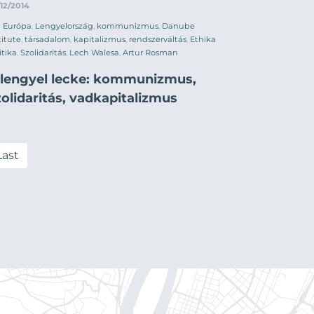
12/2014
Európa
,
Lengyelország
,
kommunizmus
,
Danube
titute
,
társadalom
,
kapitalizmus
,
rendszerváltás
,
Ethika
itika
,
Szolidaritás
,
Lech Walesa
,
Artur Rosman
 lengyel lecke: kommunizmus,
olidaritás, vadkapitalizmus
Last