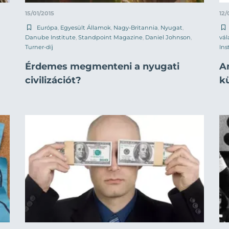
15/01/2015
12/
Európa
,
Egyesült Államok
,
Nagy-Britannia
,
Nyugat
,
Danube Institute
,
Standpoint Magazine
,
Daniel Johnson
,
vál
Turner-díj
Ins
Érdemes megmenteni a nyugati
A
civilizációt?
k