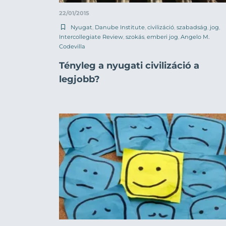
22/01/2015
Nyugat
,
Danube Institute
,
civilizáció
,
szabadság
,
jog
,
Intercollegiate Review
,
szokás
,
emberi jog
,
Angelo M.
Codevilla
Tényleg a nyugati civilizáció a
legjobb?