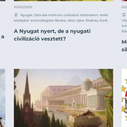
05/02/2015
02
Nyugat
,
Danube Institute
,
civilizáció
,
történelem
,
Kelet
,
középkor
,
Intercollegiate Review
,
ókor
,
újkor
,
Rodney Stark
US
Int
A Nyugat nyert, de a nyugati
Ed
 a
civilizáció vesztett?
M
s