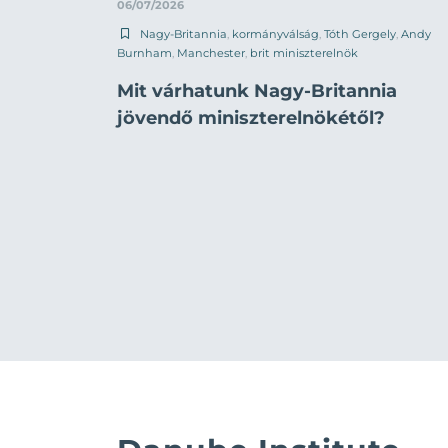
06/07/2026
Nagy-Britannia
,
kormányválság
,
Tóth Gergely
,
Andy
Burnham
,
Manchester
,
brit miniszterelnök
Mit várhatunk Nagy-Britannia
jövendő miniszterelnökétől?