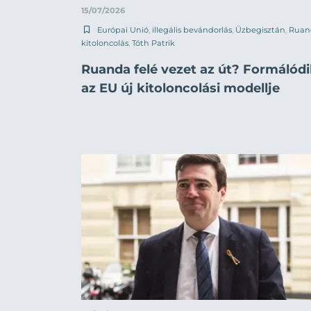
15/07/2026
Európai Unió
,
illegális bevándorlás
,
Üzbegisztán
,
Ruan
kitoloncolás
,
Tóth Patrik
Ruanda felé vezet az út? Formálód
az EU új kitoloncolási modellje