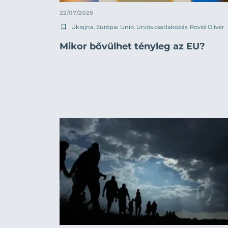
22/07/2026
Ukrajna
,
Európai Unió
,
Uniós csatlakozás
,
Rövid Olivér
Mikor bővülhet tényleg az EU?