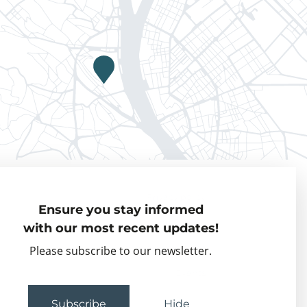
Privacy policy
Ensure you stay informed
Visiting Fellows
with our most recent updates!
Partner organisations
Please subscribe to our newsletter.
Events
Subscribe
Hide