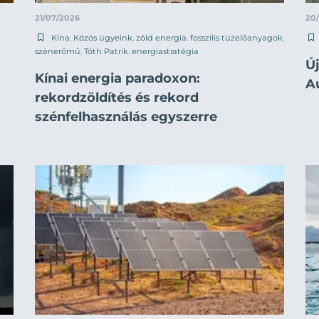
21/07/2026
20
Kína
,
Közös ügyeink
,
zöld energia
,
fosszilis tüzelőanyagok
,
szénerőmű
,
Tóth Patrik
,
energiastratégia
Új
Kínai energia paradoxon:
A
rekordzöldítés és rekord
szénfelhasználás egyszerre