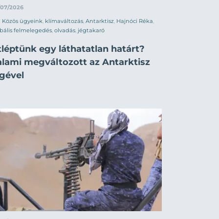
/07/2026
Közös ügyeink
,
klímaváltozás
,
Antarktisz
,
Hajnóci Réka
,
bális felmelegedés
,
olvadás
,
jégtakaró
tléptünk egy láthatatlan határt?
alami megváltozott az Antarktisz
egével