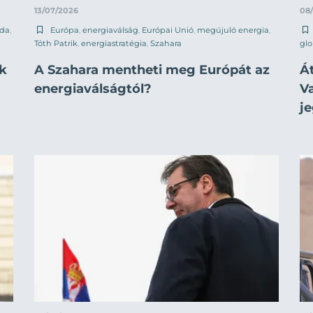
13/07/2026
08
da
,
Európa
,
energiaválság
,
Európai Unió
,
megújuló energia
,
Tóth Patrik
,
energiastratégia
,
Szahara
glo
ik
A Szahara mentheti meg Európát az
Á
energiaválságtól?
V
j