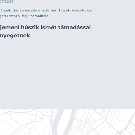
/07/2026
Izrael
,
világkereskedelem
,
Jemen
,
húszik
,
Vörös-tenger
,
geti Eszter Virág
,
Szomáliföld
 jemeni húszik ismét támadással
enyegetnek