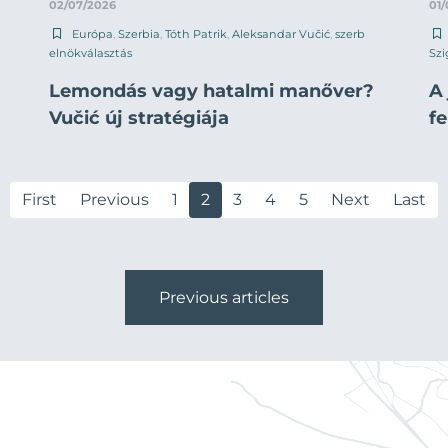
02/07/2026
01
Európa
,
Szerbia
,
Tóth Patrik
,
Aleksandar Vučić
,
szerb
elnökválasztás
Szi
Lemondás vagy hatalmi manőver?
A
Vučić új stratégiája
f
First
Previous
1
2
3
4
5
Next
Last
Previous articles