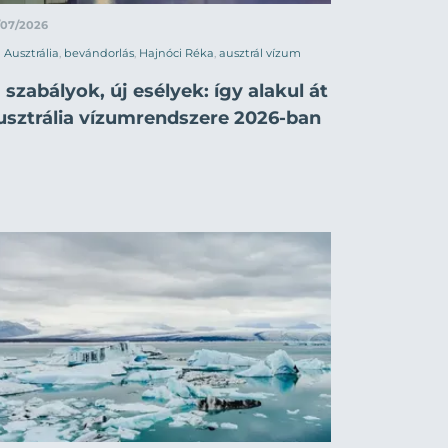
/07/2026
Ausztrália
,
bevándorlás
,
Hajnóci Réka
,
ausztrál vízum
 szabályok, új esélyek: így alakul át
usztrália vízumrendszere 2026-ban