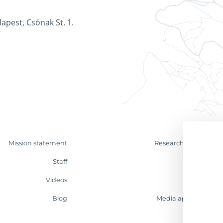
apest, Csónak St. 1.
Mission statement
Research & Analyses
Staff
Contact
Videos
Internship
Blog
Media appearances