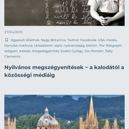
27/04/2015
Egyesült Államok
,
Nagy-Britannia
,
Twitter
,
Facebook
,
USA
,
média
,
Danube Institute
,
társadalom
,
sajtó
,
nyilvánosság
,
börtön
,
The Telegraph
,
szégyen
,
kaloda
,
megszégyenítés
,
Szabó György
,
Jon Ronson
,
Toby
Clements
Nyilvános megszégyenítések − a kalodától a
közösségi médiáig