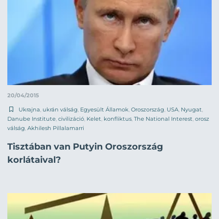
20/04/2015
Ukrajna
,
ukrán válság
,
Egyesült Államok
,
Oroszország
,
USA
,
Nyugat
,
Danube Institute
,
civilizáció
,
Kelet
,
konfliktus
,
The National Interest
,
orosz
válság
,
Akhilesh Pillalamarri
Tisztában van Putyin Oroszország
korlátaival?