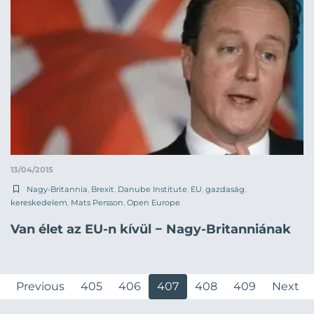
13/04/2015
Nagy-Britannia
,
Brexit
,
Danube Institute
,
EU
,
gazdaság
,
kereskedelem
,
Mats Persson
,
Open Europe
Van élet az EU-n kívül − Nagy-Britanniának
Previous
405
406
407
408
409
Next