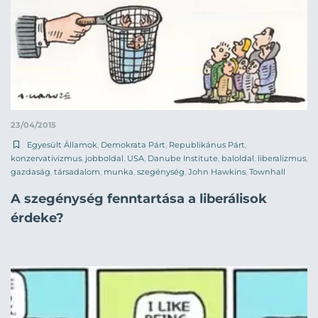
23/04/2015
Egyesült Államok
,
Demokrata Párt
,
Republikánus Párt
,
konzervativizmus
,
jobboldal
,
USA
,
Danube Institute
,
baloldal
,
liberalizmus
,
gazdaság
,
társadalom
,
munka
,
szegénység
,
John Hawkins
,
Townhall
A szegénység fenntartása a liberálisok
érdeke?