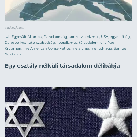
30/04/2015
Egyesült Államok
,
Franciaország
,
konzervativizmus
,
USA
,
egyenlőség
,
Danube Institute
,
szabadság
,
liberalizmus
,
társadalom
,
elit
,
Paul
Krugman
,
The American Conservative
,
hierarchia
,
meritokrácia
,
Samuel
Goldman
Egy osztály nélküli társadalom délibábja