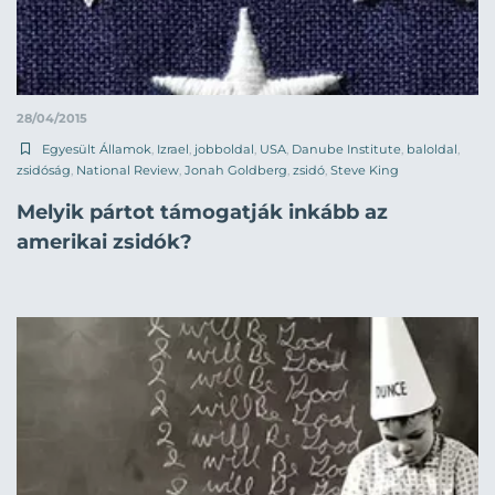
28/04/2015
Egyesült Államok
,
Izrael
,
jobboldal
,
USA
,
Danube Institute
,
baloldal
,
zsidóság
,
National Review
,
Jonah Goldberg
,
zsidó
,
Steve King
Melyik pártot támogatják inkább az
amerikai zsidók?