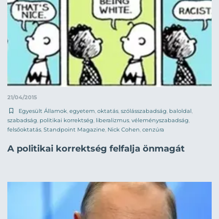
21/04/2015
Egyesült Államok
,
egyetem
,
oktatás
,
szólásszabadság
,
baloldal
,
szabadság
,
politikai korrektség
,
liberalizmus
,
véleményszabadság
,
felsőoktatás
,
Standpoint Magazine
,
Nick Cohen
,
cenzúra
A politikai korrektség felfalja önmagát