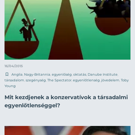
16/04/2015
Anglia
,
Nagy-Britannia
,
egyenlőség
,
oktatás
,
Danube Institute
,
társadalom
,
szegénység
,
The Spectator
,
egyenlőtlenség
,
jövedelem
,
Toby
Young
Mit kezdjenek a konzervatívok a társadalmi
egyenlőtlenséggel?