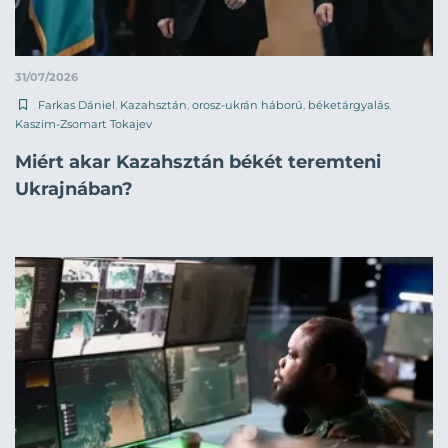
31/07/2026
Farkas Dániel
,
Kazahsztán
,
orosz-ukrán háború
,
béketárgyalás
,
Kaszim-Zsomart Tokajev
Miért akar Kazahsztán békét teremteni
Ukrajnában?