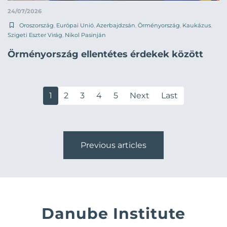
24/07/2026
Oroszország
,
Európai Unió
,
Azerbajdzsán
,
Örményország
,
Kaukázus
,
Szigeti Eszter Virág
,
Nikol Pasinján
Örményország ellentétes érdekek között
1
2
3
4
5
Next
Last
Previous articles
Danube Institute