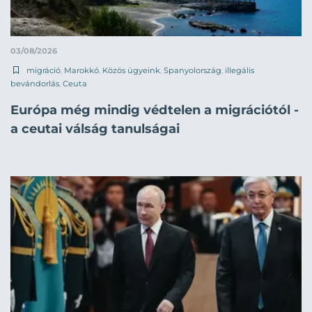
03/08/2026
migráció
,
Marokkó
,
Közös ügyeink
,
Spanyolország
,
illegális
bevándorlás
,
Ceuta
Európa még mindig védtelen a migrációtól -
a ceutai válság tanulságai