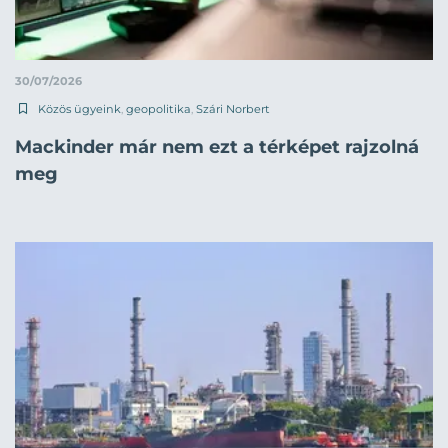
30/07/2026
Közös ügyeink
,
geopolitika
,
Szári Norbert
Mackinder már nem ezt a térképet rajzolná
meg