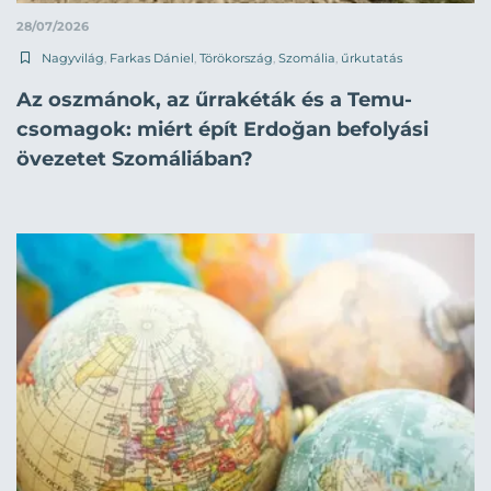
28/07/2026
Nagyvilág
,
Farkas Dániel
,
Törökország
,
Szomália
,
űrkutatás
Az oszmánok, az űrrakéták és a Temu-
csomagok: miért épít Erdoğan befolyási
övezetet Szomáliában?