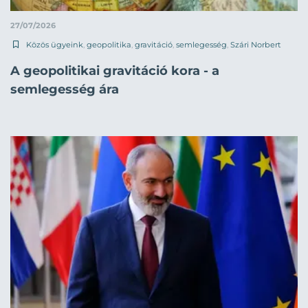
27/07/2026
Közös ügyeink
,
geopolitika
,
gravitáció
,
semlegesség
,
Szári Norbert
A geopolitikai gravitáció kora - a
semlegesség ára