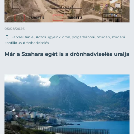
05/08/2026
Farkas Dániel
,
Közös ügyeink
,
drón
,
polgárháború
,
Szudán
,
szudáni
konfliktus
,
drónhadviselés
Már a Szahara egét is a drónhadviselés uralja