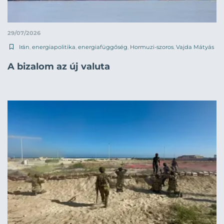
29/07/2026
Irán
,
energiapolitika
,
energiafüggőség
,
Hormuzi-szoros
,
Vajda Mátyás
A bizalom az új valuta