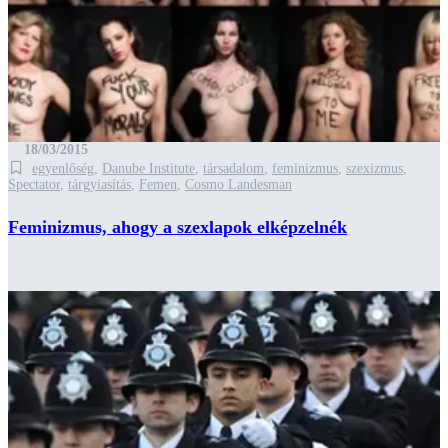
18/03/2015
egyenlőség
,
Danube Institute
,
társadalom
,
feminizmus
,
szexizmus
,
Spectator
,
tárgyiasítás
,
Femen
,
Cosmo Landesman
Feminizmus, ahogy a szexlapok elképzelnék