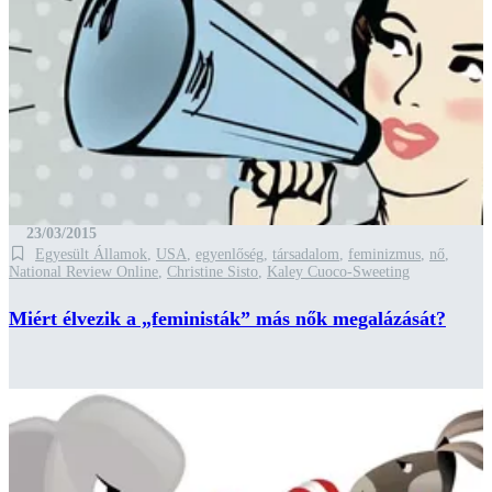
23/03/2015
Egyesült Államok
,
USA
,
egyenlőség
,
társadalom
,
feminizmus
,
nő
,
National Review Online
,
Christine Sisto
,
Kaley Cuoco-Sweeting
Miért élvezik a „feministák” más nők megalázását?