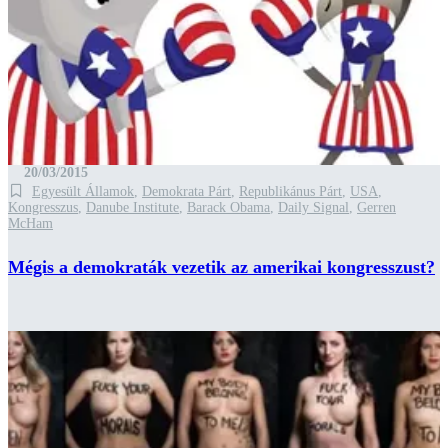
20/03/2015
Egyesült Államok
,
Demokrata Párt
,
Republikánus Párt
,
USA
,
Kongresszus
,
Danube Institute
,
Barack Obama
,
Daily Signal
,
Gerren
McHam
Mégis a demokraták vezetik az amerikai kongresszust?