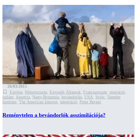
26/03/2015
Európa
,
Németország
,
Egyesült Államok
,
Franciaország
,
migráció
,
iszlám
,
Ausztria
,
Nagy-Britannia
,
bevándorlás
,
USA
,
Svájc
,
Danube
Institute
,
The American Interest
,
integráció
,
Peter Berger
Reménytelen a bevándorlók asszimilációja?