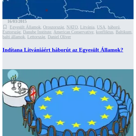
16/03/2015
Egyesült Államok
,
Oroszország
,
NATO
,
Litvánia
,
USA
,
háború
,
Észtország
,
Danube Institute
,
American Conservative
,
konfliktus
,
Baltikum
,
balti államok
,
Lettország
,
Daniel Oliver
Indítana Litvániáért háborút az Egyesült Államok?