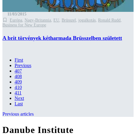
11/03/2015
Európa
,
Nagy-Britannia
,
EU
,
Brüsszel
,
jogalkotás
,
Ronald Rudd
,
Business for New Europe
A brit törvények kétharmada Brüsszelben született
First
Previous
407
408
409
410
411
Next
Last
Previous articles
Danube Institute