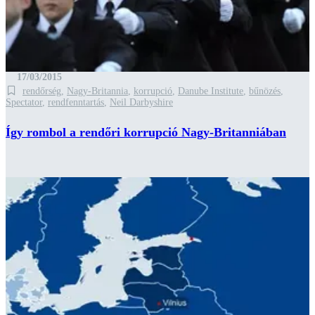
17/03/2015
rendőrség
,
Nagy-Britannia
,
korrupció
,
Danube Institute
,
bűnözés
,
Spectator
,
rendfenntartás
,
Neil Darbyshire
Így rombol a rendőri korrupció Nagy-Britanniában