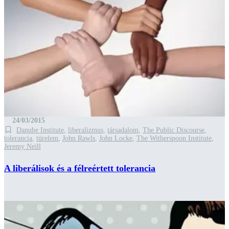
24/03/2015
Danube Institute
,
liberalizmus
,
társadalom
,
The Public Discourse
,
tolerancia
,
türelem
,
John Rawls
,
John Locke
,
The Witherspoon Institute
,
Jeremy Neill
A liberálisok és a félreértett tolerancia