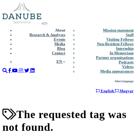
About
Mission statement
Research & Analyses
Staff
Events
Visiting Fellows
Media
Non-Resident Fellows
Blog
Internship
Contact
In Memoriam
Partner organisations
EN
Podcasts
Videos
Media appearances
Select language
English
Magyar
The requested tag was
not found.