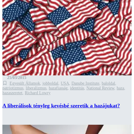
25/03/2015
Egyesült Államok
,
jobboldal
,
USA
,
Danube Institute
,
baloldal
,
patriotizmus
,
liberalizmus
,
hazafiasság
,
identitás
,
National Review
,
haza
,
hazaszeretet
,
Richard Lowry
A liberálisok tényleg kevésbé szeretik a hazájukat?