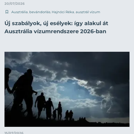
20/07/2026
Ausztrália
,
bevándorlás
,
Hajnóci Réka
,
ausztrál vízum
Új szabályok, új esélyek: így alakul át
Ausztrália vízumrendszere 2026-ban
15/07/2026