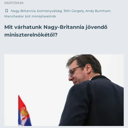
06/07/2026
Nagy-Britannia
,
kormányválság
,
Tóth Gergely
,
Andy Burnham
,
Manchester
,
brit miniszterelnök
Mit várhatunk Nagy-Britannia jövendő
miniszterelnökétől?