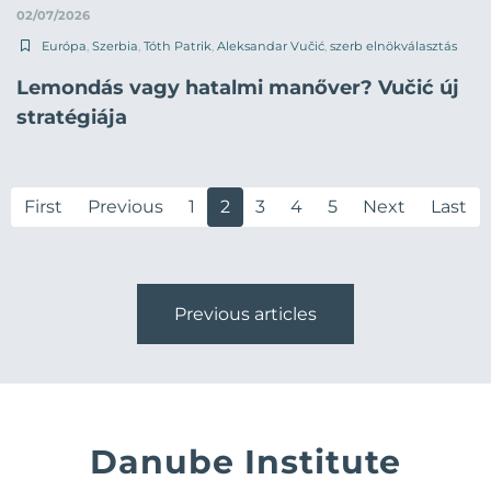
02/07/2026
Európa
,
Szerbia
,
Tóth Patrik
,
Aleksandar Vučić
,
szerb elnökválasztás
Lemondás vagy hatalmi manőver? Vučić új
stratégiája
First
Previous
1
2
3
4
5
Next
Last
Previous articles
Danube Institute