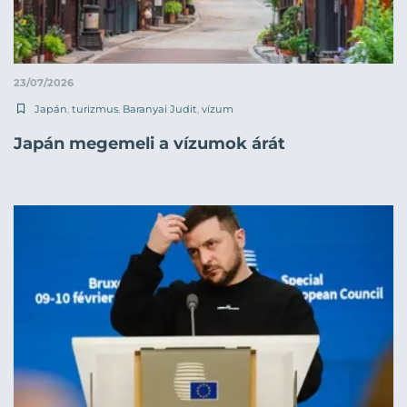
23/07/2026
Japán
,
turizmus
,
Baranyai Judit
,
vízum
Japán megemeli a vízumok árát