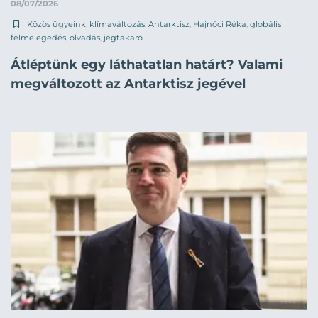
08/07/2026
Közös ügyeink
,
klímaváltozás
,
Antarktisz
,
Hajnóci Réka
,
globális
felmelegedés
,
olvadás
,
jégtakaró
Átléptünk egy láthatatlan határt? Valami
megváltozott az Antarktisz jegével