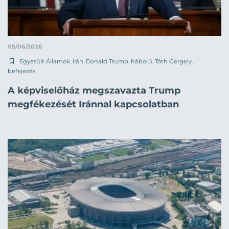
05/06/2026
Egyesült Államok
,
Irán
,
Donald Trump
,
háború
,
Tóth Gergely
,
befejezés
A képviselőház megszavazta Trump
megfékezését Iránnal kapcsolatban