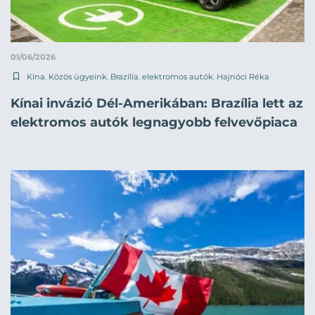
01/06/2026
Kína
,
Közös ügyeink
,
Brazília
,
elektromos autók
,
Hajnóci Réka
Kínai invázió Dél-Amerikában: Brazília lett az
elektromos autók legnagyobb felvevőpiaca