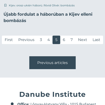
Kijev
,
orosz-ukrán háború
,
Rövid Olivér
,
bombázás
Újabb fordulat a háborúban a Kijev elleni
bombázás
First
Previous
3
4
5
6
7
Next
Last
Previous articles
Danube Institute
Office:
Lónyay-Hatvany Villa - 1015 Budapest,