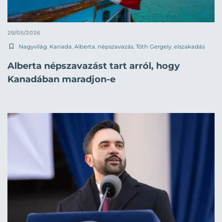
29/05/2026
Nagyvilág
,
Kanada
,
Alberta
,
népszavazás
,
Tóth Gergely
,
elszakadás
Alberta népszavazást tart arról, hogy
Kanadában maradjon-e