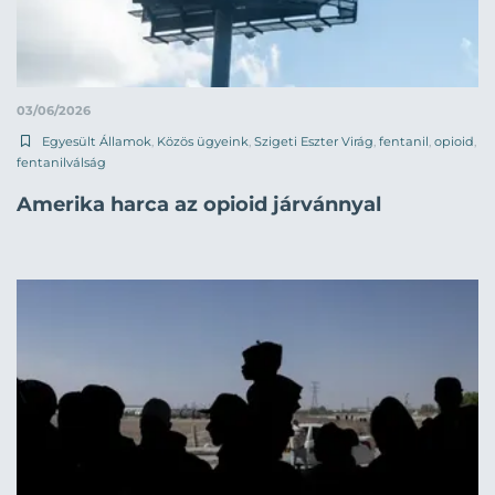
03/06/2026
Egyesült Államok
,
Közös ügyeink
,
Szigeti Eszter Virág
,
fentanil
,
opioid
,
fentanilválság
Amerika harca az opioid járvánnyal