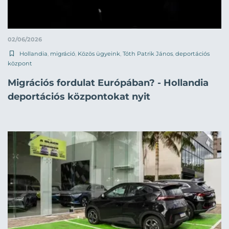
02/06/2026
Hollandia
,
migráció
,
Közös ügyeink
,
Tóth Patrik János
,
deportációs
központ
Migrációs fordulat Európában? - Hollandia
deportációs központokat nyit