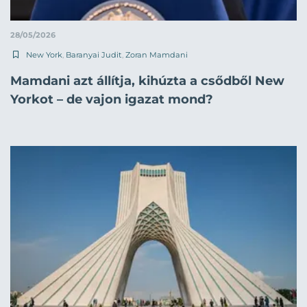
28/05/2026
New York
,
Baranyai Judit
,
Zoran Mamdani
Mamdani azt állítja, kihúzta a csődből New
Yorkot – de vajon igazat mond?