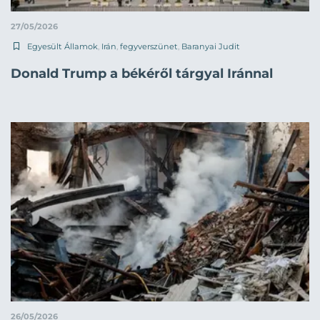
27/05/2026
Egyesült Államok
,
Irán
,
fegyverszünet
,
Baranyai Judit
Donald Trump a békéről tárgyal Iránnal
26/05/2026