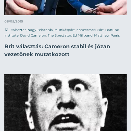
08/05/2015
választás
,
Nagy-Britannia
,
Munkáspárt
,
Konzervatív Párt
,
Danube
Institute
,
David Cameron
,
The Spectator
,
Ed Miliband
,
Matthew Parris
Brit választás: Cameron stabil és józan
vezetőnek mutatkozott