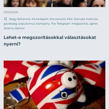
13/05/2015
Nagy-Britannia
,
Munkáspárt
,
Konzervatív Párt
,
Danube Institute
,
gazdaság
,
populizmus
,
kampány
,
The Telegraph
,
megszorítás
,
ígéret
,
Jeremy Warner
Lehet-e megszorításokkal választásokat
nyerni?