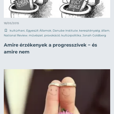
18/05/2015
kultúrharc
,
Egyesült Államok
,
Danube Institute
,
kereszténység
,
állam
,
National Review
,
művészet
,
provokáció
,
kultúrpolitika
,
Jonah Goldberg
Amire érzékenyek a progresszívek − és
amire nem