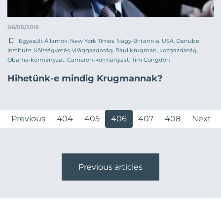
06/05/2015
Egyesült Államok
,
New York Times
,
Nagy-Britannia
,
USA
,
Danube
Institute
,
költségvetés
,
világgazdaság
,
Paul Krugman
,
közgazdaság
,
Obama-kormányzat
,
Cameron-kormányzat
,
Tim Congdon
Hihetünk-e mindig Krugmannak?
Previous
404
405
406
407
408
Next
Previous articles