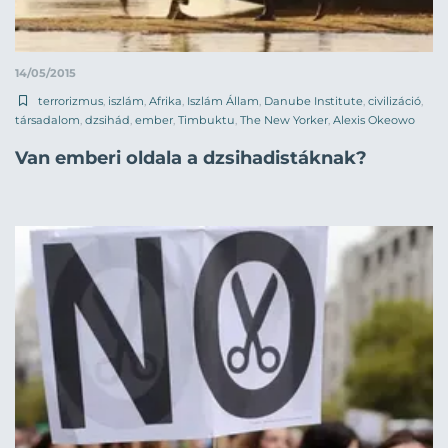
14/05/2015
terrorizmus
,
iszlám
,
Afrika
,
Iszlám Állam
,
Danube Institute
,
civilizáció
,
társadalom
,
dzsihád
,
ember
,
Timbuktu
,
The New Yorker
,
Alexis Okeowo
Van emberi oldala a dzsihadistáknak?