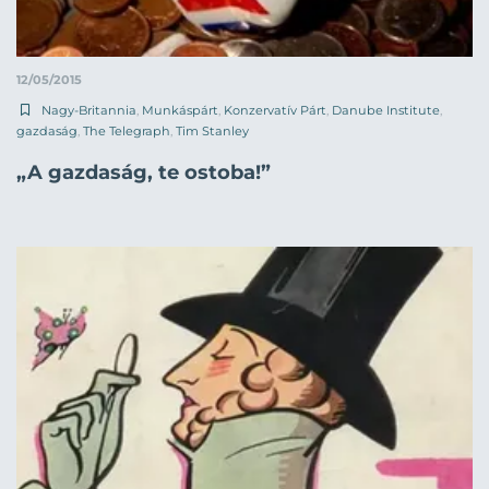
12/05/2015
Nagy-Britannia
,
Munkáspárt
,
Konzervatív Párt
,
Danube Institute
,
gazdaság
,
The Telegraph
,
Tim Stanley
„A gazdaság, te ostoba!”