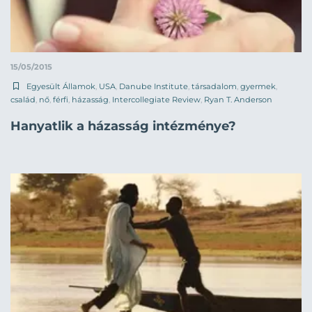
15/05/2015
Egyesült Államok
,
USA
,
Danube Institute
,
társadalom
,
gyermek
,
család
,
nő
,
férfi
,
házasság
,
Intercollegiate Review
,
Ryan T. Anderson
Hanyatlik a házasság intézménye?