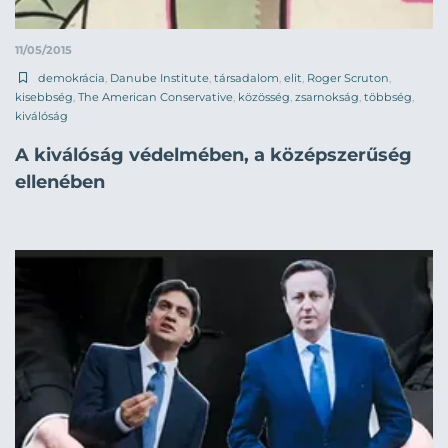
11/05/2015
demokrácia
,
Danube Institute
,
társadalom
,
elit
,
Roger Scruton
,
kisebbség
,
The American Conservative
,
közösség
,
zsarnokság
,
többség
,
kiválóság
A kiválóság védelmében, a középszerűség
ellenében