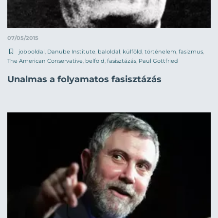
07/05/2015
jobboldal
,
Danube Institute
,
baloldal
,
külföld
,
történelem
,
fasizmus
,
The American Conservative
,
belföld
,
fasisztázás
,
Paul Gottfried
Unalmas a folyamatos fasisztázás