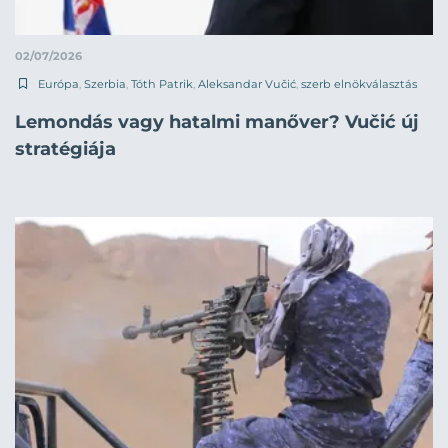
02/07/2026
Európa
,
Szerbia
,
Tóth Patrik
,
Aleksandar Vučić
,
szerb elnökválasztás
Lemondás vagy hatalmi manőver? Vučić új
stratégiája