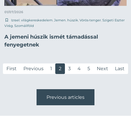
01/07/2026
Izrael
,
világkereskedelem
,
Jemen
,
húszik
,
Vörös-tenger
,
Szigeti Eszter
Virág
,
Szomáliföld
A jemeni húszik ismét támadással
fenyegetnek
First
Previous
1
2
3
4
5
Next
Last
Previous articles