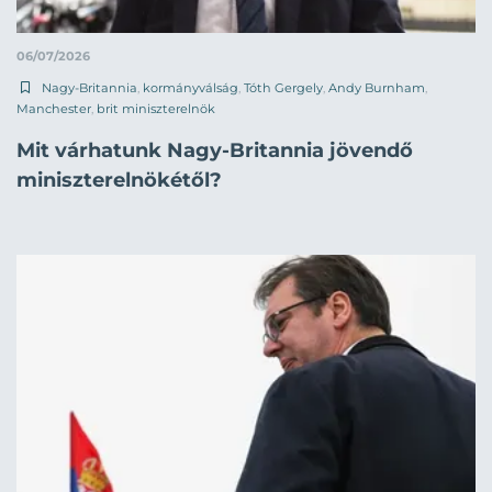
06/07/2026
Nagy-Britannia
,
kormányválság
,
Tóth Gergely
,
Andy Burnham
,
Manchester
,
brit miniszterelnök
Mit várhatunk Nagy-Britannia jövendő
miniszterelnökétől?