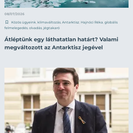
08/07/2026
Közös ügyeink
,
klímaváltozás
,
Antarktisz
,
Hajnóci Réka
,
globális
felmelegedés
,
olvadás
,
jégtakaró
Átléptünk egy láthatatlan határt? Valami
megváltozott az Antarktisz jegével