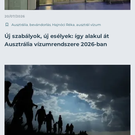
20/07/2026
Ausztrália
,
bevándorlás
,
Hajnóci Réka
,
ausztrál vízum
Új szabályok, új esélyek: így alakul át
Ausztrália vízumrendszere 2026-ban