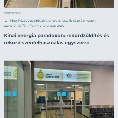
21/07/2026
Kína
,
Közös ügyeink
,
zöld energia
,
fosszilis tüzelőanyagok
,
szénerőmű
,
Tóth Patrik
,
energiastratégia
Kínai energia paradoxon: rekordzöldítés és
rekord szénfelhasználás egyszerre