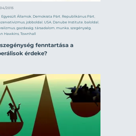
/04/2015
Egyesült Államok
,
Demokrata Párt
,
Republikánus Párt
,
zervativizmus
,
jobboldal
,
USA
,
Danube Institute
,
baloldal
,
eralizmus
,
gazdaság
,
társadalom
,
munka
,
szegénység
,
hn Hawkins
,
Townhall
 szegénység fenntartása a
berálisok érdeke?