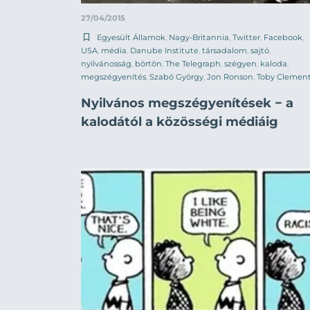
27/04/2015
Egyesült Államok
,
Nagy-Britannia
,
Twitter
,
Facebook
,
USA
,
média
,
Danube Institute
,
társadalom
,
sajtó
,
nyilvánosság
,
börtön
,
The Telegraph
,
szégyen
,
kaloda
,
megszégyenítés
,
Szabó György
,
Jon Ronson
,
Toby Clemen
Nyilvános megszégyenítések − a
kalodától a közösségi médiáig