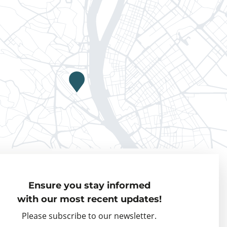
Privacy policy
Ensure you stay informed
Visiting Fellows
with our most recent updates!
Partner organisations
Please subscribe to our newsletter.