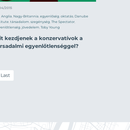
04/2015
Anglia
,
Nagy-Britannia
,
egyenlőség
,
oktatás
,
Danube
titute
,
társadalom
,
szegénység
,
The Spectator
,
yenlőtlenség
,
jövedelem
,
Toby Young
it kezdjenek a konzervatívok a
ársadalmi egyenlőtlenséggel?
Last