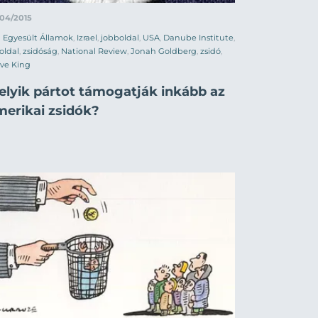
/04/2015
Egyesült Államok
,
Izrael
,
jobboldal
,
USA
,
Danube Institute
,
oldal
,
zsidóság
,
National Review
,
Jonah Goldberg
,
zsidó
,
ve King
elyik pártot támogatják inkább az
merikai zsidók?