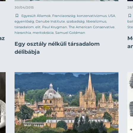
30/04/2015
28
Egyesült Államok
,
Franciaország
,
konzervativizmus
,
USA
,
egyenlőség
,
Danube Institute
,
szabadság
,
liberalizmus
,
bal
társadalom
,
elit
,
Paul Krugman
,
The American Conservative
,
Ste
hierarchia
,
meritokrácia
,
Samuel Goldman
az
M
Egy osztály nélküli társadalom
a
délibábja