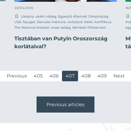
20/04/2015
16/
Ukrajna
,
ukrán válság
,
Egyesült Államok
,
Oroszország
,
USA
,
Nyugat
,
Danube Institute
,
civilizáció
,
Kelet
,
konfliktus
,
Ins
The National Interest
,
orosz válság
,
Akhilesh Pillalamarri
eg
Tisztában van Putyin Oroszország
M
korlátaival?
t
Previous
405
406
407
408
409
Next
Previous articles