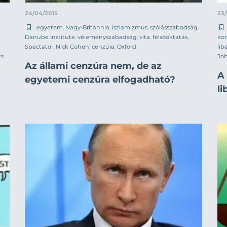
24/04/2015
23
egyetem
,
Nagy-Britannia
,
iszlamizmus
,
szólásszabadság
,
Danube Institute
,
véleményszabadság
,
vita
,
felsőoktatás
,
kon
Spectator
,
Nick Cohen
,
cenzúra
,
Oxford
lib
ts
Jo
Az állami cenzúra nem, de az
A
egyetemi cenzúra elfogadható?
li