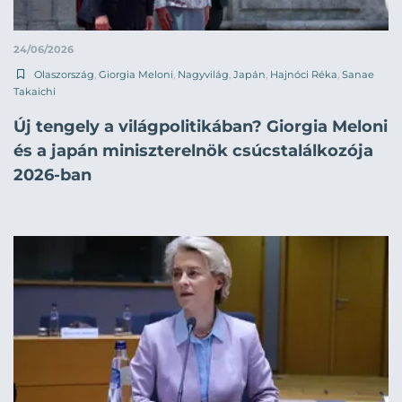
24/06/2026
Olaszország
,
Giorgia Meloni
,
Nagyvilág
,
Japán
,
Hajnóci Réka
,
Sanae
Takaichi
Új tengely a világpolitikában? Giorgia Meloni
és a japán miniszterelnök csúcstalálkozója
2026-ban