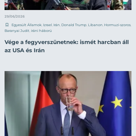
29/06/2026
Egyesült Államok
,
Izrael
,
Irán
,
Donald Trump
,
Libanon
,
Hormuzi-szoros
,
Baranyai Judit
,
iráni háború
Vége a fegyverszünetnek: ismét harcban áll
az USA és Irán