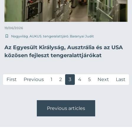
19/06/2026
Nagyvilág
,
AUKUS
,
tengeralattjáró
,
Baranyai Judit
Az Egyesült Királyság, Ausztrália és az USA
közösen fejleszt tengeralattjárókat
First
Previous
1
2
3
4
5
Next
Last
Previous articles