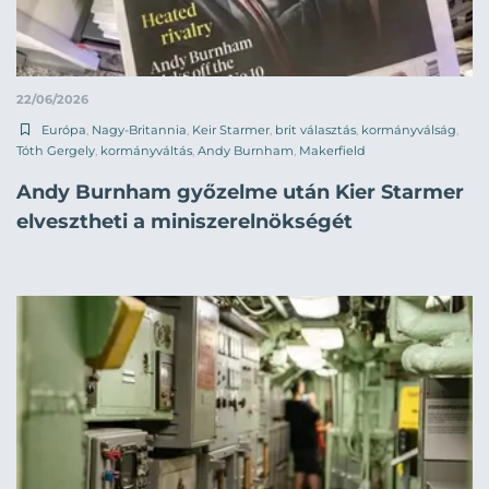
22/06/2026
Európa
,
Nagy-Britannia
,
Keir Starmer
,
brit választás
,
kormányválság
,
Tóth Gergely
,
kormányváltás
,
Andy Burnham
,
Makerfield
Andy Burnham győzelme után Kier Starmer
elvesztheti a miniszerelnökségét