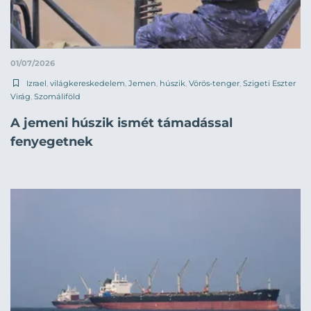
01/07/2026
Izrael
,
világkereskedelem
,
Jemen
,
húszik
,
Vörös-tenger
,
Szigeti Eszter
Virág
,
Szomáliföld
A jemeni húszik ismét támadással
fenyegetnek