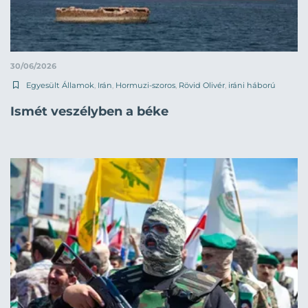
30/06/2026
Egyesült Államok
,
Irán
,
Hormuzi-szoros
,
Rövid Olivér
,
iráni háború
Ismét veszélyben a béke