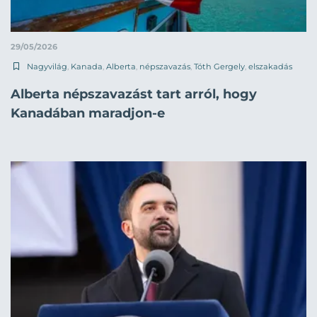
29/05/2026
Nagyvilág
,
Kanada
,
Alberta
,
népszavazás
,
Tóth Gergely
,
elszakadás
Alberta népszavazást tart arról, hogy
Kanadában maradjon-e