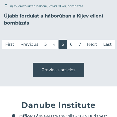
Kijev
,
orosz-ukrán háború
,
Rövid Olivér
,
bombázás
Újabb fordulat a háborúban a Kijev elleni
bombázás
First
Previous
3
4
5
6
7
Next
Last
Previous articles
Danube Institute
Office:
Lónyay-Hatvany Villa - 1015 Budapest,