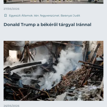
27/05/2026
Egyesült Államok
,
Irán
,
fegyverszünet
,
Baranyai Judit
Donald Trump a békéről tárgyal Iránnal
26/05/2026