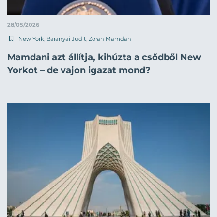
28/05/2026
New York
,
Baranyai Judit
,
Zoran Mamdani
Mamdani azt állítja, kihúzta a csődből New
Yorkot – de vajon igazat mond?