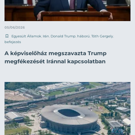
05/06/2026
Egyesült Államok
,
Irán
,
Donald Trump
,
háború
,
Tóth Gergely
,
befejezés
A képviselőház megszavazta Trump
megfékezését Iránnal kapcsolatban