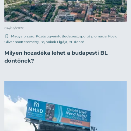
04/06/2026
Magyarország
,
Közös ügyeink
,
Budapest
,
sportdiplomácia
,
Rövid
Olivér
,
sportesemény
,
Bajnokok Ligája
,
BL döntő
Milyen hozadéka lehet a budapesti BL
döntőnek?