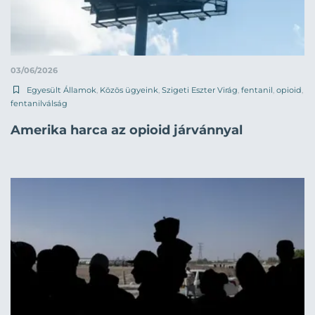
03/06/2026
Egyesült Államok
,
Közös ügyeink
,
Szigeti Eszter Virág
,
fentanil
,
opioid
,
fentanilválság
Amerika harca az opioid járvánnyal