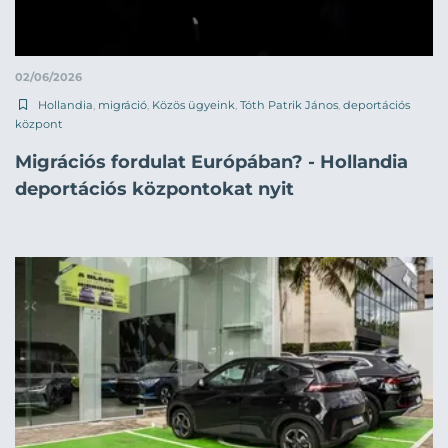
02/06/2026
Hollandia
,
migráció
,
Közös ügyeink
,
Tóth Patrik János
,
deportációs
központ
Migrációs fordulat Európában? - Hollandia
deportációs központokat nyit