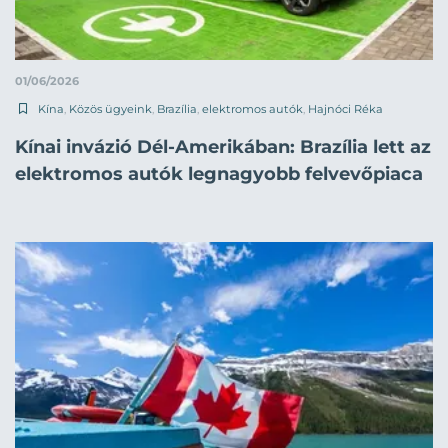
01/06/2026
Kína
,
Közös ügyeink
,
Brazília
,
elektromos autók
,
Hajnóci Réka
Kínai invázió Dél-Amerikában: Brazília lett az
elektromos autók legnagyobb felvevőpiaca