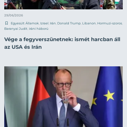
29/06/2026
Egyesült Államok
,
Izrael
,
Irán
,
Donald Trump
,
Libanon
,
Hormuzi-szoros
,
Baranyai Judit
,
iráni háború
Vége a fegyverszünetnek: ismét harcban áll
az USA és Irán