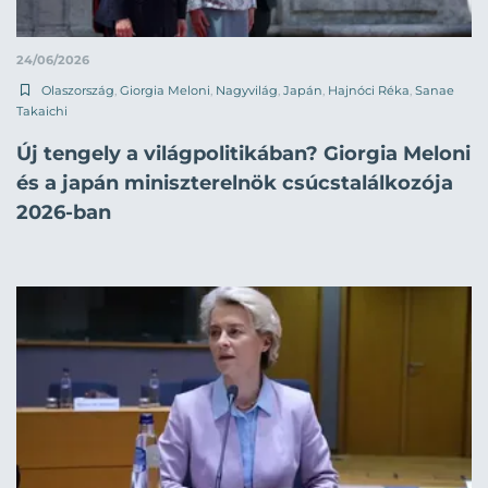
24/06/2026
Olaszország
,
Giorgia Meloni
,
Nagyvilág
,
Japán
,
Hajnóci Réka
,
Sanae
Takaichi
Új tengely a világpolitikában? Giorgia Meloni
és a japán miniszterelnök csúcstalálkozója
2026-ban