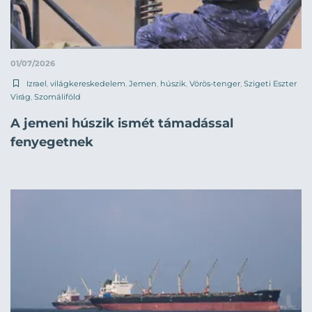
01/07/2026
Izrael
,
világkereskedelem
,
Jemen
,
húszik
,
Vörös-tenger
,
Szigeti Eszter
Virág
,
Szomáliföld
A jemeni húszik ismét támadással
fenyegetnek