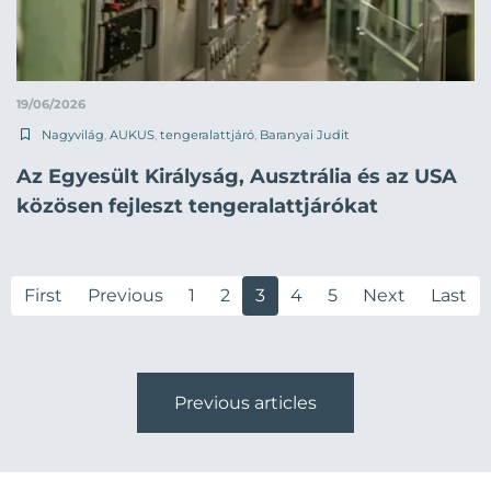
19/06/2026
Nagyvilág
,
AUKUS
,
tengeralattjáró
,
Baranyai Judit
Az Egyesült Királyság, Ausztrália és az USA
közösen fejleszt tengeralattjárókat
First
Previous
1
2
3
4
5
Next
Last
Previous articles