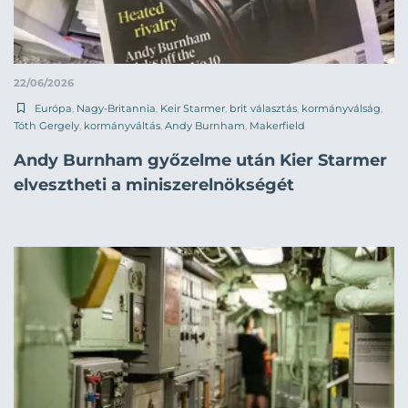
22/06/2026
Európa
,
Nagy-Britannia
,
Keir Starmer
,
brit választás
,
kormányválság
,
Tóth Gergely
,
kormányváltás
,
Andy Burnham
,
Makerfield
Andy Burnham győzelme után Kier Starmer
elvesztheti a miniszerelnökségét