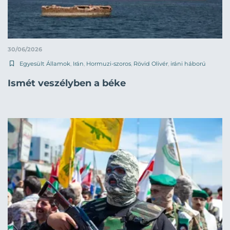
30/06/2026
Egyesült Államok
,
Irán
,
Hormuzi-szoros
,
Rövid Olivér
,
iráni háború
Ismét veszélyben a béke