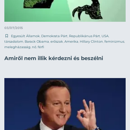
03/07/2015
Egyesült Államok
,
Demokrata Párt
,
Republikánus Párt
,
USA
,
társadalom
,
Barack Obama
,
erőszak
,
Amerika
,
Hillary Clinton
,
feminizmus
,
melegházasság
,
nő
,
férfi
Amiről nem illik kérdezni és beszélni