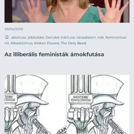
29/06/2015
abortusz
,
jobboldal
,
Danube Institute
,
társadalom
,
nők
,
feminizmus
,
nő
,
illiberalizmus
,
Kirsten Powers
,
The Daily Beast
Az illiberális feministák ámokfutása