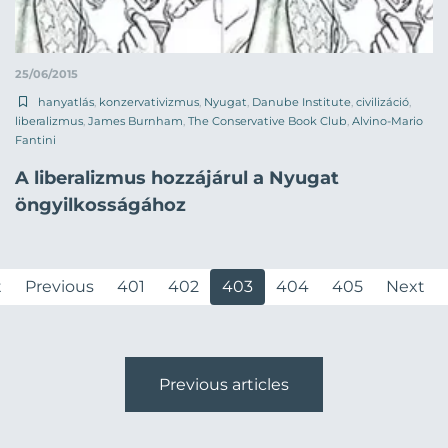
25/06/2015
hanyatlás
,
konzervativizmus
,
Nyugat
,
Danube Institute
,
civilizáció
,
liberalizmus
,
James Burnham
,
The Conservative Book Club
,
Alvino-Mario
Fantini
A liberalizmus hozzájárul a Nyugat
öngyilkosságához
t
Previous
401
402
403
404
405
Next
Previous articles