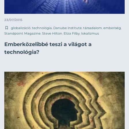
23/07/2015
globalizáció
,
technológia
,
Danube Institute
,
társadalom
,
emberiség
,
Standpoint Magazine
,
Steve Hilton
,
Eliza Filby
,
lokalizmus
Emberközelibbé teszi a világot a
technológia?