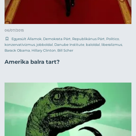
06/07/2015
Egyesült Államok
,
Demokrata Párt
,
Republikánus Párt
,
Politico
,
konzervativizmus
,
jobboldal
,
Danube Institute
,
baloldal
,
liberalizmus
,
Barack Obama
,
Hillary Clinton
,
Bill Scher
Amerika balra tart?