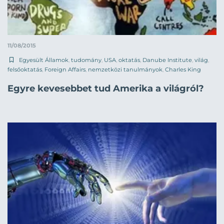
11/08/2015
Egyesült Államok
,
tudomány
,
USA
,
oktatás
,
Danube Institute
,
világ
,
felsőoktatás
,
Foreign Affairs
,
nemzetközi tanulmányok
,
Charles King
Egyre kevesebbet tud Amerika a világról?