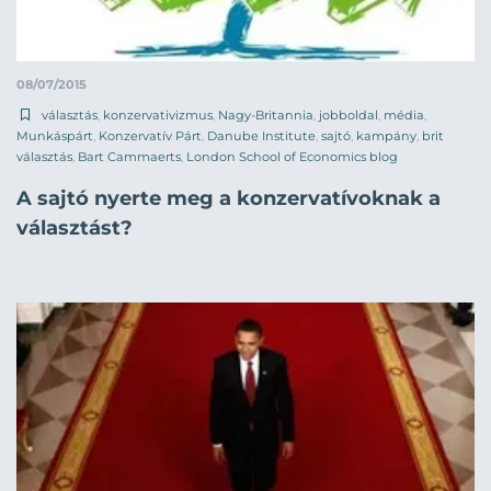
08/07/2015
választás
,
konzervativizmus
,
Nagy-Britannia
,
jobboldal
,
média
,
Munkáspárt
,
Konzervatív Párt
,
Danube Institute
,
sajtó
,
kampány
,
brit
választás
,
Bart Cammaerts
,
London School of Economics blog
A sajtó nyerte meg a konzervatívoknak a
választást?