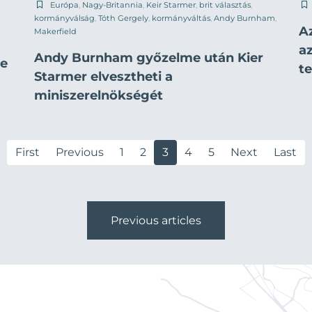
Európa
,
Nagy-Britannia
,
Keir Starmer
,
brit választás
,
kormányválság
,
Tóth Gergely
,
kormányváltás
,
Andy Burnham
,
Az
Makerfield
a
a
Andy Burnham győzelme után Kier
te
t
Starmer elvesztheti a
miniszerelnökségét
First
Previous
1
2
3
4
5
Next
Last
Previous articles