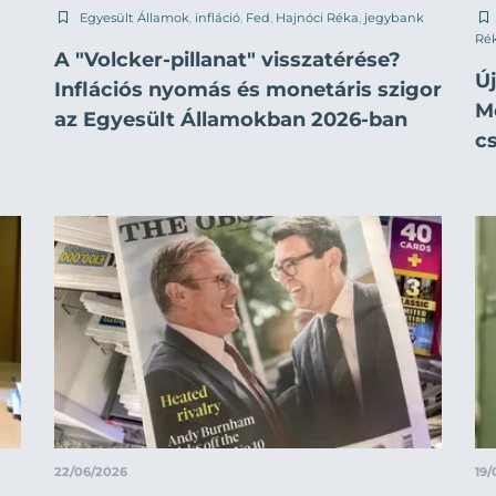
Egyesült Államok
,
infláció
,
Fed
,
Hajnóci Réka
,
jegybank
Ré
A "Volcker-pillanat" visszatérése?
Új
Inflációs nyomás és monetáris szigor
M
az Egyesült Államokban 2026-ban
c
22/06/2026
19/