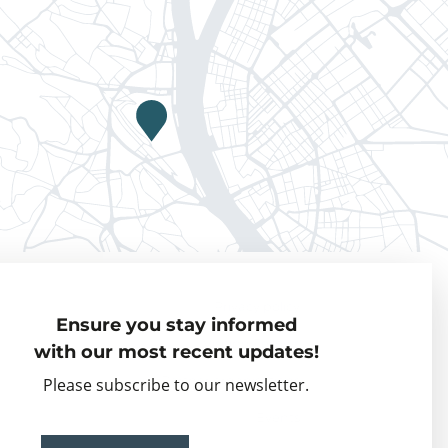
Privacy policy
Ensure you stay informed
Visiting Fellows
with our most recent updates!
Partner organisations
Please subscribe to our newsletter.
Events