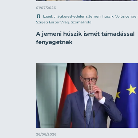
01/07/2026
Izrael
,
világkereskedelem
,
Jemen
,
húszik
,
Vörös-tenger
Szigeti Eszter Virág
,
Szomáliföld
A jemeni húszik ismét támadással
fenyegetnek
26/06/2026