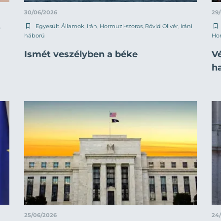
30/06/2026
29
,
Egyesült Államok
,
Irán
,
Hormuzi-szoros
,
Rövid Olivér
,
iráni
háború
Hor
Ismét veszélyben a béke
V
ha
25/06/2026
24