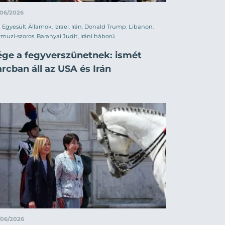
/06/2026
Egyesült Államok
,
Izrael
,
Irán
,
Donald Trump
,
Libanon
,
muzi-szoros
,
Baranyai Judit
,
iráni háború
ége a fegyverszünetnek: ismét
rcban áll az USA és Irán
/06/2026