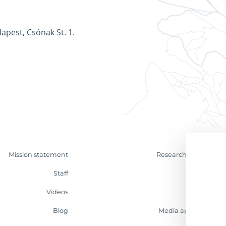
apest, Csónak St. 1.
Mission statement
Research & Analyses
Staff
Contact
Videos
Internship
Blog
Media appearances