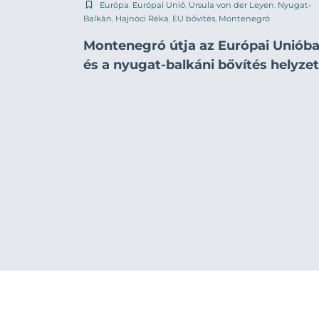
Európa
,
Európai Unió
,
Ursula von der Leyen
,
Nyugat-
Balkán
,
Hajnóci Réka
,
EU bővítés
,
Montenegró
Montenegró útja az Európai Uniób
és a nyugat-balkáni bővítés helyze