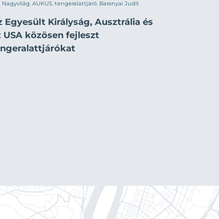
Nagyvilág
,
AUKUS
,
tengeralattjáró
,
Baranyai Judit
 Egyesült Királyság, Ausztrália és
z USA közösen fejleszt
engeralattjárókat