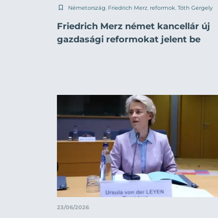
Németország
,
Friedrich Merz
,
reformok
,
Tóth Gergely
Friedrich Merz német kancellár új
gazdasági reformokat jelent be
23/06/2026