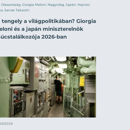
Olaszország
,
Giorgia Meloni
,
Nagyvilág
,
Japán
,
Hajnóci
ka
,
Sanae Takaichi
 tengely a világpolitikában? Giorgia
eloni és a japán miniszterelnök
súcstalálkozója 2026-ban
06/2026