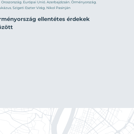
Oroszország
,
Európai Unió
,
Azerbajdzsán
,
Örményország
,
ukázus
,
Szigeti Eszter Virág
,
Nikol Pasinján
rményország ellentétes érdekek
özött