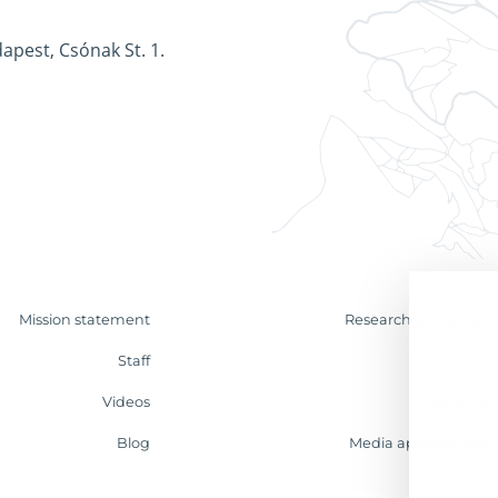
apest, Csónak St. 1.
Mission statement
Research & Analyses
Staff
Contact
Videos
Internship
Blog
Media appearances