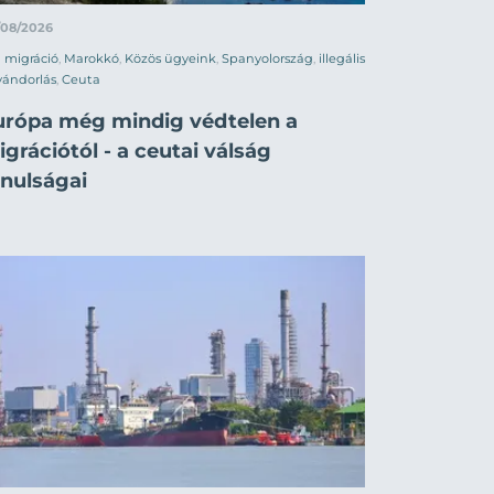
/08/2026
migráció
,
Marokkó
,
Közös ügyeink
,
Spanyolország
,
illegális
vándorlás
,
Ceuta
urópa még mindig védtelen a
grációtól - a ceutai válság
anulságai