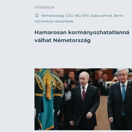
07/08/2026
Németország
,
CDU
,
AfD
,
SPD
,
Szász-Anhalt
,
Berlin
,
tartományi választások
,
Hamarosan kormányozhatatlanná
válhat Németország