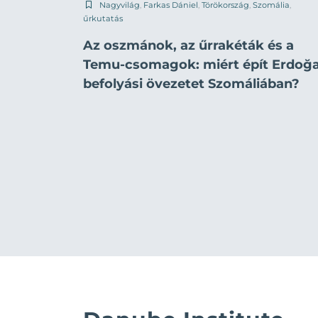
Nagyvilág
,
Farkas Dániel
,
Törökország
,
Szomália
,
űrkutatás
Az oszmánok, az űrrakéták és a
Temu-csomagok: miért épít Erdoğ
befolyási övezetet Szomáliában?