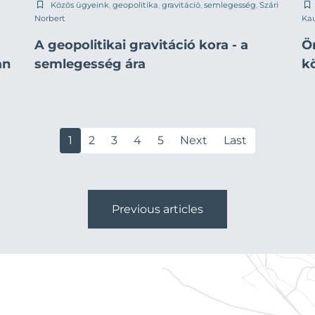
Közös ügyeink
,
geopolitika
,
gravitáció
,
semlegesség
,
Szári
Norbert
Ka
A geopolitikai gravitáció kora - a
Ö
an
semlegesség ára
k
1
2
3
4
5
Next
Last
Previous articles