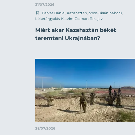
31/07/2026
Farkas Dániel
,
Kazahsztán
,
orosz-ukrán háború
,
béketárgyalás
,
Kaszim-Zsomart Tokajev
Miért akar Kazahsztán békét
teremteni Ukrajnában?
28/07/2026