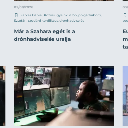
05/08/2026
03
Farkas Dániel
,
Közös ügyeink
,
drón
,
polgárháború
,
Szudán
,
szudáni konfliktus
,
drónhadviselés
be
Már a Szahara egét is a
E
drónhadviselés uralja
mi
t