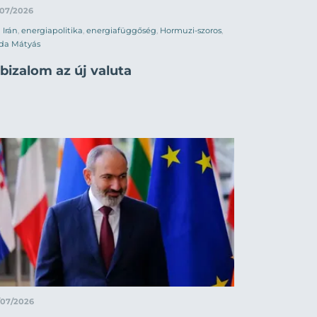
/07/2026
Irán
,
energiapolitika
,
energiafüggőség
,
Hormuzi-szoros
,
da Mátyás
bizalom az új valuta
/07/2026