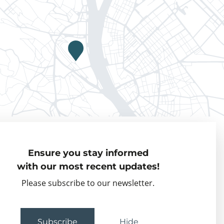
Privacy policy
Ensure you stay informed
Visiting Fellows
with our most recent updates!
Partner organisations
Please subscribe to our newsletter.
Events
Subscribe
Hide