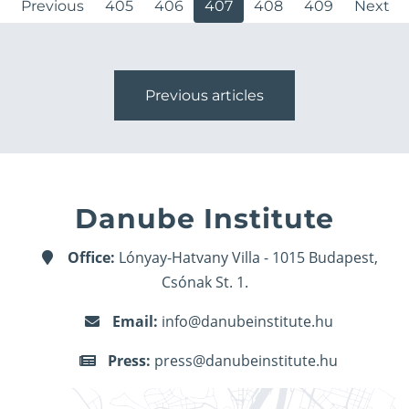
Previous
405
406
407
408
409
Next
Previous articles
Danube Institute
Office:
Lónyay-Hatvany Villa - 1015 Budapest,
Csónak St. 1.
Email:
info@danubeinstitute.hu
Press:
press@danubeinstitute.hu