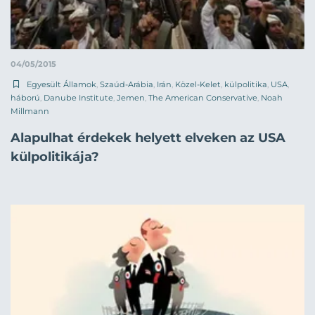
04/05/2015
Egyesült Államok
,
Szaúd-Arábia
,
Irán
,
Közel-Kelet
,
külpolitika
,
USA
,
háború
,
Danube Institute
,
Jemen
,
The American Conservative
,
Noah
Millmann
Alapulhat érdekek helyett elveken az USA
külpolitikája?