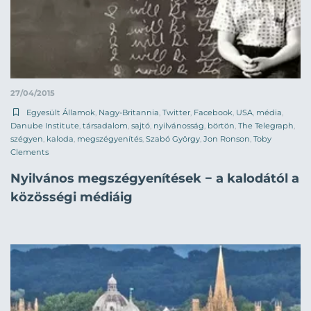
27/04/2015
Egyesült Államok
,
Nagy-Britannia
,
Twitter
,
Facebook
,
USA
,
média
,
Danube Institute
,
társadalom
,
sajtó
,
nyilvánosság
,
börtön
,
The Telegraph
,
szégyen
,
kaloda
,
megszégyenítés
,
Szabó György
,
Jon Ronson
,
Toby
Clements
Nyilvános megszégyenítések − a kalodától a
közösségi médiáig