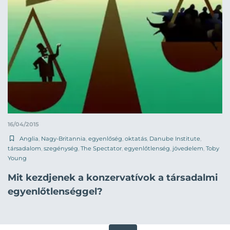
16/04/2015
Anglia
,
Nagy-Britannia
,
egyenlőség
,
oktatás
,
Danube Institute
,
társadalom
,
szegénység
,
The Spectator
,
egyenlőtlenség
,
jövedelem
,
Toby
Young
Mit kezdjenek a konzervatívok a társadalmi
egyenlőtlenséggel?