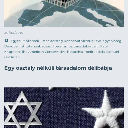
30/04/2015
Egyesült Államok
,
Franciaország
,
konzervativizmus
,
USA
,
egyenlőség
,
Danube Institute
,
szabadság
,
liberalizmus
,
társadalom
,
elit
,
Paul
Krugman
,
The American Conservative
,
hierarchia
,
meritokrácia
,
Samuel
Goldman
Egy osztály nélküli társadalom délibábja