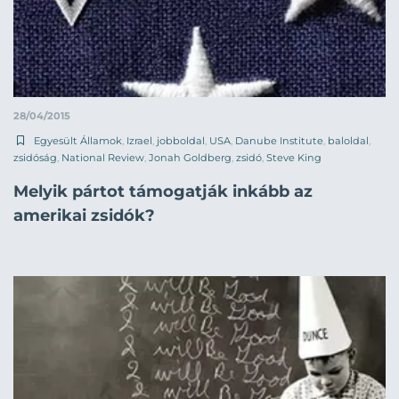
28/04/2015
Egyesült Államok
,
Izrael
,
jobboldal
,
USA
,
Danube Institute
,
baloldal
,
zsidóság
,
National Review
,
Jonah Goldberg
,
zsidó
,
Steve King
Melyik pártot támogatják inkább az
amerikai zsidók?