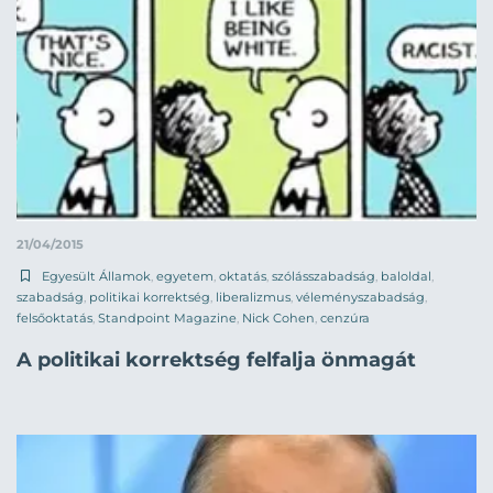
21/04/2015
Egyesült Államok
,
egyetem
,
oktatás
,
szólásszabadság
,
baloldal
,
szabadság
,
politikai korrektség
,
liberalizmus
,
véleményszabadság
,
felsőoktatás
,
Standpoint Magazine
,
Nick Cohen
,
cenzúra
A politikai korrektség felfalja önmagát