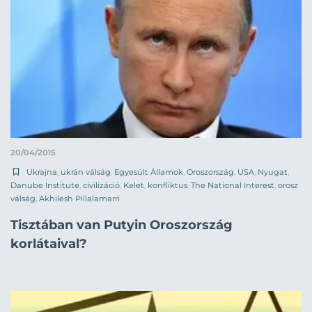
20/04/2015
Ukrajna
,
ukrán válság
,
Egyesült Államok
,
Oroszország
,
USA
,
Nyugat
,
Danube Institute
,
civilizáció
,
Kelet
,
konfliktus
,
The National Interest
,
orosz
válság
,
Akhilesh Pillalamarri
Tisztában van Putyin Oroszország
korlátaival?