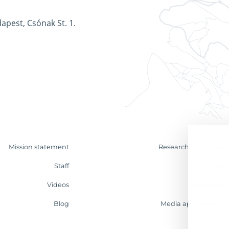
apest, Csónak St. 1.
Mission statement
Research & Analyses
Staff
Contact
Videos
Internship
Blog
Media appearances