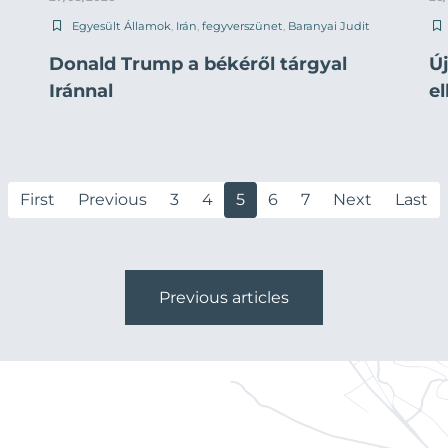
Egyesült Államok
,
Irán
,
fegyverszünet
,
Baranyai Judit
Donald Trump a békéről tárgyal
Ú
Iránnal
e
First
Previous
3
4
5
6
7
Next
Last
Previous articles