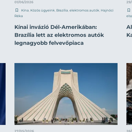
01/06/2026
29
Kína
,
Közös ügyeink
,
Brazília
,
elektromos autók
,
Hajnóci
Réka
els
Kínai invázió Dél-Amerikában:
Al
Brazília lett az elektromos autók
K
legnagyobb felvevőpiaca
27/05/2026
26