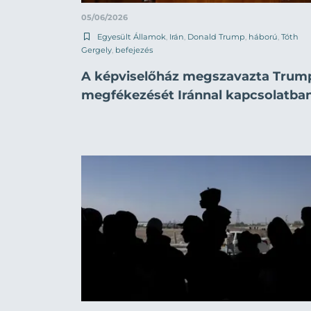
05/06/2026
Egyesült Államok
,
Irán
,
Donald Trump
,
háború
,
Tóth
Gergely
,
befejezés
A képviselőház megszavazta Trum
megfékezését Iránnal kapcsolatba