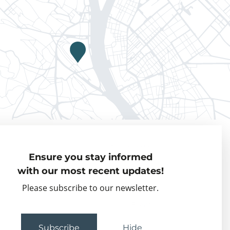
Privacy policy
Ensure you stay informed
Visiting Fellows
with our most recent updates!
Partner organisations
Please subscribe to our newsletter.
Events
Subscribe
Hide