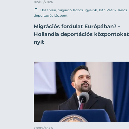
02/06/2026
Hollandia
,
migráció
,
Közös ügyeink
,
Tóth Patrik János
,
deportációs központ
Migrációs fordulat Európában? -
Hollandia deportációs központokat
nyit
28/05/2026