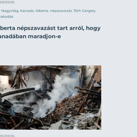
/05/2026
Nagyvilág
,
Kanada
,
Alberta
,
népszavazás
,
Tóth Gergely
,
zakadás
berta népszavazást tart arról, hogy
anadában maradjon-e
/05/2026