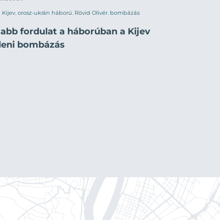
Kijev
,
orosz-ukrán háború
,
Rövid Olivér
,
bombázás
jabb fordulat a háborúban a Kijev
lleni bombázás