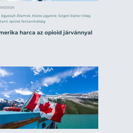
/06/2026
Egyesült Államok
,
Közös ügyeink
,
Szigeti Eszter Virág
,
tanil
,
opioid
,
fentanilválság
merika harca az opioid járvánnyal