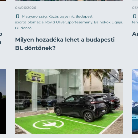
04/06/2026
03
Magyarország
,
Közös ügyeink
,
Budapest
,
sportdiplomácia
,
Rövid Olivér
,
sportesemény
,
Bajnokok Ligája
,
fen
BL döntő
p
A
Milyen hozadéka lehet a budapesti
n
BL döntőnek?