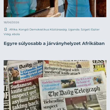
18/06/2026
Afrika
,
Kongói Demokratikus Köztársaság
,
Uganda
,
Szigeti Eszter
Virág
,
ebola
Egyre súlyosabb a járványhelyzet Afrikában