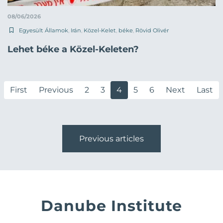
08/06/2026
Egyesült Államok
,
Irán
,
Közel-Kelet
,
béke
,
Rövid Olivér
Lehet béke a Közel-Keleten?
First
Previous
2
3
4
5
6
Next
Last
Previous articles
Danube Institute