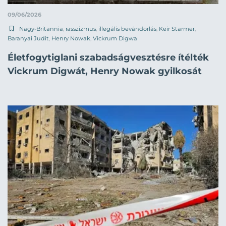
09/06/2026
Nagy-Britannia
,
rasszizmus
,
illegális bevándorlás
,
Keir Starmer
,
Baranyai Judit
,
Henry Nowak
,
Vickrum Digwa
Életfogytiglani szabadságvesztésre ítélték
Vickrum Digwát, Henry Nowak gyilkosát