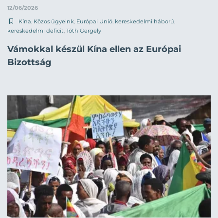
12/06/2026
Kína
,
Közös ügyeink
,
Európai Unió
,
kereskedelmi háború
,
kereskedelmi deficit
,
Tóth Gergely
Vámokkal készül Kína ellen az Európai
Bizottság