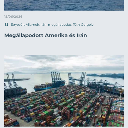
15/06/2026
Egyesült Államok
,
Irán
,
megállapodás
,
Tóth Gergely
Megállapodott Amerika és Irán