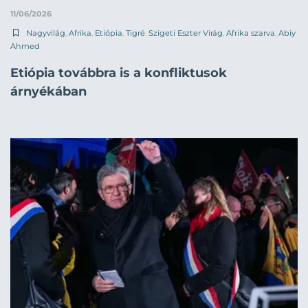
11/06/2026
Nagyvilág
,
Afrika
,
Etiópia
,
Tigré
,
Szigeti Eszter Virág
,
Afrika szarva
,
Abiy
Ahmed
Etiópia továbbra is a konfliktusok
árnyékában