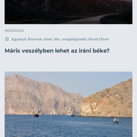
16/06/2026
Egyesült Államok
,
Izrael
,
Irán
,
megállapodás
,
Rövid Olivér
Máris veszélyben lehet az iráni béke?