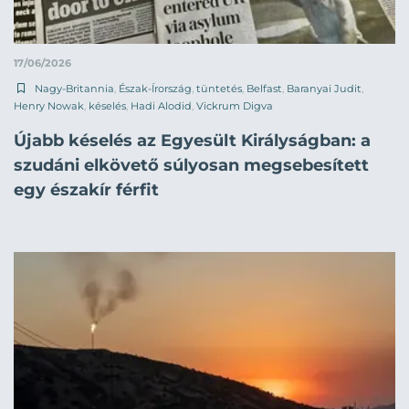
17/06/2026
Nagy-Britannia
,
Észak-Írország
,
tüntetés
,
Belfast
,
Baranyai Judit
,
Henry Nowak
,
késelés
,
Hadi Alodid
,
Vickrum Digva
Újabb késelés az Egyesült Királyságban: a
szudáni elkövető súlyosan megsebesített
egy északír férfit