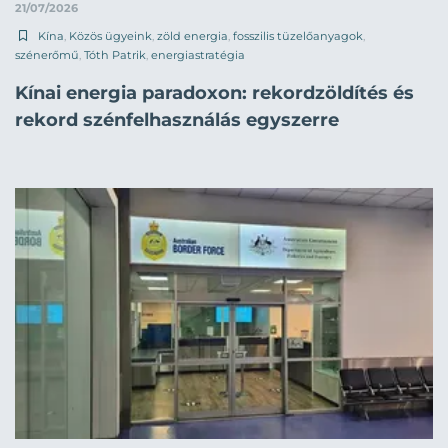
21/07/2026
Kína
,
Közös ügyeink
,
zöld energia
,
fosszilis tüzelőanyagok
,
szénerőmű
,
Tóth Patrik
,
energiastratégia
Kínai energia paradoxon: rekordzöldítés és
rekord szénfelhasználás egyszerre