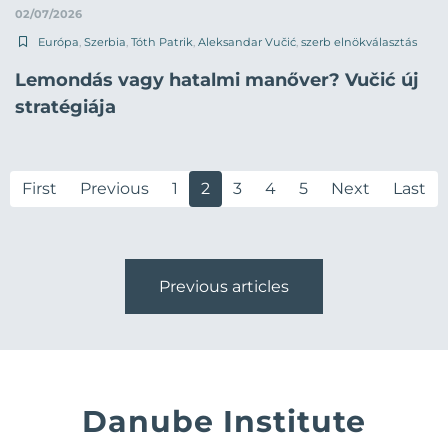
02/07/2026
Európa
,
Szerbia
,
Tóth Patrik
,
Aleksandar Vučić
,
szerb elnökválasztás
Lemondás vagy hatalmi manőver? Vučić új
stratégiája
First
Previous
1
2
3
4
5
Next
Last
Previous articles
Danube Institute