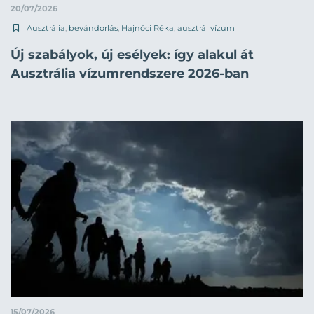
20/07/2026
Ausztrália
,
bevándorlás
,
Hajnóci Réka
,
ausztrál vízum
Új szabályok, új esélyek: így alakul át
Ausztrália vízumrendszere 2026-ban
15/07/2026