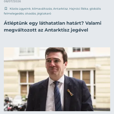
08/07/2026
Közös ügyeink
,
klímaváltozás
,
Antarktisz
,
Hajnóci Réka
,
globális
felmelegedés
,
olvadás
,
jégtakaró
Átléptünk egy láthatatlan határt? Valami
megváltozott az Antarktisz jegével