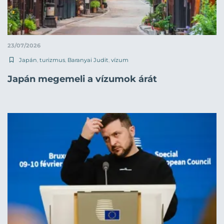
23/07/2026
Japán
,
turizmus
,
Baranyai Judit
,
vízum
Japán megemeli a vízumok árát