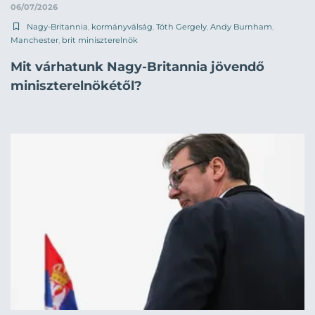
06/07/2026
Nagy-Britannia
,
kormányválság
,
Tóth Gergely
,
Andy Burnham
,
Manchester
,
brit miniszterelnök
Mit várhatunk Nagy-Britannia jövendő
miniszterelnökétől?