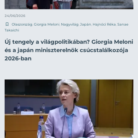
24/06/2026
Olaszország
,
Giorgia Meloni
,
Nagyvilág
,
Japán
,
Hajnóci Réka
,
Sanae
Takaichi
Új tengely a világpolitikában? Giorgia Meloni
és a japán miniszterelnök csúcstalálkozója
2026-ban