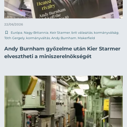
22/06/2026
Európa
,
Nagy-Britannia
,
Keir Starmer
,
brit választás
,
kormányválság
,
Tóth Gergely
,
kormányváltás
,
Andy Burnham
,
Makerfield
Andy Burnham győzelme után Kier Starmer
elvesztheti a miniszerelnökségét