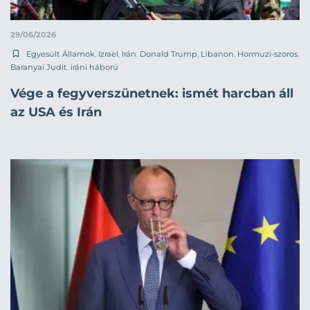
29/06/2026
Egyesült Államok
,
Izrael
,
Irán
,
Donald Trump
,
Libanon
,
Hormuzi-szoros
,
Baranyai Judit
,
iráni háború
Vége a fegyverszünetnek: ismét harcban áll
az USA és Irán