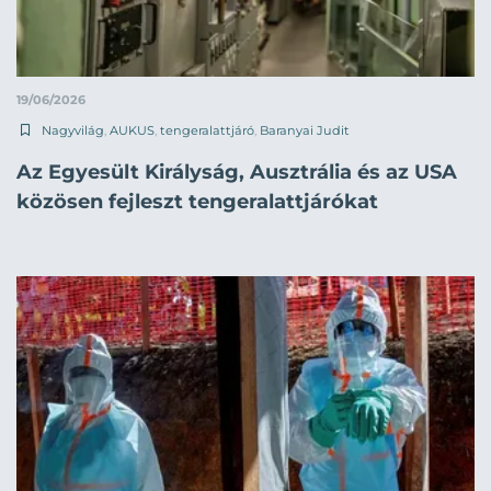
19/06/2026
Nagyvilág
,
AUKUS
,
tengeralattjáró
,
Baranyai Judit
Az Egyesült Királyság, Ausztrália és az USA
közösen fejleszt tengeralattjárókat