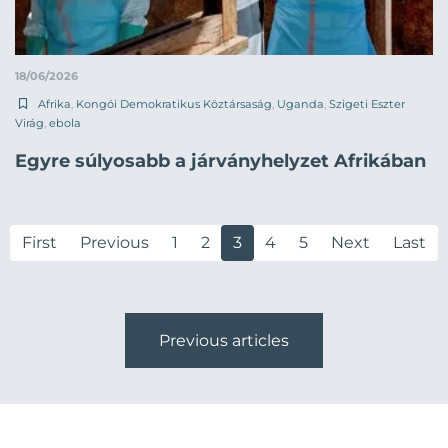
18/06/2026
Afrika
,
Kongói Demokratikus Köztársaság
,
Uganda
,
Szigeti Eszter
Virág
,
ebola
Egyre súlyosabb a járványhelyzet Afrikában
First
Previous
1
2
3
4
5
Next
Last
Previous articles