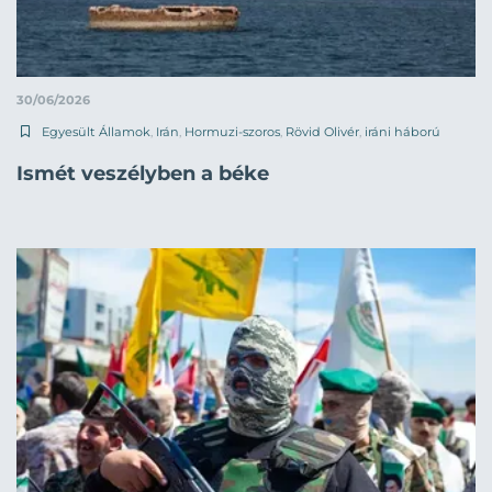
30/06/2026
Egyesült Államok
,
Irán
,
Hormuzi-szoros
,
Rövid Olivér
,
iráni háború
Ismét veszélyben a béke