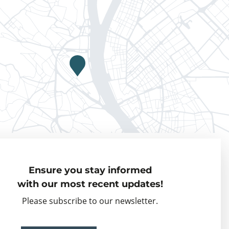
Privacy policy
Ensure you stay informed
Visiting Fellows
with our most recent updates!
Partner organisations
Please subscribe to our newsletter.
Events