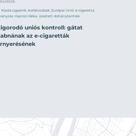
/04/2026
Közös ügyeink
,
korlátozások
,
Európai Unió
,
e-cigaretta
,
hányzás
,
Hajnóci Réka
,
ízesített dohánytermék
igorodó uniós kontroll: gátat
zabnának az e-cigaretták
érnyerésének