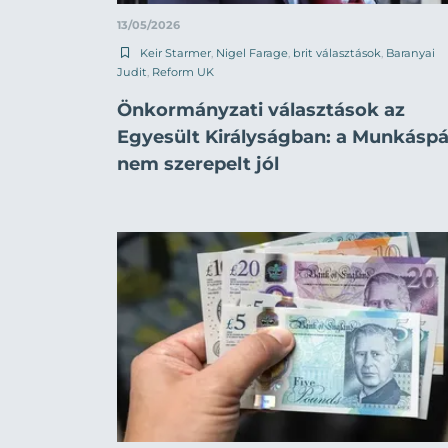
13/05/2026
Keir Starmer
,
Nigel Farage
,
brit választások
,
Baranyai
Judit
,
Reform UK
Önkormányzati választások az
Egyesült Királyságban: a Munkáspá
nem szerepelt jól