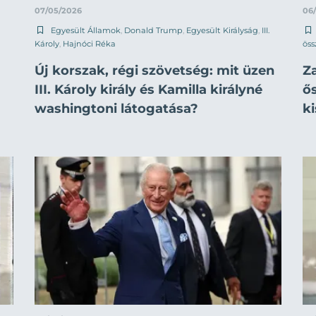
07/05/2026
06
Egyesült Államok
,
Donald Trump
,
Egyesült Királyság
,
III.
Károly
,
Hajnóci Réka
öss
Új korszak, régi szövetség: mit üzen
Za
III. Károly király és Kamilla királyné
ő
washingtoni látogatása?
k