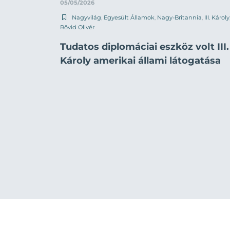
05/05/2026
Nagyvilág
,
Egyesült Államok
,
Nagy-Britannia
,
III. Károly
Rövid Olivér
Tudatos diplomáciai eszköz volt III.
Károly amerikai állami látogatása