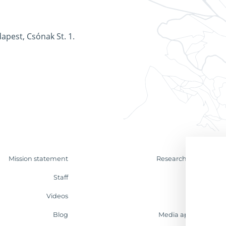
apest, Csónak St. 1.
Mission statement
Research & Analyses
Staff
Contact
Videos
Internship
Blog
Media appearances