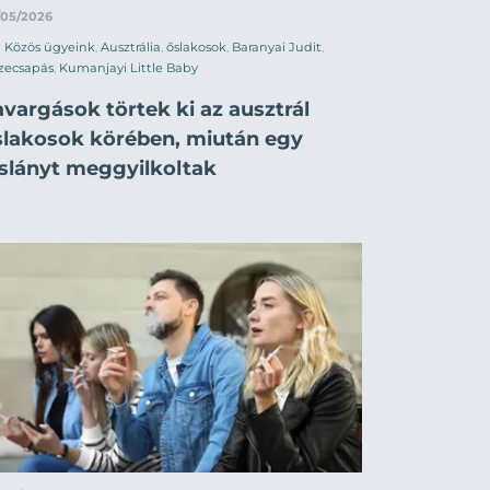
/05/2026
Közös ügyeink
,
Ausztrália
,
őslakosok
,
Baranyai Judit
,
zecsapás
,
Kumanjayi Little Baby
vargások törtek ki az ausztrál
slakosok körében, miután egy
islányt meggyilkoltak