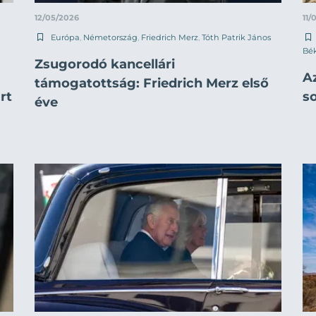
12/05/2026
11/
Európa
,
Németország
,
Friedrich Merz
,
Tóth Patrik János
Bé
Zsugorodó kancellári
Az
támogatottság: Friedrich Merz első
rt
s
éve