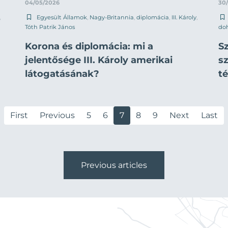
04/05/2026
30
,
Egyesült Államok
,
Nagy-Britannia
,
diplomácia
,
III. Károly
,
Tóth Patrik János
do
Korona és diplomácia: mi a
Sz
jelentősége III. Károly amerikai
s
látogatásának?
t
First
Previous
5
6
7
8
9
Next
Last
Previous articles