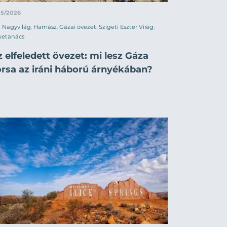
05/2026
Nagyvilág
,
Hamász
,
Gázai övezet
,
Szigeti Eszter Virág
,
ketanács
 elfeledett övezet: mi lesz Gáza
orsa az iráni háború árnyékában?