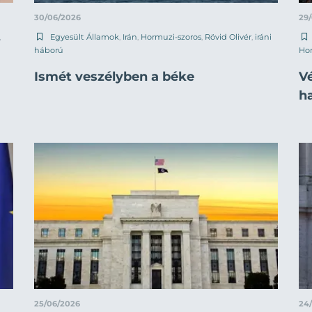
30/06/2026
29
,
Egyesült Államok
,
Irán
,
Hormuzi-szoros
,
Rövid Olivér
,
iráni
háború
Hor
Ismét veszélyben a béke
V
ha
25/06/2026
24