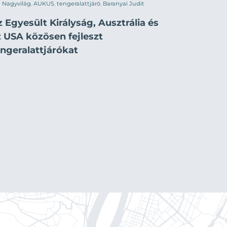
Nagyvilág
,
AUKUS
,
tengeralattjáró
,
Baranyai Judit
 Egyesült Királyság, Ausztrália és
z USA közösen fejleszt
engeralattjárókat