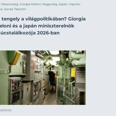
Olaszország
,
Giorgia Meloni
,
Nagyvilág
,
Japán
,
Hajnóci
ka
,
Sanae Takaichi
 tengely a világpolitikában? Giorgia
eloni és a japán miniszterelnök
súcstalálkozója 2026-ban
06/2026