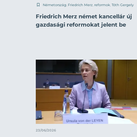
Németország
,
Friedrich Merz
,
reformok
,
Tóth Gergely
Friedrich Merz német kancellár új
gazdasági reformokat jelent be
23/06/2026