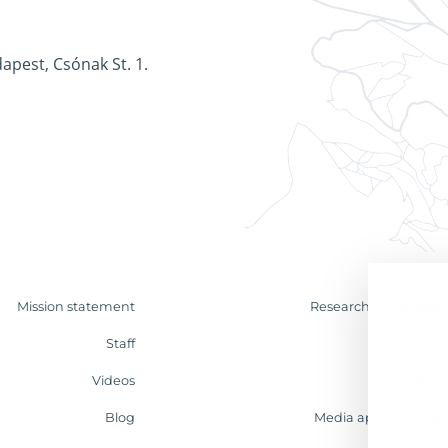
apest, Csónak St. 1.
Mission statement
Research & Analyses
Staff
Contact
Videos
Internship
Blog
Media appearances