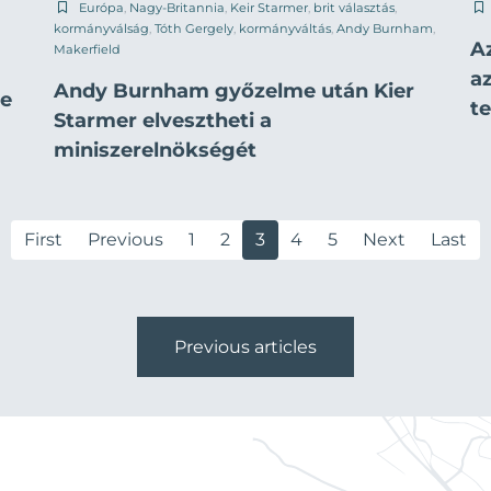
Európa
,
Nagy-Britannia
,
Keir Starmer
,
brit választás
,
kormányválság
,
Tóth Gergely
,
kormányváltás
,
Andy Burnham
,
Az
Makerfield
a
a
Andy Burnham győzelme után Kier
te
t
Starmer elvesztheti a
miniszerelnökségét
First
Previous
1
2
3
4
5
Next
Last
Previous articles