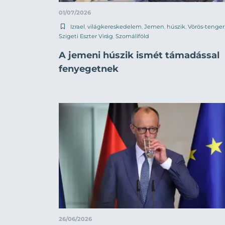
01/07/2026
Izrael
,
világkereskedelem
,
Jemen
,
húszik
,
Vörös-tenger
Szigeti Eszter Virág
,
Szomáliföld
A jemeni húszik ismét támadással
fenyegetnek
26/06/2026