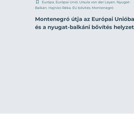
Európa
,
Európai Unió
,
Ursula von der Leyen
,
Nyugat-
Balkán
,
Hajnóci Réka
,
EU bővítés
,
Montenegró
Montenegró útja az Európai Uniób
és a nyugat-balkáni bővítés helyze