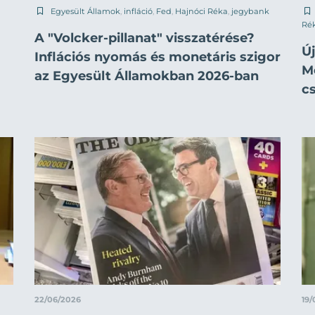
Egyesült Államok
,
infláció
,
Fed
,
Hajnóci Réka
,
jegybank
Ré
A "Volcker-pillanat" visszatérése?
Új
Inflációs nyomás és monetáris szigor
M
az Egyesült Államokban 2026-ban
c
22/06/2026
19/