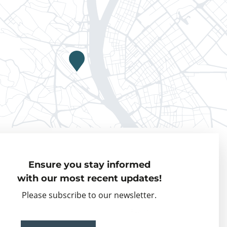
Privacy policy
Ensure you stay informed
Visiting Fellows
with our most recent updates!
Partner organisations
Please subscribe to our newsletter.
Events