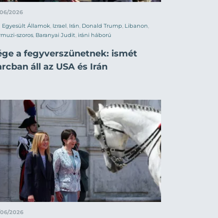
/06/2026
Egyesült Államok
,
Izrael
,
Irán
,
Donald Trump
,
Libanon
,
muzi-szoros
,
Baranyai Judit
,
iráni háború
ége a fegyverszünetnek: ismét
rcban áll az USA és Irán
/06/2026