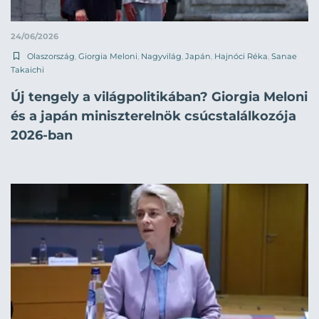
24/06/2026
Olaszország
,
Giorgia Meloni
,
Nagyvilág
,
Japán
,
Hajnóci Réka
,
Sanae
Takaichi
Új tengely a világpolitikában? Giorgia Meloni
és a japán miniszterelnök csúcstalálkozója
2026-ban