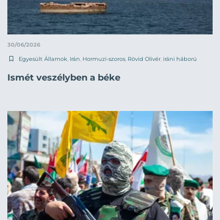
30/06/2026
Egyesült Államok
,
Irán
,
Hormuzi-szoros
,
Rövid Olivér
,
iráni háború
Ismét veszélyben a béke