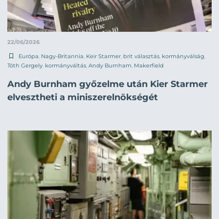
22/06/2026
Európa
,
Nagy-Britannia
,
Keir Starmer
,
brit választás
,
kormányválság
,
Tóth Gergely
,
kormányváltás
,
Andy Burnham
,
Makerfield
Andy Burnham győzelme után Kier Starmer
elvesztheti a miniszerelnökségét