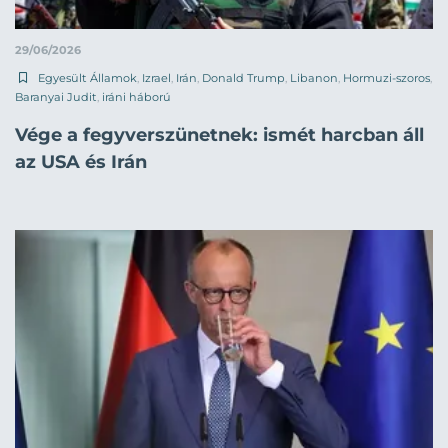
29/06/2026
Egyesült Államok
,
Izrael
,
Irán
,
Donald Trump
,
Libanon
,
Hormuzi-szoros
,
Baranyai Judit
,
iráni háború
Vége a fegyverszünetnek: ismét harcban áll
az USA és Irán