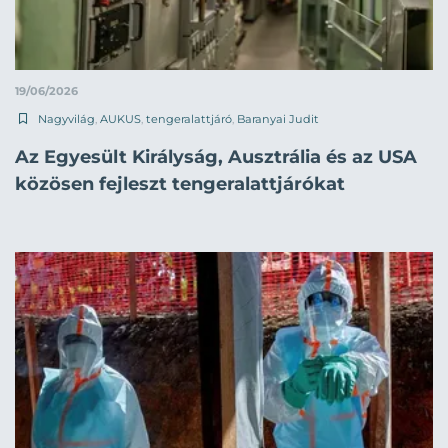
19/06/2026
Nagyvilág
,
AUKUS
,
tengeralattjáró
,
Baranyai Judit
Az Egyesült Királyság, Ausztrália és az USA
közösen fejleszt tengeralattjárókat