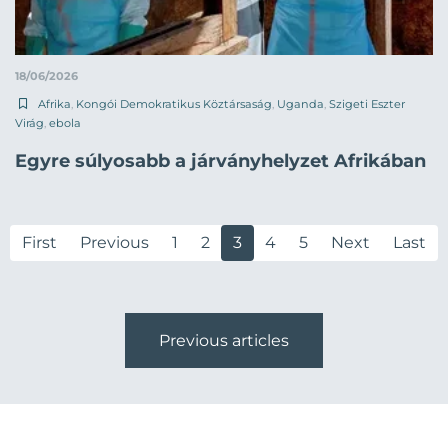
18/06/2026
Afrika
,
Kongói Demokratikus Köztársaság
,
Uganda
,
Szigeti Eszter
Virág
,
ebola
Egyre súlyosabb a járványhelyzet Afrikában
First
Previous
1
2
3
4
5
Next
Last
Previous articles