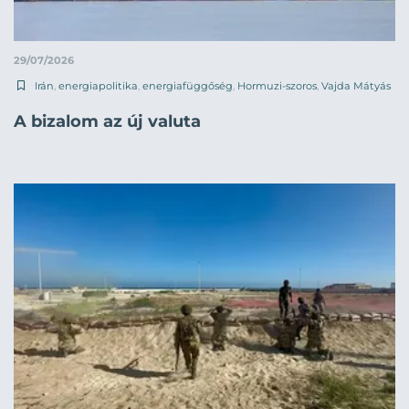
29/07/2026
Irán
,
energiapolitika
,
energiafüggőség
,
Hormuzi-szoros
,
Vajda Mátyás
A bizalom az új valuta