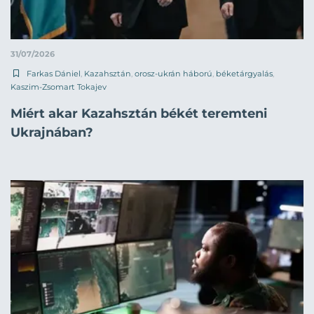
31/07/2026
Farkas Dániel
,
Kazahsztán
,
orosz-ukrán háború
,
béketárgyalás
,
Kaszim-Zsomart Tokajev
Miért akar Kazahsztán békét teremteni
Ukrajnában?