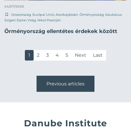
24/07/2026
Oroszország
,
Európai Unió
,
Azerbajdzsán
,
Örményország
,
Kaukázus
,
Szigeti Eszter Virág
,
Nikol Pasinján
Örményország ellentétes érdekek között
1
2
3
4
5
Next
Last
Previous articles
Danube Institute