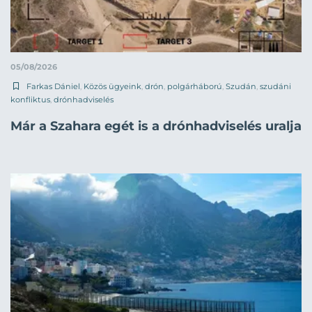
05/08/2026
Farkas Dániel
,
Közös ügyeink
,
drón
,
polgárháború
,
Szudán
,
szudáni
konfliktus
,
drónhadviselés
Már a Szahara egét is a drónhadviselés uralja