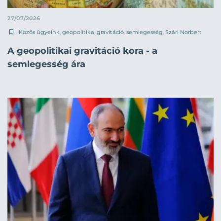
27/07/2026
Közös ügyeink
,
geopolitika
,
gravitáció
,
semlegesség
,
Szári Norbert
A geopolitikai gravitáció kora - a
semlegesség ára