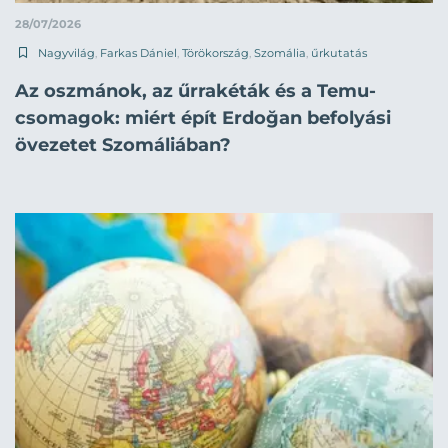
28/07/2026
Nagyvilág
,
Farkas Dániel
,
Törökország
,
Szomália
,
űrkutatás
Az oszmánok, az űrrakéták és a Temu-
csomagok: miért épít Erdoğan befolyási
övezetet Szomáliában?