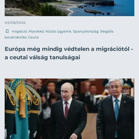
03/08/2026
migráció
,
Marokkó
,
Közös ügyeink
,
Spanyolország
,
illegális
bevándorlás
,
Ceuta
Európa még mindig védtelen a migrációtól -
a ceutai válság tanulságai