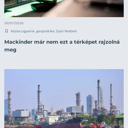
30/07/2026
Közös ügyeink
,
geopolitika
,
Szári Norbert
Mackinder már nem ezt a térképet rajzolná
meg